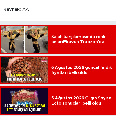
Kaynak:
AA
Salah karşılamasında renkli
anlar:Firavun Trabzon'da!
6 Ağustos 2026 güncel fındık
fiyatları belli oldu
5 Ağustos 2026 Çılgın Sayısal
Loto sonuçları belli oldu