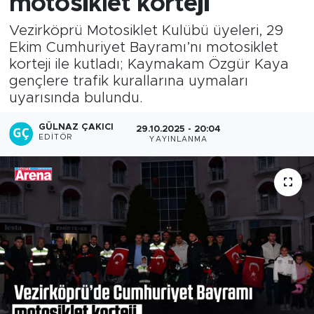
motosiklet korteji
Vezirköprü Motosiklet Kulübü üyeleri, 29
Ekim Cumhuriyet Bayramı’nı motosiklet
korteji ile kutladı; Kaymakam Özgür Kaya
gençlere trafik kurallarına uymaları
uyarısında bulundu.
GÜLNAZ ÇAKICI
29.10.2025 - 20:04
EDITÖR
YAYINLANMA