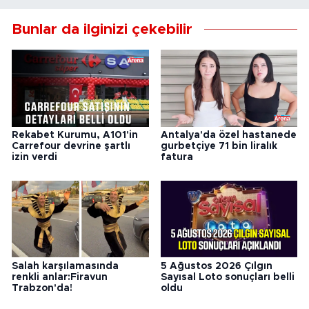
Bunlar da ilginizi çekebilir
Rekabet Kurumu, A101'in
Antalya'da özel hastanede
Carrefour devrine şartlı
gurbetçiye 71 bin liralık
izin verdi
fatura
Salah karşılamasında
5 Ağustos 2026 Çılgın
renkli anlar:Firavun
Sayısal Loto sonuçları belli
Trabzon'da!
oldu