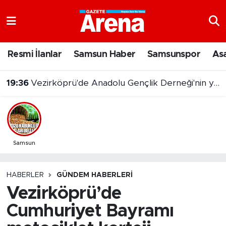
Nöbetçi Eczaneler
Resmi İlanlar
Samsun Haber
Samsunspor
As
Hava Durumu
19:36
Vezirköprü'de Anadolu Gençlik Derneği'nin yeni hizmet binası açıldı
Samsun Namaz Vakitleri
Trafik Durumu
Süper Lig Puan Durumu ve Fikstür
Samsun
Tüm Manşetler
HABERLER
GÜNDEM HABERLERI
Vezirköprü’de
Son Dakika Haberleri
Cumhuriyet Bayramı
Haber Arşivi