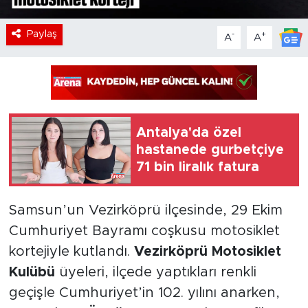
Paylaş
-
+
A
A
Antalya'da özel
hastanede gurbetçiye
71 bin liralık fatura
Samsun’un Vezirköprü ilçesinde, 29 Ekim
Cumhuriyet Bayramı coşkusu motosiklet
kortejiyle kutlandı.
Vezirköprü Motosiklet
Kulübü
üyeleri, ilçede yaptıkları renkli
geçişle Cumhuriyet’in 102. yılını anarken,