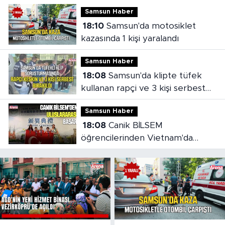
mesajı
Samsun Haber
18:10
Samsun'da motosiklet
kazasında 1 kişi yaralandı
Samsun Haber
18:08
Samsun'da klipte tüfek
kullanan rapçi ve 3 kişi serbest
bırakıldı
Samsun Haber
18:08
Canik BİLSEM
öğrencilerinden Vietnam'da
madalya başarısı