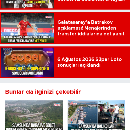
çıktı
Galatasaray'a Batrakov
açıklaması! Menajerinden
transfer iddialarına net yanıt
6 Ağustos 2026 Süper Loto
sonuçları açıklandı
Bunlar da ilginizi çekebilir