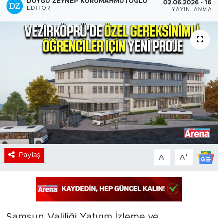
DUYGU ZEYNEP KURUMAHMUTOĞLU
02.06.2026 - 16:5
EDITÖR
YAYINLANMA
Paylaş
-
+
A
A
Samsun Valiliği Yatırım İzleme ve