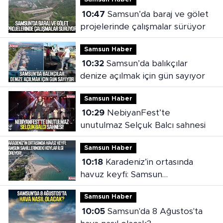
Samsun Haber
10:47
Samsun’da baraj ve gölet
projelerinde çalışmalar sürüyor
Samsun Haber
10:32
Samsun’da balıkçılar
denize açılmak için gün sayıyor
Samsun Haber
10:29
NebiyanFest’te
unutulmaz Selçuk Balcı sahnesi
Samsun Haber
10:18
Karadeniz’in ortasında
havuz keyfi: Samsun
sahillerindeki koylar ilgi görüyor
Samsun Haber
10:05
Samsun'da 8 Ağustos'ta