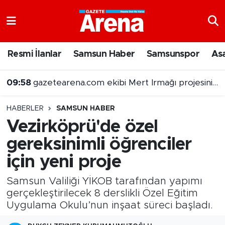
Nöbetçi Eczaneler
Resmi İlanlar
Samsun Haber
Samsunspor
As
Hava Durumu
09:58
gazetearena.com ekibi Mert Irmağı projesini sordu
Samsun Namaz Vakitleri
HABERLER
SAMSUN HABER
Trafik Durumu
Vezirköprü'de özel
gereksinimli öğrenciler
Süper Lig Puan Durumu ve Fikstür
için yeni proje
Tüm Manşetler
Samsun Valiliği YİKOB tarafından yapımı
Son Dakika Haberleri
gerçekleştirilecek 8 derslikli Özel Eğitim
Uygulama Okulu’nun inşaat süreci başladı.
Haber Arşivi