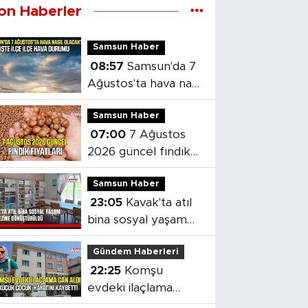
on Haberler
Samsun Haber
08:57
Samsun'da 7
Ağustos'ta hava nasıl
olacak?
Samsun Haber
07:00
7 Ağustos
2026 güncel fındık
fiyatları
Samsun Haber
23:05
Kavak'ta atıl
bina sosyal yaşam
merkezine
Gündem Haberleri
dönüştürüldü
22:25
Komşu
evdeki ilaçlama
küçük çocuğun