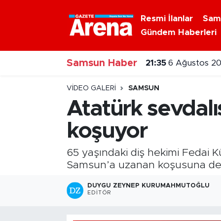
Resmi İlanlar
Sam
Gündem Haberleri
Nöbetçi Eczaneler
Samsun Haber
Hava Durumu
21:35
6 Ağustos 20
Samsun Namaz Vakitleri
VIDEO GALERI
SAMSUN
Atatürk sevdalı
Trafik Durumu
koşuyor
Süper Lig Puan Durumu ve Fikstür
65 yaşındaki diş hekimi Fedai 
Tüm Manşetler
Samsun’a uzanan koşusuna de
DUYGU ZEYNEP KURUMAHMUTOĞLU
Son Dakika Haberleri
EDITÖR
Haber Arşivi