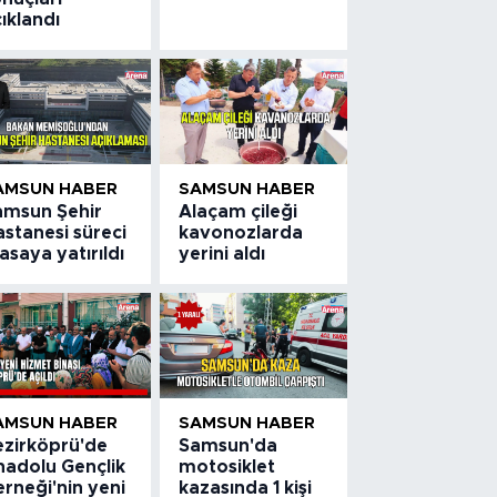
ıklandı
AMSUN HABER
SAMSUN HABER
amsun Şehir
Alaçam çileği
stanesi süreci
kavonozlarda
saya yatırıldı
yerini aldı
AMSUN HABER
SAMSUN HABER
ezirköprü'de
Samsun'da
nadolu Gençlik
motosiklet
rneği'nin yeni
kazasında 1 kişi