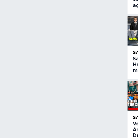
aç
S
S
Ha
ma
S
V
A
De