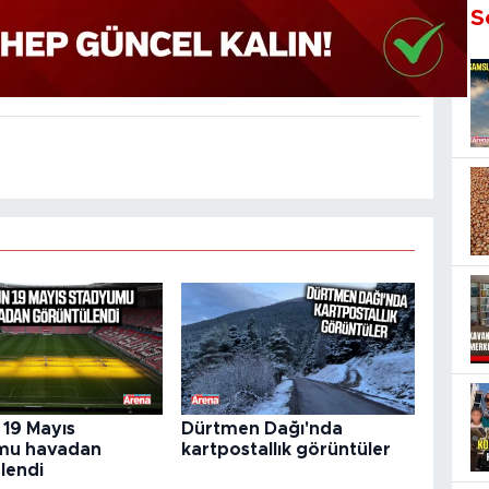
S
19 Mayıs
Dürtmen Dağı'nda
mu havadan
kartpostallık görüntüler
lendi