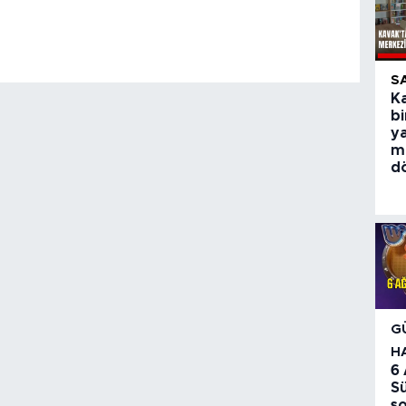
S
Ka
bi
y
m
d
G
H
6
S
so