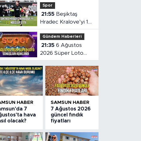
Spor
ölümüne neden oldu
21:55
Beşiktaş
Hradec Kralove’yi 1-
0 mağlup etti
Gündem Haberleri
21:35
6 Ağustos
2026 Süper Loto
sonuçları açıklandı
AMSUN HABER
SAMSUN HABER
amsun'da 7
7 Ağustos 2026
ğustos'ta hava
güncel fındık
sıl olacak?
fiyatları