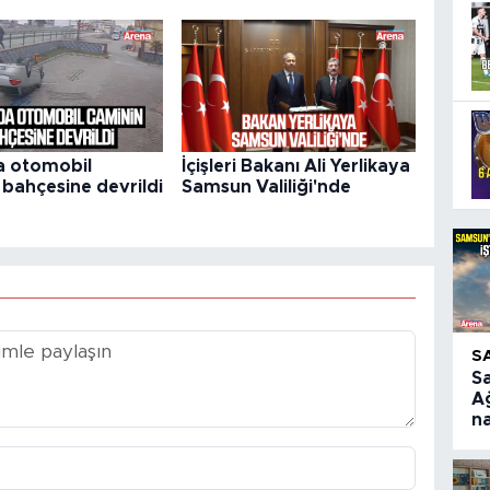
a otomobil
İçişleri Bakanı Ali Yerlikaya
 bahçesine devrildi
Samsun Valiliği'nde
S
S
A
na