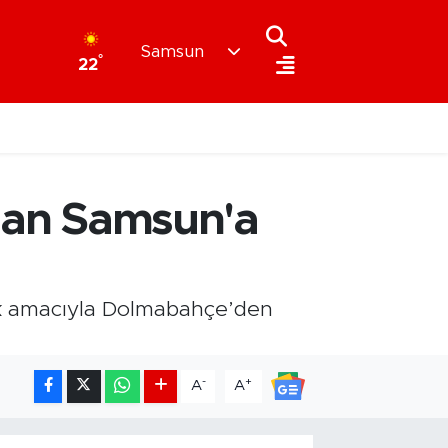
Samsun
°
22
'dan Samsun'a
mek amacıyla Dolmabahçe’den
-
+
A
A