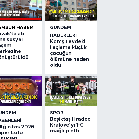
AMSUN HABER
GÜNDEM
vak'ta atıl
HABERLERI
na sosyal
Komşu evdeki
aşam
ilaçlama küçük
erkezine
çocuğun
önüştürüldü
ölümüne neden
oldu
ÜNDEM
SPOR
Beşiktaş Hradec
ABERLERI
Kralove’yi 1-0
 Ağustos 2026
mağlup etti
üper Loto
nuçları