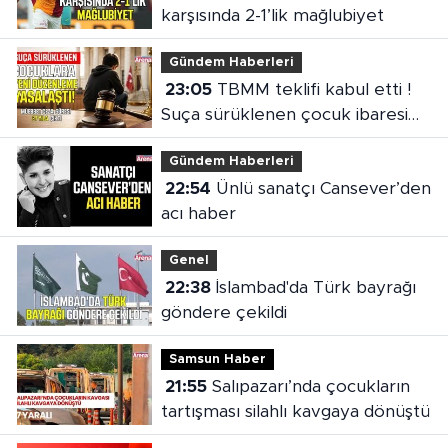
karşısında 2-1’lik mağlubiyet
Gündem Haberleri
23:05
TBMM teklifi kabul etti !
Suça sürüklenen çocuk ibaresi
değişti
Gündem Haberleri
22:54
Ünlü sanatçı Cansever’den
acı haber
Genel
22:38
İslambad'da Türk bayrağı
göndere çekildi
Samsun Haber
21:55
Salıpazarı’nda çocukların
tartışması silahlı kavgaya dönüştü