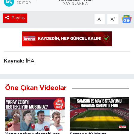
EDITÖR
YAYINLANMA
Paylaş
-
+
A
A
Kaynak:
İHA
Öne Çıkan Videolar