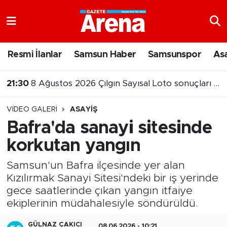
Nöbetçi Eczaneler
Resmi İlanlar
Samsun Haber
Samsunspor
As
Hava Durumu
21:30
8 Ağustos 2026 Çılgın Sayısal Loto sonuçları belli oldu
Samsun Namaz Vakitleri
VIDEO GALERI
ASAYIŞ
Trafik Durumu
Bafra'da sanayi sitesinde
korkutan yangın
Süper Lig Puan Durumu ve Fikstür
Samsun'un Bafra ilçesinde yer alan
Tüm Manşetler
Kızılırmak Sanayi Sitesi'ndeki bir iş yerinde
gece saatlerinde çıkan yangın itfaiye
Son Dakika Haberleri
ekiplerinin müdahalesiyle söndürüldü.
Haber Arşivi
GÜLNAZ ÇAKICI
08.06.2026 - 10:21