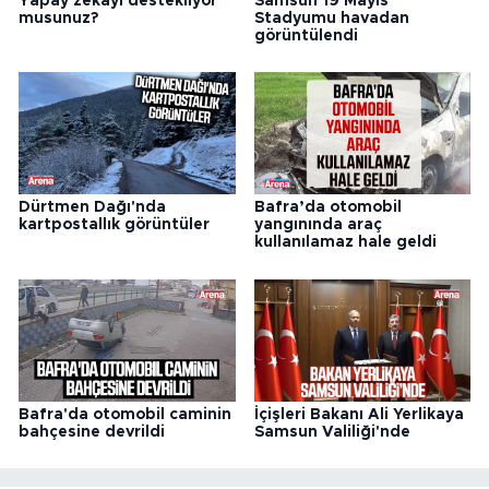
Yapay zekayı destekliyor
Samsun 19 Mayıs
musunuz?
Stadyumu havadan
görüntülendi
Dürtmen Dağı'nda
Bafra’da otomobil
kartpostallık görüntüler
yangınında araç
kullanılamaz hale geldi
Bafra'da otomobil caminin
İçişleri Bakanı Ali Yerlikaya
bahçesine devrildi
Samsun Valiliği'nde