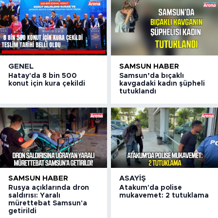
GENEL
SAMSUN HABER
Hatay'da 8 bin 500
Samsun’da bıçaklı
konut için kura çekildi
kavgadaki kadın şüpheli
tutuklandı
SAMSUN HABER
ASAYIŞ
Rusya açıklarında dron
Atakum'da polise
saldırısı: Yaralı
mukavemet: 2 tutuklama
mürettebat Samsun'a
getirildi