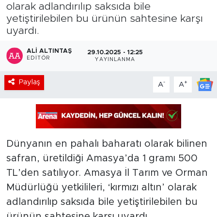
olarak adlandırılıp saksıda bile
yetiştirilebilen bu ürünün sahtesine karşı
uyardı.
ALI ALTINTAŞ
29.10.2025 - 12:25
EDITÖR
YAYINLANMA
Paylaş
-
+
A
A
Dünyanın en pahalı baharatı olarak bilinen
safran, üretildiği Amasya’da 1 gramı 500
TL’den satılıyor. Amasya İl Tarım ve Orman
Müdürlüğü yetkilileri, ‘kırmızı altın’ olarak
adlandırılıp saksıda bile yetiştirilebilen bu
ürünün sahtesine karşı uyardı.