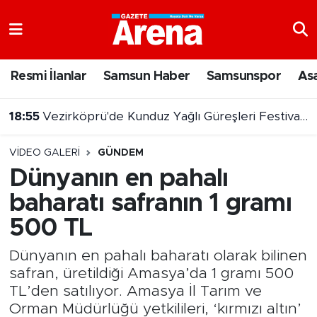
Nöbetçi Eczaneler
Resmi İlanlar
Samsun Haber
Samsunspor
As
Hava Durumu
18:55
Vezirköprü'de Kunduz Yağlı Güreşleri Festivali başladı
Samsun Namaz Vakitleri
VIDEO GALERI
GÜNDEM
Trafik Durumu
Dünyanın en pahalı
baharatı safranın 1 gramı
Süper Lig Puan Durumu ve Fikstür
500 TL
Tüm Manşetler
Dünyanın en pahalı baharatı olarak bilinen
Son Dakika Haberleri
safran, üretildiği Amasya’da 1 gramı 500
TL’den satılıyor. Amasya İl Tarım ve
Haber Arşivi
Orman Müdürlüğü yetkilileri, ‘kırmızı altın’