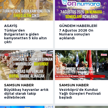
ASAYIŞ
GÜNDEM HABERLERI
Türkiye'den
7 Ağustos 2026 On
Bulgaristan'a giden
Numara sonuçları
kamyonetten 5 kilo altın
açıklandı
çıktı
SAMSUN HABER
SAMSUN HABER
Büyükbaş hayvanlar artık
Vezirköprü'de Kunduz
dijital olarak takip
Yağlı Güreşleri Festivali
edilebilecek
başladı