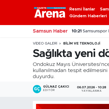
Resmi İlanlar
Sam
Gündem Haberleri
Nöbetçi Eczaneler
Samsun Haber
Hava Durumu
10:21
Samsunspor B
Samsun Namaz Vakitleri
VIDEO GALERI
BILIM VE TEKNOLOJI
Sağlıkta yeni 
Trafik Durumu
Ondokuz Mayıs Üniversitesi'nce
Süper Lig Puan Durumu ve Fikstür
kullanılmadan tespit edilmesini s
duyurdu.
Tüm Manşetler
GÜLNAZ ÇAKICI
06.07.2026 - 10:28
EDITÖR
YAYINLANMA
Son Dakika Haberleri
Haber Arşivi