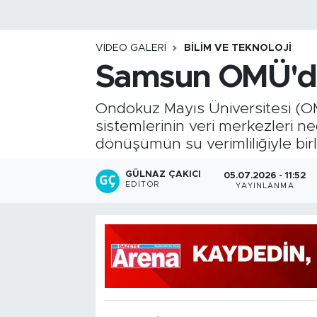
VIDEO GALERI
BILIM VE TEKNOLOJI
Samsun OMÜ'den
Ondokuz Mayıs Üniversitesi (OM
sistemlerinin veri merkezleri ne
dönüşümün su verimliliğiyle birl
GÜLNAZ ÇAKICI
05.07.2026 - 11:52
EDITÖR
YAYINLANMA