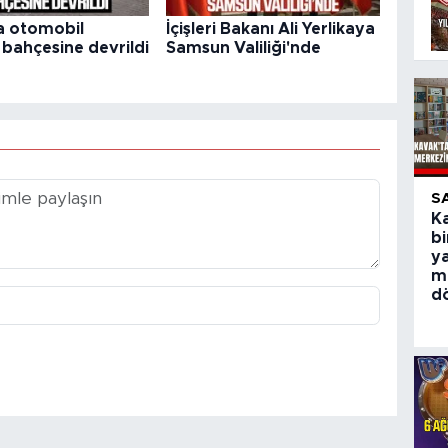
a otomobil
İçişleri Bakanı Ali Yerlikaya
 bahçesine devrildi
Samsun Valiliği'nde
S
Ka
bi
y
m
d