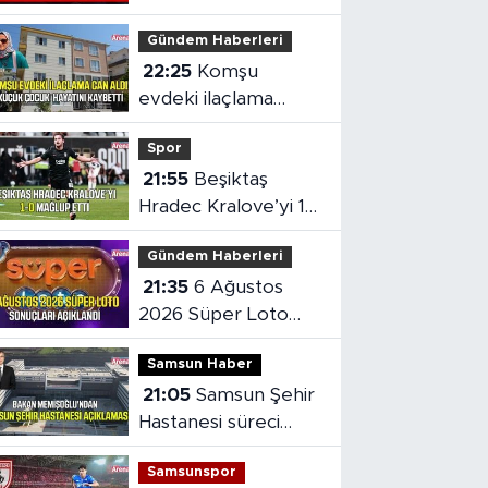
merkezine
Gündem Haberleri
dönüştürüldü
22:25
Komşu
evdeki ilaçlama
küçük çocuğun
Spor
ölümüne neden oldu
21:55
Beşiktaş
Hradec Kralove’yi 1-
0 mağlup etti
Gündem Haberleri
21:35
6 Ağustos
2026 Süper Loto
sonuçları açıklandı
Samsun Haber
21:05
Samsun Şehir
Hastanesi süreci
masaya yatırıldı
Samsunspor