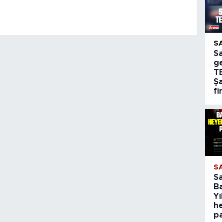
S
S
g
T
Şa
fi
S
S
B
Yı
h
p