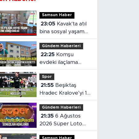
Samsun Haber
23:05
Kavak'ta atıl
bina sosyal yaşam
merkezine
Gündem Haberleri
dönüştürüldü
22:25
Komşu
evdeki ilaçlama
küçük çocuğun
Spor
ölümüne neden oldu
21:55
Beşiktaş
Hradec Kralove’yi 1-
0 mağlup etti
Gündem Haberleri
21:35
6 Ağustos
2026 Süper Loto
sonuçları açıklandı
Samsun Haber