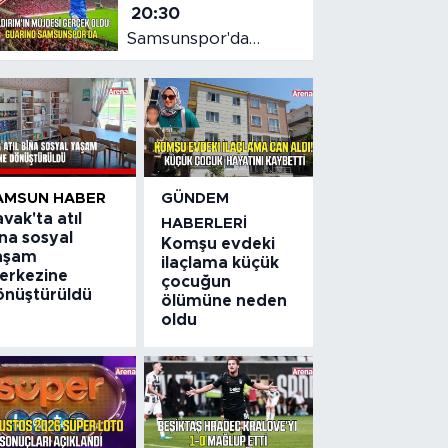
20:30
Samsunspor'da
Gabriele dönemi
başladı
AMSUN HABER
GÜNDEM
vak'ta atıl
HABERLERI
na sosyal
Komşu evdeki
aşam
ilaçlama küçük
erkezine
çocuğun
önüştürüldü
ölümüne neden
oldu