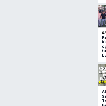
S
K
K
öğ
t
b
A
S
T
k