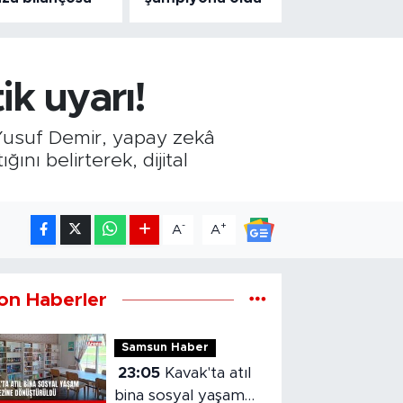
k uyarı!
 Yusuf Demir, yapay zekâ
nı belirterek, dijital
-
+
A
A
on Haberler
Samsun Haber
23:05
Kavak'ta atıl
bina sosyal yaşam