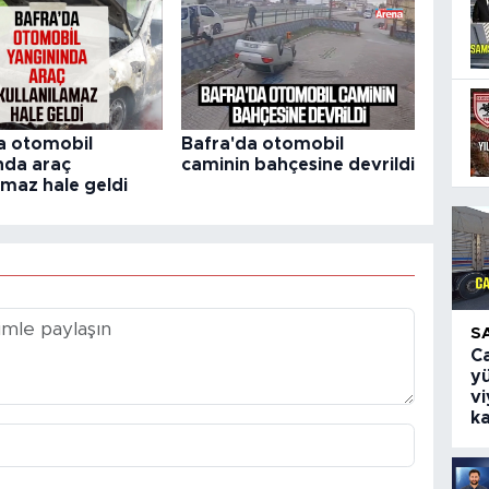
a otomobil
Bafra'da otomobil
nda araç
caminin bahçesine devrildi
amaz hale geldi
S
Ca
yü
v
k