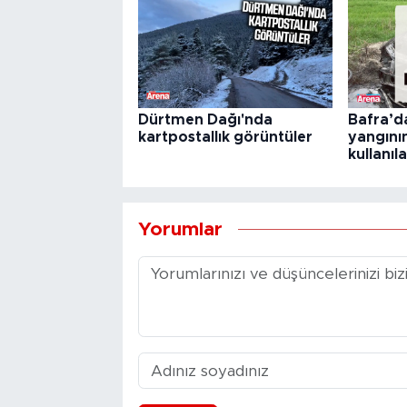
Dürtmen Dağı'nda
Bafra’d
kartpostallık görüntüler
yangını
kullanıl
Yorumlar