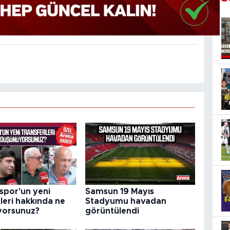
por'un yeni
Samsun 19 Mayıs
leri hakkında ne
Stadyumu havadan
yorsunuz?
görüntülendi