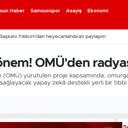
sun Haber
Samsunspor
Asayiş
Ekonomi
aşkanı Yıldırım'dan heyecanlandıran paylaşım
dönem! OMÜ'den radya
 (OMÜ) yürütülen proje kapsamında, omurga e
ağlayacak yapay zekâ destekli yerli bir tıbbi ta
S