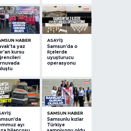
AMSUN HABER
ASAYIŞ
avak'ta yaz
Samsun'da o
ur'an kursu
ilçelerde
rencileri
uyuşturucu
urnuvada
operasyonu
uluştu
SAYIŞ
SAMSUN HABER
amsun'da
Samsunlu kızlar
emmuz ayı
Türkiye
aza bilançosu
şampiyonu oldu