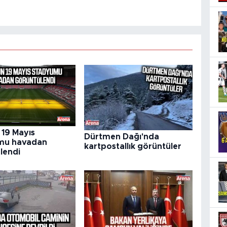
19 Mayıs
Dürtmen Dağı'nda
mu havadan
kartpostallık görüntüler
lendi