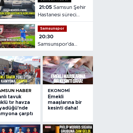
21:05
Samsun Şehir
Hastanesi süreci
masaya yatırıldı
Samsunspor
20:30
Samsunspor'da
Gabriele dönemi
başladı
AMSUN HABER
EKONOMI
nlı tavuk
Emekli
klü tır havza
maaşlarına bir
iyadüğü'nde
kesinti daha!
amyona çarptı