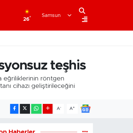
Samsun
°
26
syonsuz teşhis
ğriliklerinin röntgen
nı cihazı geliştirileceğini
-
+
A
A
on Haberler