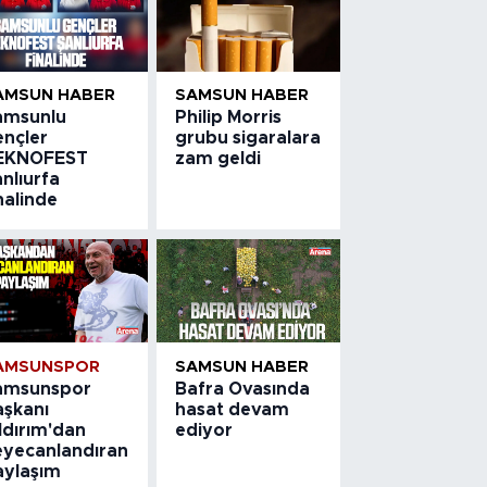
AMSUN HABER
SAMSUN HABER
amsunlu
Philip Morris
ençler
grubu sigaralara
EKNOFEST
zam geldi
nlıurfa
nalinde
AMSUNSPOR
SAMSUN HABER
amsunspor
Bafra Ovasında
aşkanı
hasat devam
ldırım'dan
ediyor
eyecanlandıran
aylaşım