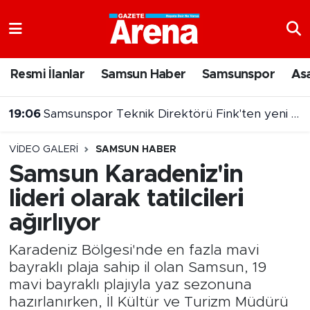
Nöbetçi Eczaneler
Resmi İlanlar
Samsun Haber
Samsunspor
As
Hava Durumu
19:06
Samsunspor Teknik Direktörü Fink'ten yeni sezon mesajı
Samsun Namaz Vakitleri
VIDEO GALERI
SAMSUN HABER
Trafik Durumu
Samsun Karadeniz'in
lideri olarak tatilcileri
Süper Lig Puan Durumu ve Fikstür
ağırlıyor
Tüm Manşetler
Karadeniz Bölgesi'nde en fazla mavi
Son Dakika Haberleri
bayraklı plaja sahip il olan Samsun, 19
mavi bayraklı plajıyla yaz sezonuna
Haber Arşivi
hazırlanırken, İl Kültür ve Turizm Müdürü