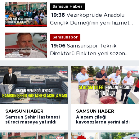
Samsun Haber
19:36
Vezirköprü'de Anadolu
Gençlik Derneği'nin yeni hizmet
binası açıldı
Samsunspor
19:06
Samsunspor Teknik
Direktörü Fink'ten yeni sezon
mesajı
SAMSUN HABER
SAMSUN HABER
Samsun Şehir Hastanesi
Alaçam çileği
süreci masaya yatırıldı
kavonozlarda yerini aldı