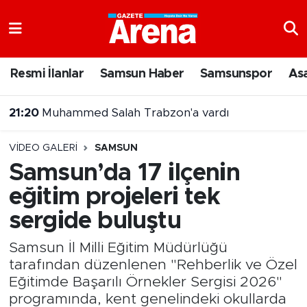
Nöbetçi Eczaneler
Resmi İlanlar
Samsun Haber
Samsunspor
As
Hava Durumu
21:20
Muhammed Salah Trabzon'a vardı
Samsun Namaz Vakitleri
VIDEO GALERI
SAMSUN
Trafik Durumu
Samsun’da 17 ilçenin
eğitim projeleri tek
Süper Lig Puan Durumu ve Fikstür
sergide buluştu
Tüm Manşetler
Samsun İl Milli Eğitim Müdürlüğü
Son Dakika Haberleri
tarafından düzenlenen "Rehberlik ve Özel
Eğitimde Başarılı Örnekler Sergisi 2026"
Haber Arşivi
programında, kent genelindeki okullarda