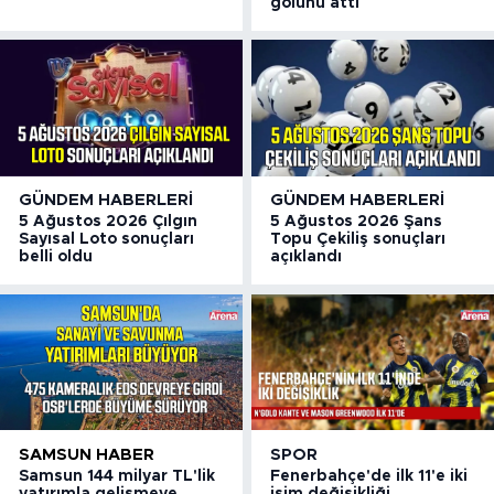
golünü attı
GÜNDEM HABERLERI
GÜNDEM HABERLERI
5 Ağustos 2026 Çılgın
5 Ağustos 2026 Şans
Sayısal Loto sonuçları
Topu Çekiliş sonuçları
belli oldu
açıklandı
SAMSUN HABER
SPOR
Samsun 144 milyar TL'lik
Fenerbahçe'de ilk 11'e iki
yatırımla gelişmeye
isim değişikliği