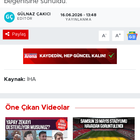
beğenisine sunuldu.
GÜLNAZ ÇAKICI
16.06.2026 - 13:48
EDITÖR
YAYINLANMA
Paylaş
-
+
A
A
Kaynak:
İHA
Öne Çıkan Videolar