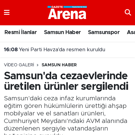
Nöbetçi Eczaneler
Resmi İlanlar
Samsun Haber
Samsunspor
As
Hava Durumu
16:08
Yeni Parti Havza'da resmen kuruldu
Samsun Namaz Vakitleri
VIDEO GALERI
SAMSUN HABER
Trafik Durumu
Samsun'da cezaevlerinde
üretilen ürünler sergilendi
Süper Lig Puan Durumu ve Fikstür
Samsun'daki ceza infaz kurumlarında
Tüm Manşetler
eğitim gören hükümlülerin ürettiği ahşap
mobilyalar ve el sanatları ürünleri,
Son Dakika Haberleri
Cumhuriyet Meydanı'ndaki AVM alanında
düzenlenen sergiyle vatandaşların
Haber Arşivi