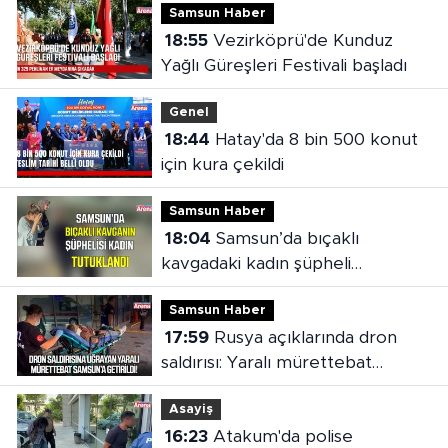
Samsun Haber
18:55
Vezirköprü'de Kunduz
Yağlı Güreşleri Festivali başladı
Genel
18:44
Hatay'da 8 bin 500 konut
için kura çekildi
Samsun Haber
18:04
Samsun’da bıçaklı
kavgadaki kadın şüpheli
tutuklandı
Samsun Haber
17:59
Rusya açıklarında dron
saldırısı: Yaralı mürettebat
Samsun'a getirildi
Asayiş
16:23
Atakum'da polise