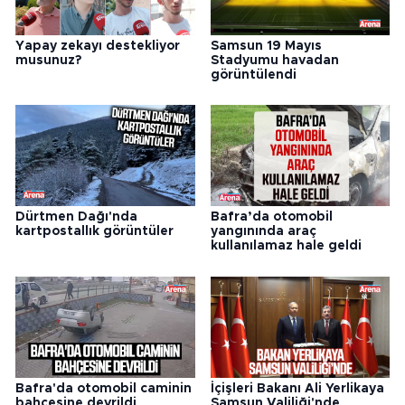
Yapay zekayı destekliyor
Samsun 19 Mayıs
musunuz?
Stadyumu havadan
görüntülendi
Dürtmen Dağı'nda
Bafra’da otomobil
kartpostallık görüntüler
yangınında araç
kullanılamaz hale geldi
Bafra'da otomobil caminin
İçişleri Bakanı Ali Yerlikaya
bahçesine devrildi
Samsun Valiliği'nde