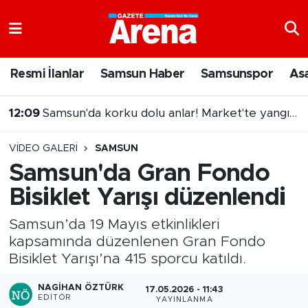
Nöbetçi Eczaneler
Resmi İlanlar
Samsun Haber
Samsunspor
As
Hava Durumu
12:09
Samsun'da korku dolu anlar! Market'te yangın paniği
Samsun Namaz Vakitleri
VIDEO GALERI
SAMSUN
Trafik Durumu
Samsun'da Gran Fondo
Bisiklet Yarışı düzenlendi
Süper Lig Puan Durumu ve Fikstür
Samsun’da 19 Mayıs etkinlikleri
Tüm Manşetler
kapsamında düzenlenen Gran Fondo
Bisiklet Yarışı’na 415 sporcu katıldı.
Son Dakika Haberleri
NAGIHAN ÖZTÜRK
17.05.2026 - 11:43
Haber Arşivi
EDITÖR
YAYINLANMA