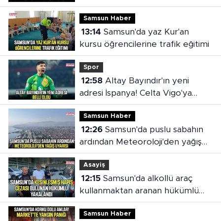
Samsun Haber
13:14
Samsun'da yaz Kur'an
kursu öğrencilerine trafik eğitimi
Spor
12:58
Altay Bayındır'ın yeni
adresi İspanya! Celta Vigo'ya
kiralandı
Samsun Haber
12:26
Samsun'da puslu sabahın
ardından Meteoroloji'den yağış
uyarısı
Asayiş
12:15
Samsun'da alkollü araç
kullanmaktan aranan hükümlü
cezaevine gönderildi
Samsun Haber