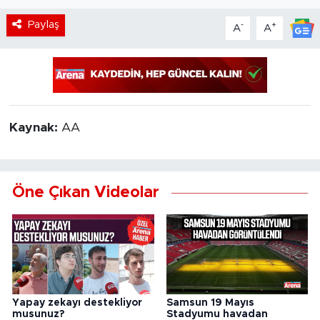
Paylaş
-
+
A
A
Kaynak:
AA
Öne Çıkan Videolar
Yapay zekayı destekliyor
Samsun 19 Mayıs
musunuz?
Stadyumu havadan