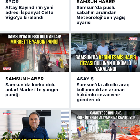
SPOR
SAMSUN HABER
Altay Bayındır'ın yeni
Samsun'da puslu
adresi İspanya! Celta
sabahın ardından
Vigo'ya kiralandı
Meteoroloji'den yağış
uyarısı
SAMSUN HABER
ASAYIŞ
Samsun'da korku dolu
Samsun'da alkollü araç
anlar! Market'te yangın
kullanmaktan aranan
paniği
hükümlü cezaevine
gönderildi