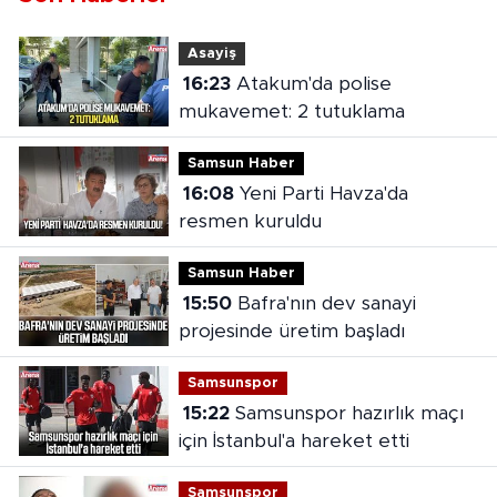
Asayiş
16:23
Atakum'da polise
mukavemet: 2 tutuklama
Samsun Haber
16:08
Yeni Parti Havza'da
resmen kuruldu
Samsun Haber
15:50
Bafra'nın dev sanayi
projesinde üretim başladı
Samsunspor
15:22
Samsunspor hazırlık maçı
için İstanbul'a hareket etti
Samsunspor