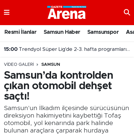
Nöbetçi Eczaneler
Resmi İlanlar
Samsun Haber
Samsunspor
As
Hava Durumu
15:00
Trendyol Süper Lig'de 2-3. hafta programları belli oldu
Samsun Namaz Vakitleri
VIDEO GALERI
SAMSUN
Trafik Durumu
Samsun’da kontrolden
çıkan otomobil dehşet
Süper Lig Puan Durumu ve Fikstür
saçtı!
Tüm Manşetler
Samsun'un İlkadım ilçesinde sürücüsünün
Son Dakika Haberleri
direksiyon hakimiyetini kaybettiği Tofaş
otomobil, yol kenarında park halinde
Haber Arşivi
bulunan araçlara çarparak hurdaya