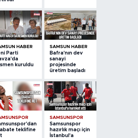
AMSUN HABER
SAMSUN HABER
ni Parti
Bafra'nın dev
avza'da
sanayi
esmen kuruldu
projesinde
üretim başladı
AMSUNSPOR
SAMSUNSPOR
amsunspor'dan
Samsunspor
abate teklifine
hazırlık maçı için
t
İstanbul'a