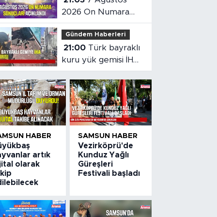
2026 On Numara
sonuçları açıklandı
Gündem Haberleri
21:00
Türk bayraklı
kuru yük gemisi İHA
saldırısına uğradı
AMSUN HABER
SAMSUN HABER
üyükbaş
Vezirköprü'de
yvanlar artık
Kunduz Yağlı
jital olarak
Güreşleri
kip
Festivali başladı
ilebilecek