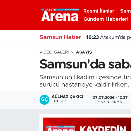
Resmi İlanlar
Sam
Gündem Haberleri
Nöbetçi Eczaneler
Samsun Haber
Hava Durumu
16:23
Atakum'da p
Samsun Namaz Vakitleri
VIDEO GALERI
ASAYIŞ
Samsun'da saba
Trafik Durumu
Samsun'un İlkadım ilçesinde tı
Süper Lig Puan Durumu ve Fikstür
sürücü hastaneye kaldırılırken, o
Tüm Manşetler
GÜLNAZ ÇAKICI
07.07.2026 - 10:37
EDITÖR
YAYINLANMA
Son Dakika Haberleri
Haber Arşivi