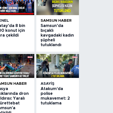
ENEL
SAMSUN HABER
atay'da 8 bin
Samsun’da
0 konut için
bıçaklı
ra çekildi
kavgadaki kadın
şüpheli
tutuklandı
AMSUN HABER
ASAYIŞ
usya
Atakum'da
ıklarında dron
polise
ldırısı: Yaralı
mukavemet: 2
ürettebat
tutuklama
amsun'a
tirildi