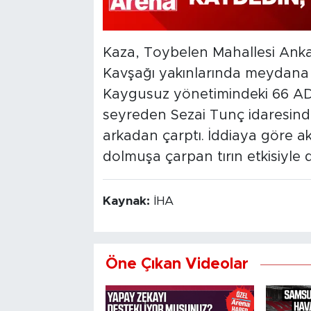
Kaza, Toybelen Mahallesi Anka
Kavşağı yakınlarında meydana g
Kaygusuz yönetimindeki 66 ADC 
seyreden Sezai Tunç idaresinde
arkadan çarptı. İddiaya göre a
dolmuşa çarpan tırın etkisiyle
Kaynak:
İHA
Öne Çıkan Videolar