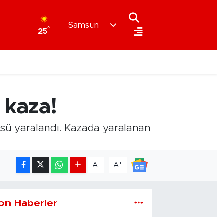
Samsun
°
25
 kaza!
üsü yaralandı. Kazada yaralanan
-
+
A
A
on Haberler