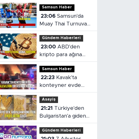
Samsun Haber
23:06
Samsun'da
Muay Thai Turnuvası
heyecanı başladı
Gündem Haberleri
23:00
ABD'den
kripto para ağına
yaptırım
Samsun Haber
22:23
Kavak'ta
konteyner evde
yangın çıktı
Asayiş
21:21
Türkiye'den
Bulgaristan'a giden
kamyonetten 5 kilo
Gündem Haberleri
altın çıktı
21:03
7 Ağustos