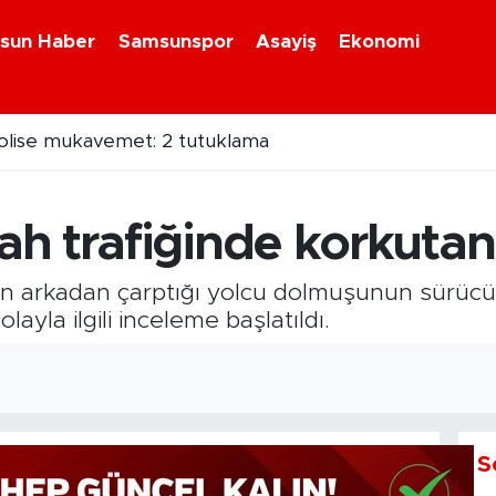
sun Haber
Samsunspor
Asayiş
Ekonomi
olise mukavemet: 2 tutuklama
h trafiğinde korkutan
rın arkadan çarptığı yolcu dolmuşunun sürüc
layla ilgili inceleme başlatıldı.
S