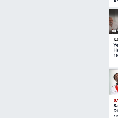
S
Ye
H
r
S
S
Di
re