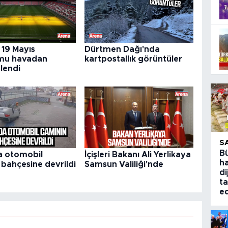
19 Mayıs
Dürtmen Dağı'nda
mu havadan
kartpostallık görüntüler
lendi
S
B
a otomobil
İçişleri Bakanı Ali Yerlikaya
ha
 bahçesine devrildi
Samsun Valiliği'nde
di
ta
ed