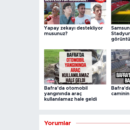
Yapay zekayı destekliyor
Samsun 
musunuz?
Stadyu
görüntü
Bafra’da otomobil
Bafra'd
yangınında araç
caminin
kullanılamaz hale geldi
Yorumlar