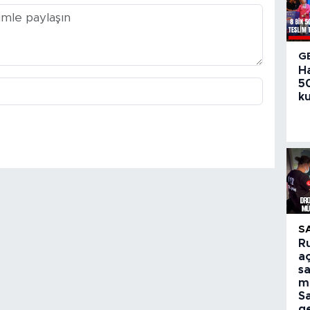
G
H
50
ku
S
R
aç
sa
m
S
ge