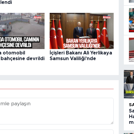
lendi
a otomobil
İçişleri Bakanı Ali Yerlikaya
 bahçesine devrildi
Samsun Valiliği'nde
S
S
Ha
ma