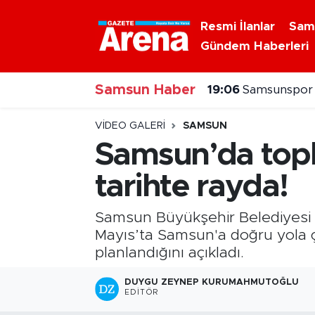
Resmi İlanlar
Sam
Gündem Haberleri
Nöbetçi Eczaneler
Samsun Haber
Hava Durumu
19:06
Samsunspor T
Samsun Namaz Vakitleri
VIDEO GALERI
SAMSUN
Samsun’da topl
Trafik Durumu
tarihte rayda!
Süper Lig Puan Durumu ve Fikstür
Samsun Büyükşehir Belediyesi (S
Tüm Manşetler
Mayıs’ta Samsun'a doğru yola çı
planlandığını açıkladı.
Son Dakika Haberleri
DUYGU ZEYNEP KURUMAHMUTOĞLU
EDITÖR
Haber Arşivi