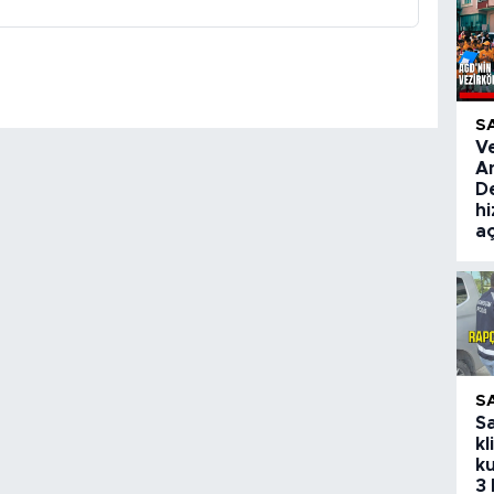
S
V
A
De
hi
aç
S
S
kl
ku
3 