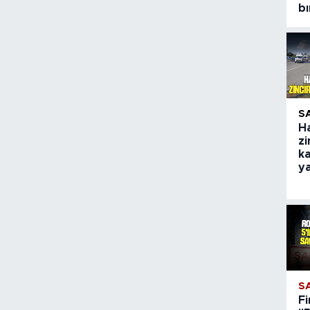
bı
S
H
zi
ka
y
S
Fi