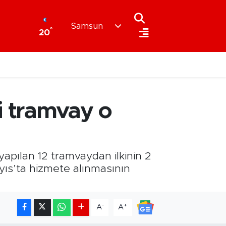
Samsun
°
20
i tramvay o
apılan 12 tramvaydan ilkinin 2
yıs’ta hizmete alınmasının
-
+
A
A