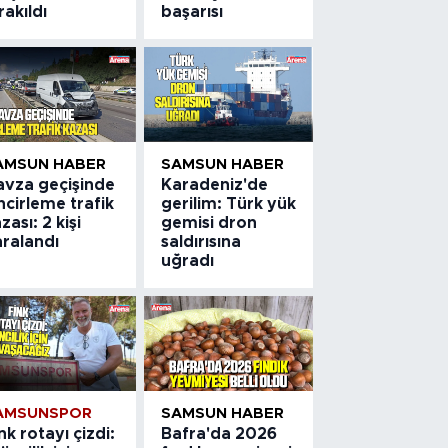
rakıldı
başarısı
AMSUN HABER
SAMSUN HABER
avza geçişinde
Karadeniz'de
ncirleme trafik
gerilim: Türk yük
zası: 2 kişi
gemisi dron
aralandı
saldırısına
uğradı
AMSUNSPOR
SAMSUN HABER
nk rotayı çizdi:
Bafra'da 2026