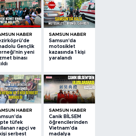
AMSUN HABER
SAMSUN HABER
ezirköprü'de
Samsun'da
nadolu Gençlik
motosiklet
rneği'nin yeni
kazasında 1 kişi
zmet binası
yaralandı
ıldı
AMSUN HABER
SAMSUN HABER
amsun'da
Canik BİLSEM
ipte tüfek
öğrencilerinden
llanan rapçi ve
Vietnam'da
kişi serbest
madalya