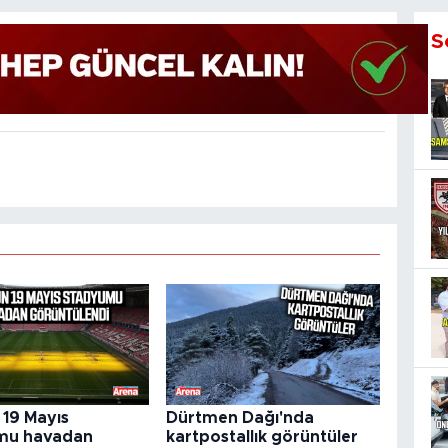
S
19 Mayıs
Dürtmen Dağı'nda
mu havadan
kartpostallık görüntüler