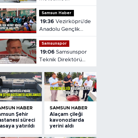
kazasında sürücü
Samsun Haber
yaralandı
19:36
Vezirköprü'de
Anadolu Gençlik
Derneği'nin yeni
Samsunspor
hizmet binası açıldı
19:06
Samsunspor
Teknik Direktörü
Fink'ten yeni sezon
mesajı
AMSUN HABER
SAMSUN HABER
amsun Şehir
Alaçam çileği
stanesi süreci
kavonozlarda
saya yatırıldı
yerini aldı