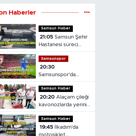
on Haberler
Samsun Haber
21:05
Samsun Şehir
Hastanesi süreci
masaya yatırıldı
Samsunspor
20:30
Samsunspor'da
Gabriele dönemi
Samsun Haber
başladı
20:20
Alaçam çileği
kavonozlarda yerini
aldı
Samsun Haber
19:45
İlkadım'da
motosiklet