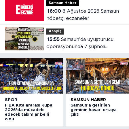
Samsun Haber
16:00
8 Ağustos 2026 Samsun
nöbetçi eczaneler
Asayiş
15:55
Samsun’da uyuşturucu
operasyonunda 7 şüpheli
cezaevine gönderildi
SPOR
SAMSUN HABER
FIBA Kıtalararası Kupa
Samsun'a getirilen
2026’da mücadele
geminin hasarı ortaya
edecek takımlar belli
çıktı
oldu