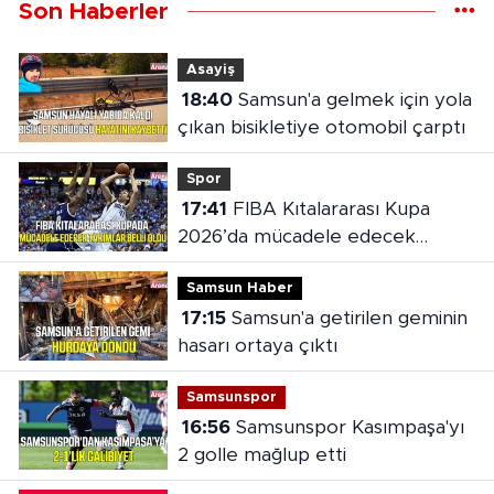
Son Haberler
Asayiş
18:40
Samsun'a gelmek için yola
çıkan bisikletiye otomobil çarptı
Spor
17:41
FIBA Kıtalararası Kupa
2026’da mücadele edecek
takımlar belli oldu
Samsun Haber
17:15
Samsun'a getirilen geminin
hasarı ortaya çıktı
Samsunspor
16:56
Samsunspor Kasımpaşa'yı
2 golle mağlup etti