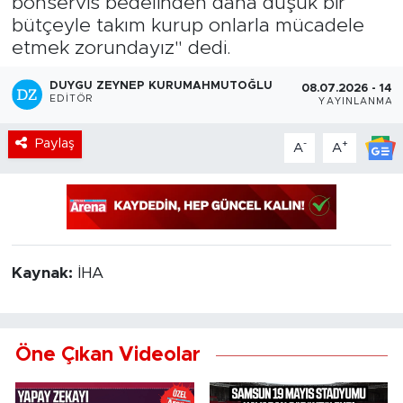
bonservis bedelinden daha düşük bir
bütçeyle takım kurup onlarla mücadele
etmek zorundayız" dedi.
DUYGU ZEYNEP KURUMAHMUTOĞLU
08.07.2026 - 14:
EDITÖR
YAYINLANMA
Paylaş
-
+
A
A
Kaynak:
İHA
Öne Çıkan Videolar