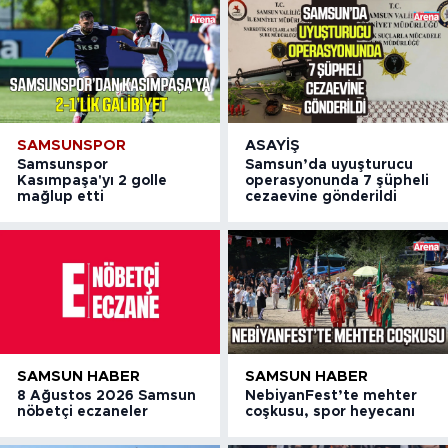
SAMSUNSPOR
ASAYIŞ
Samsunspor
Samsun’da uyuşturucu
Kasımpaşa'yı 2 golle
operasyonunda 7 şüpheli
mağlup etti
cezaevine gönderildi
SAMSUN HABER
SAMSUN HABER
8 Ağustos 2026 Samsun
NebiyanFest’te mehter
nöbetçi eczaneler
coşkusu, spor heyecanı