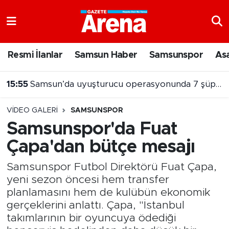
Nöbetçi Eczaneler
Resmi İlanlar
Samsun Haber
Samsunspor
As
Hava Durumu
15:55
Samsun’da uyuşturucu operasyonunda 7 şüpheli cezaevine gönderildi
Samsun Namaz Vakitleri
VIDEO GALERI
SAMSUNSPOR
Trafik Durumu
Samsunspor'da Fuat
Çapa'dan bütçe mesajı
Süper Lig Puan Durumu ve Fikstür
Samsunspor Futbol Direktörü Fuat Çapa,
Tüm Manşetler
yeni sezon öncesi hem transfer
planlamasını hem de kulübün ekonomik
Son Dakika Haberleri
gerçeklerini anlattı. Çapa, "İstanbul
takımlarının bir oyuncuya ödediği
Haber Arşivi