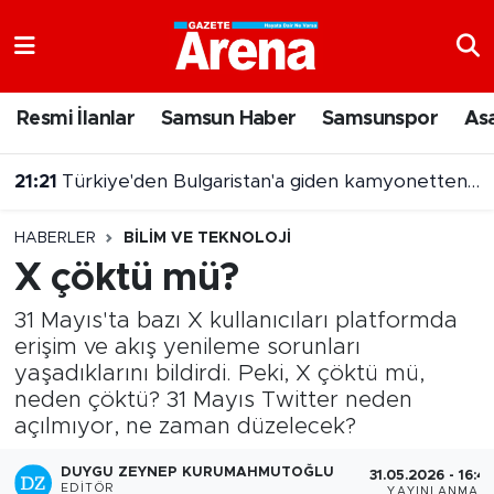
Nöbetçi Eczaneler
Resmi İlanlar
Samsun Haber
Samsunspor
As
Hava Durumu
21:21
Türkiye'den Bulgaristan'a giden kamyonetten 5 kilo altın çıktı
Samsun Namaz Vakitleri
HABERLER
BILIM VE TEKNOLOJI
Trafik Durumu
X çöktü mü?
Süper Lig Puan Durumu ve Fikstür
31 Mayıs'ta bazı X kullanıcıları platformda
erişim ve akış yenileme sorunları
Tüm Manşetler
yaşadıklarını bildirdi. Peki, X çöktü mü,
neden çöktü? 31 Mayıs Twitter neden
Son Dakika Haberleri
açılmıyor, ne zaman düzelecek?
DUYGU ZEYNEP KURUMAHMUTOĞLU
Haber Arşivi
31.05.2026 - 16:4
EDITÖR
YAYINLANMA