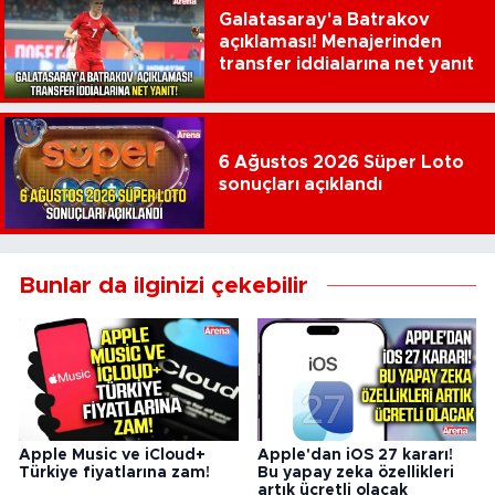
Galatasaray'a Batrakov
açıklaması! Menajerinden
transfer iddialarına net yanıt
6 Ağustos 2026 Süper Loto
sonuçları açıklandı
Bunlar da ilginizi çekebilir
Apple Music ve iCloud+
Apple'dan iOS 27 kararı!
Türkiye fiyatlarına zam!
Bu yapay zeka özellikleri
artık ücretli olacak