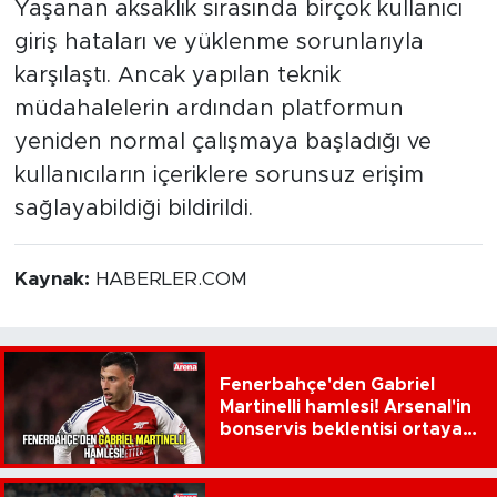
Yaşanan aksaklık sırasında birçok kullanıcı
giriş hataları ve yüklenme sorunlarıyla
karşılaştı. Ancak yapılan teknik
müdahalelerin ardından platformun
yeniden normal çalışmaya başladığı ve
kullanıcıların içeriklere sorunsuz erişim
sağlayabildiği bildirildi.
Kaynak:
HABERLER.COM
Fenerbahçe'den Gabriel
Martinelli hamlesi! Arsenal'in
bonservis beklentisi ortaya
çıktı