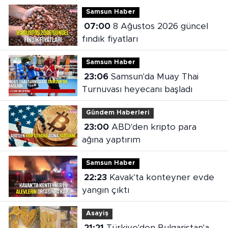
değerlendirdi
Samsun Haber
07:00
8 Ağustos 2026 güncel
fındık fiyatları
Samsun Haber
23:06
Samsun'da Muay Thai
Turnuvası heyecanı başladı
Gündem Haberleri
23:00
ABD'den kripto para
ağına yaptırım
Samsun Haber
22:23
Kavak'ta konteyner evde
yangın çıktı
Asayiş
21:21
Türkiye'den Bulgaristan'a