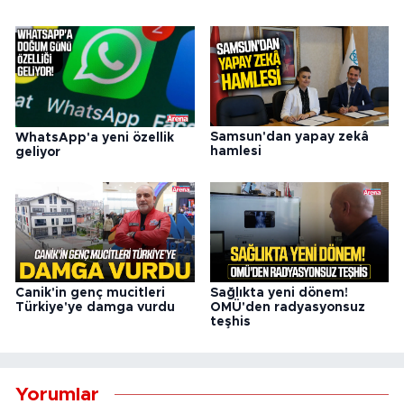
Samsun'dan yapay zekâ
WhatsApp'a yeni özellik
hamlesi
geliyor
Canik'in genç mucitleri
Sağlıkta yeni dönem!
Türkiye'ye damga vurdu
OMÜ'den radyasyonsuz
teşhis
Yorumlar