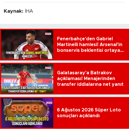
Kaynak:
İHA
Fenerbahçe'den Gabriel
Martinelli hamlesi! Arsenal'in
bonservis beklentisi ortaya
çıktı
Galatasaray'a Batrakov
açıklaması! Menajerinden
transfer iddialarına net yanıt
6 Ağustos 2026 Süper Loto
sonuçları açıklandı