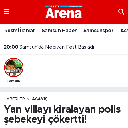
Nöbetçi Eczaneler
Resmi İlanlar
Samsun Haber
Samsunspor
As
Hava Durumu
20:00
Samsun'da Nebiyan Fest Başladı
Samsun Namaz Vakitleri
Trafik Durumu
Süper Lig Puan Durumu ve Fikstür
Samsun
Tüm Manşetler
HABERLER
ASAYIŞ
Yan villayı kiralayan polis
Son Dakika Haberleri
şebekeyi çökertti!
Haber Arşivi