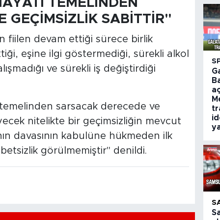
HAYATI TEMELİNDEN
GEÇİMSİZLİK SABİTTİR"
n fiilen devam ettiği sürece birlik
tiği, eşine ilgi göstermediği, sürekli alkol
S
lışmadığı ve sürekli iş değiştirdiği
G
B
aç
M
ı temelinden sarsacak derecede ve
tr
id
ecek nitelikte bir geçimsizliğin mevcut
ya
nın davasının kabulüne hükmeden ilk
tsizlik görülmemiştir" denildi.
S
S