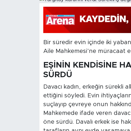
Bir süredir evin içinde iki yab
Aile Mahkemesi’ne müracaat e
EŞİNİN KENDİSİNE H
SÜRDÜ
Davacı kadın, erkeğin sürekli a
ettiğini söyledi. Evin ihtiyaçları
suçlayıp çevreye onun hakkında
Mahkemede ifade veren davacı ka
öne sürdü. Davalı erkek ise hak
tarafların aynı evde yaşamaya 