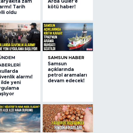
karyakıta zam
Arda Güler'e
armı! Tarih
kötü haber!
lli oldu
ÜNDEM
SAMSUN HABER
Samsun
ABERLERI
açıklarında
kullarda
petrol aramaları
venlik alarmı!
devam edecek!
 ilde yeni
ygulama
şlıyor