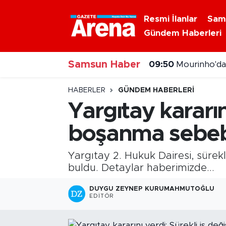
Resmi İlanlar
Sam
Gündem Haberleri
Nöbetçi Eczaneler
Samsun Haber
Hava Durumu
09:50
Mourinho'da
Samsun Namaz Vakitleri
HABERLER
GÜNDEM HABERLERI
Yargıtay kararın
Trafik Durumu
boşanma sebeb
Süper Lig Puan Durumu ve Fikstür
Yargıtay 2. Hukuk Dairesi, sürekl
Tüm Manşetler
buldu. Detaylar haberimizde...
DUYGU ZEYNEP KURUMAHMUTOĞLU
Son Dakika Haberleri
EDITÖR
Haber Arşivi