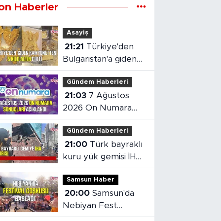
on Haberler
Asayiş
21:21
Türkiye'den
Bulgaristan'a giden
kamyonetten 5 kilo
Gündem Haberleri
altın çıktı
21:03
7 Ağustos
2026 On Numara
sonuçları açıklandı
Gündem Haberleri
21:00
Türk bayraklı
kuru yük gemisi İHA
saldırısına uğradı
Samsun Haber
20:00
Samsun'da
Nebiyan Fest
Başladı