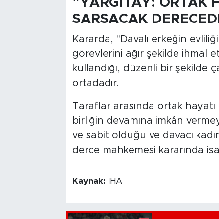
"YARGITAY: ORTAK 
SARSACAK DERECEDE 
Kararda, "Davalı erkeğin evliliği
görevlerini ağır şekilde ihmal et
kullandığı, düzenli bir şekilde ça
ortadadır.
Taraflar arasında ortak hayat
birliğin devamına imkân vermey
ve sabit olduğu ve davacı kadı
derce mahkemesi kararında isabe
Kaynak:
İHA