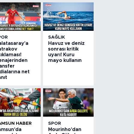
POR
SAĞLIK
alatasaray'a
Havuz ve deniz
atrakov
sonrası kritik
ıklaması!
uyarı! Kuru
enajerinden
mayo kullanın
ansfer
dialarına net
nıt
AMSUN HABER
SPOR
amsun'da
Mourinho'dan