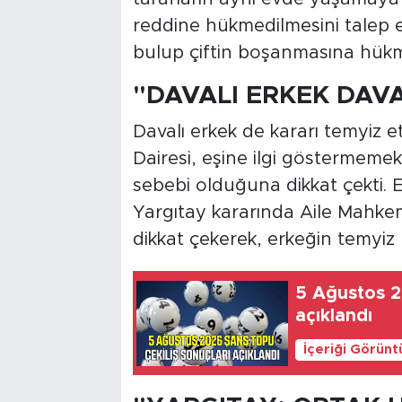
reddine hükmedilmesini talep e
bulup çiftin boşanmasına hükm
"DAVALI ERKEK DAVA
Davalı erkek de kararı temyiz e
Dairesi, eşine ilgi göstermeme
sebebi olduğuna dikkat çekti. 
Yargıtay kararında Aile Mahk
dikkat çekerek, erkeğin temyiz
5 Ağustos 2
açıklandı
İçeriği Görünt