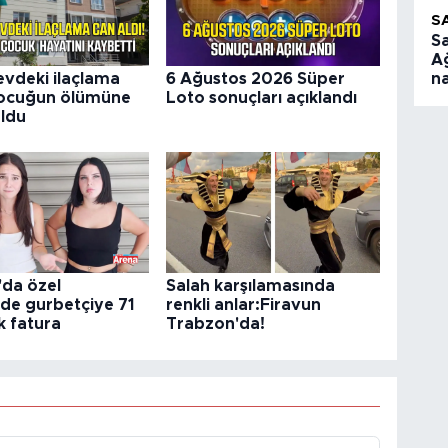
S
S
A
vdeki ilaçlama
6 Ağustos 2026 Süper
na
çocuğun ölümüne
Loto sonuçları açıklandı
ldu
'da özel
Salah karşılamasında
de gurbetçiye 71
renkli anlar:Firavun
ık fatura
Trabzon'da!