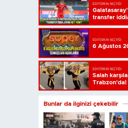
EDITÖRÜN SEÇTIĞI
Galatasaray'
transfer iddi
EDITÖRÜN SEÇTIĞI
6 Ağustos 20
EDITÖRÜN SEÇTIĞI
Salah karşıl
Trabzon'da!
Bunlar da ilginizi çekebilir