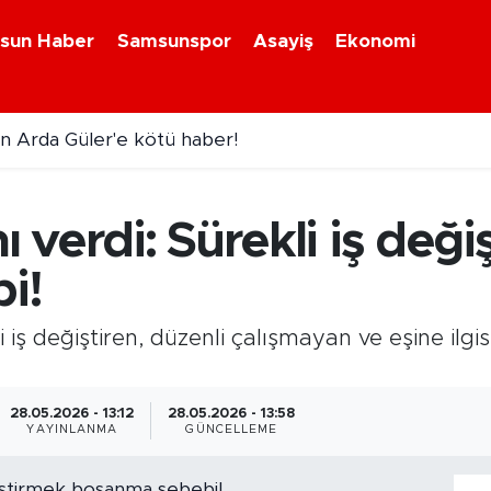
sun Haber
Samsunspor
Asayiş
Ekonomi
n Arda Güler'e kötü haber!
ı verdi: Sürekli iş değ
i!
i iş değiştiren, düzenli çalışmayan ve eşine ilg
28.05.2026 - 13:12
28.05.2026 - 13:58
YAYINLANMA
GÜNCELLEME