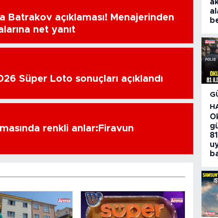
a
al
a Batrakov açıklaması! Menajerinden
be
alarına net yanıt
26 Süper Loto sonuçları açıklandı
G
H
O
gü
amasında renkli anlar:Firavun
81
u
ba