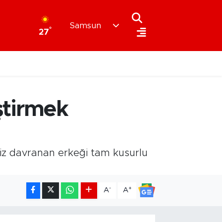
Samsun
°
27
iştirmek
isiz davranan erkeği tam kusurlu
-
+
A
A