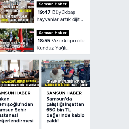
Samsun Haber
19:47
Büyükbaş
hayvanlar artık dijital
olarak takip
Samsun Haber
edilebilecek
18:55
Vezirköprü'de
Kunduz Yağlı
Güreşleri Festivali
başladı
AMSUN HABER
SAMSUN HABER
akan
Samsun'da
emişoğlu'ndan
çalıştığı inşattan
amsun Şehir
650 bin TL
astanesi
değerinde kablo
eğerlendirmesi
çaldı!