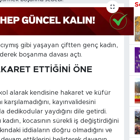
S
ancıymış gibi yaşayan çiftten genç kadın,
derek boşanma davası açtı.
AKARET ETTİĞİNİ ÖNE
lkol alarak kendisine hakaret ve küfür
nı karşılamadığını, kayınvalidesini
 dedikodular yaydığını dile getirdi.
dın, kocasının sürekli iş değiştirdiğini
kındaki iddiaların doğru olmadığını ve
devam ettiklerini belirterek davanın