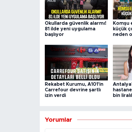
Okullarda güvenlik alarmı!
Komşu e
81 ilde yeni uygulama
küçük 
başlıyor
neden o
Rekabet Kurumu, A101'in
Antalya
Carrefour devrine şartlı
hastane
izin verdi
bin liral
Yorumlar