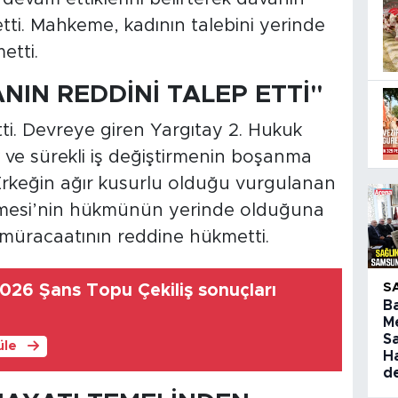
tti. Mahkeme, kadının talebini yerinde
etti.
NIN REDDİNİ TALEP ETTİ"
tti. Devreye giren Yargıtay 2. Hukuk
k ve sürekli iş değiştirmenin boşanma
Erkeğin ağır kusurlu olduğu vurgulanan
emesi’nin hükmünün yerinde olduğuna
 müracaatının reddine hükmetti.
S
026 Şans Topu Çekiliş sonuçları
B
M
S
üle
H
d