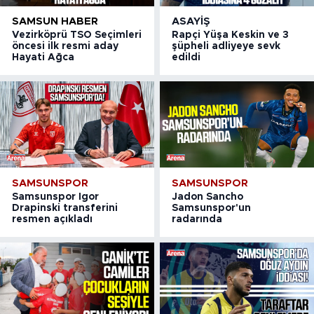
SAMSUN HABER
ASAYIŞ
Vezirköprü TSO Seçimleri
Rapçi Yüşa Keskin ve 3
öncesi ilk resmi aday
şüpheli adliyeye sevk
Hayati Ağca
edildi
SAMSUNSPOR
SAMSUNSPOR
Samsunspor Igor
Jadon Sancho
Drapinski transferini
Samsunspor'un
resmen açıkladı
radarında