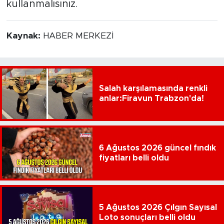
kullanmalısınız.
Kaynak:
HABER MERKEZİ
Salah karşılamasında renkli
anlar:Firavun Trabzon'da!
6 Ağustos 2026 güncel fındık
fiyatları belli oldu
5 Ağustos 2026 Çılgın Sayısal
Loto sonuçları belli oldu