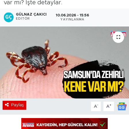
var mı? İşte detaylar.
GÜLNAZ ÇAKICI
10.06.2026 - 15:56
EDITÖR
YAYINLANMA
Paylaş
-
+
A
A