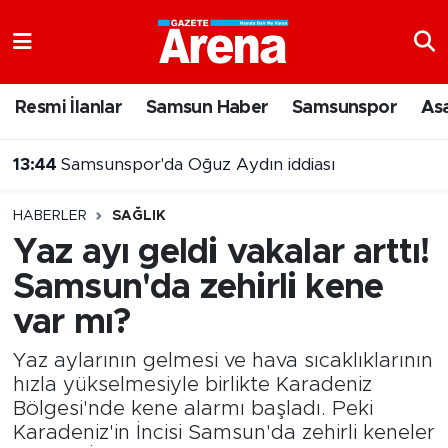
Nöbetçi Eczaneler
Resmi İlanlar
Samsun Haber
Samsunspor
As
13:44
Samsunspor'da Oğuz Aydın iddiası
Hava Durumu
13:42
71 ilde uyuşturucu operasyonu
Samsun Namaz Vakitleri
HABERLER
SAĞLIK
Trafik Durumu
Yaz ayı geldi vakalar arttı!
Samsun'da zehirli kene
Süper Lig Puan Durumu ve Fikstür
var mı?
Tüm Manşetler
Yaz aylarının gelmesi ve hava sıcaklıklarının
Son Dakika Haberleri
hızla yükselmesiyle birlikte Karadeniz
Bölgesi'nde kene alarmı başladı. Peki
Karadeniz'in İncisi Samsun'da zehirli keneler
Haber Arşivi