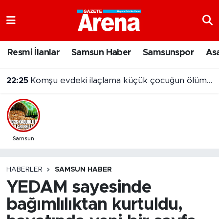
Nöbetçi Eczaneler
Resmi İlanlar
Samsun Haber
Samsunspor
As
Hava Durumu
22:25
Komşu evdeki ilaçlama küçük çocuğun ölümüne neden oldu
Samsun Namaz Vakitleri
Trafik Durumu
Süper Lig Puan Durumu ve Fikstür
Samsun
Tüm Manşetler
HABERLER
SAMSUN HABER
YEDAM sayesinde
Son Dakika Haberleri
bağımlılıktan kurtuldu,
Haber Arşivi