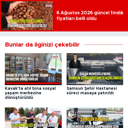
6 Ağustos 2026 güncel fındık
fiyatları belli oldu
Bunlar da ilginizi çekebilir
Kavak'ta atıl bina sosyal
Samsun Şehir Hastanesi
yaşam merkezine
süreci masaya yatırıldı
dönüştürüldü