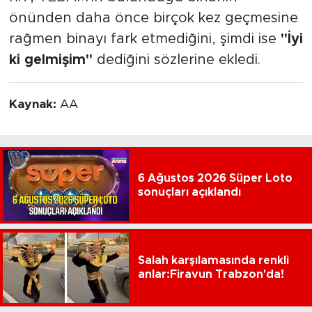
önünden daha önce birçok kez geçmesine
rağmen binayı fark etmediğini, şimdi ise
"İyi
ki gelmişim"
dediğini sözlerine ekledi.
Kaynak:
AA
6 Ağustos 2026 Süper Loto
sonuçları açıklandı
Salah karşılamasında renkli
anlar:Firavun Trabzon'da!