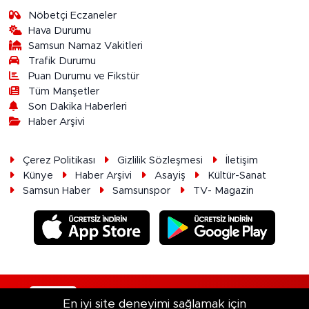
Nöbetçi Eczaneler
Hava Durumu
Samsun Namaz Vakitleri
Trafik Durumu
Puan Durumu ve Fikstür
Tüm Manşetler
Son Dakika Haberleri
Haber Arşivi
Çerez Politikası
Gizlilik Sözleşmesi
İletişim
Künye
Haber Arşivi
Asayiş
Kültür-Sanat
Samsun Haber
Samsunspor
TV- Magazin
RSS
Copyright © 2026. Her hakkı saklıdır.
En iyi site deneyimi sağlamak için