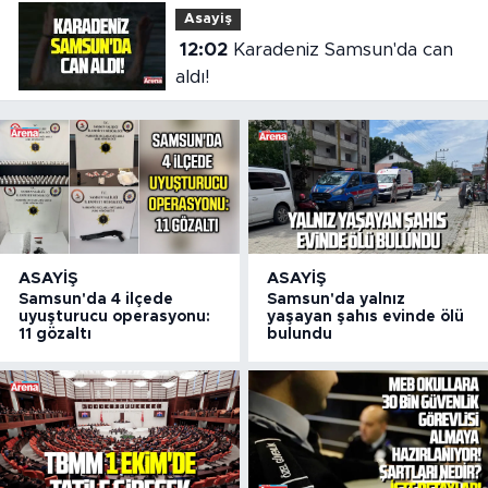
Asayiş
12:02
Karadeniz Samsun'da can
aldı!
ASAYIŞ
ASAYIŞ
Samsun'da 4 ilçede
Samsun'da yalnız
uyuşturucu operasyonu:
yaşayan şahıs evinde ölü
11 gözaltı
bulundu