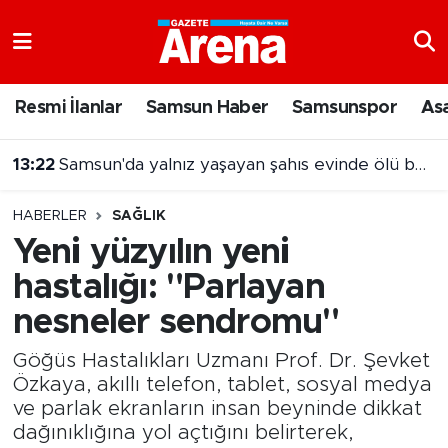
Nöbetçi Eczaneler
Resmi İlanlar
Samsun Haber
Samsunspor
As
Hava Durumu
13:22
Samsun'da yalnız yaşayan şahıs evinde ölü bulundu
Samsun Namaz Vakitleri
HABERLER
SAĞLIK
Trafik Durumu
Yeni yüzyılın yeni
hastalığı: "Parlayan
Süper Lig Puan Durumu ve Fikstür
nesneler sendromu"
Tüm Manşetler
Göğüs Hastalıkları Uzmanı Prof. Dr. Şevket
Son Dakika Haberleri
Özkaya, akıllı telefon, tablet, sosyal medya
ve parlak ekranların insan beyninde dikkat
dağınıklığına yol açtığını belirterek,
Haber Arşivi