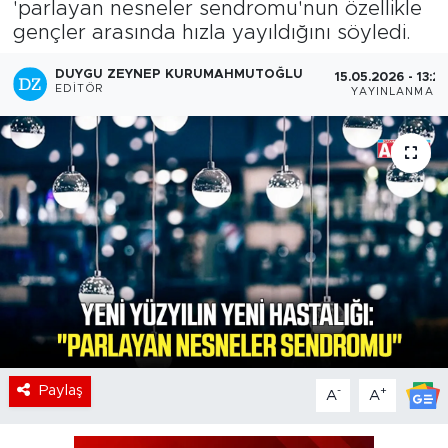
'parlayan nesneler sendromu'nun özellikle
gençler arasında hızla yayıldığını söyledi.
DUYGU ZEYNEP KURUMAHMUTOĞLU
15.05.2026 - 13:2
EDITÖR
YAYINLANMA
Paylaş
-
+
A
A