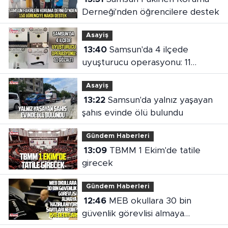
Derneği'nden öğrencilere destek
Asayiş
13:40
Samsun'da 4 ilçede
uyuşturucu operasyonu: 11
gözaltı
Asayiş
13:22
Samsun'da yalnız yaşayan
şahıs evinde ölü bulundu
Gündem Haberleri
13:09
TBMM 1 Ekim'de tatile
girecek
Gündem Haberleri
12:46
MEB okullara 30 bin
güvenlik görevlisi almaya
hazırlanıyor