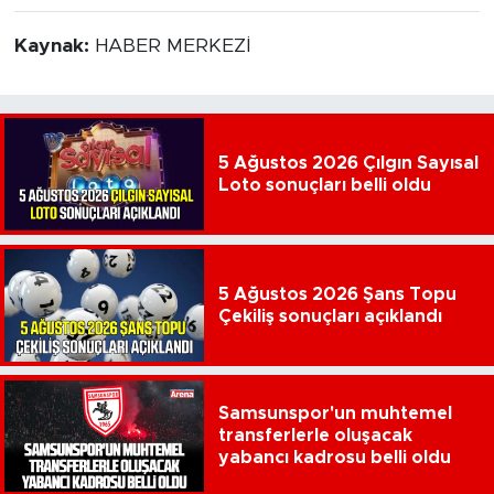
Kaynak:
HABER MERKEZİ
5 Ağustos 2026 Çılgın Sayısal
Loto sonuçları belli oldu
5 Ağustos 2026 Şans Topu
Çekiliş sonuçları açıklandı
Samsunspor'un muhtemel
transferlerle oluşacak
yabancı kadrosu belli oldu