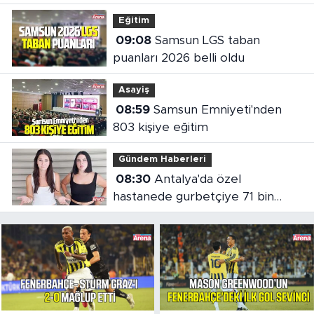
Eğitim
09:08
Samsun LGS taban
puanları 2026 belli oldu
Asayiş
08:59
Samsun Emniyeti'nden
803 kişiye eğitim
Gündem Haberleri
08:30
Antalya'da özel
hastanede gurbetçiye 71 bin
liralık fatura