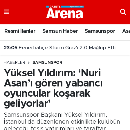
Nöbetçi Eczaneler
Resmi İlanlar
Samsun Haber
Samsunspor
As
Hava Durumu
23:05
Fenerbahçe Sturm Graz'ı 2-0 Mağlup Etti
Samsun Namaz Vakitleri
HABERLER
SAMSUNSPOR
Trafik Durumu
Yüksel Yıldırım: ‘Nuri
Asan’ı gören yabancı
Süper Lig Puan Durumu ve Fikstür
oyuncular koşarak
Tüm Manşetler
geliyorlar’
Son Dakika Haberleri
Samsunspor Başkanı Yüksel Yıldırım,
İstanbul’da düzenlenen etkinlikte kulübün
Haber Arşivi
geleceği, tesis yatırımları ve taraftar