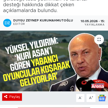
desteği hakkında dikkat çeken
açıklamalarda bulundu.
DUYGU ZEYNEP KURUMAHMUTOĞLU
10.05.2026 - 15:3
EDITÖR
YAYINLANMA
Paylaş
-
+
A
A