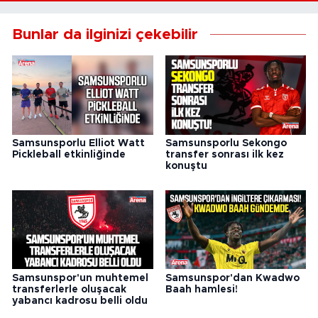
Bunlar da ilginizi çekebilir
Samsunsporlu Elliot Watt
Samsunsporlu Sekongo
Pickleball etkinliğinde
transfer sonrası ilk kez
konuştu
Samsunspor'un muhtemel
Samsunspor'dan Kwadwo
transferlerle oluşacak
Baah hamlesi!
yabancı kadrosu belli oldu