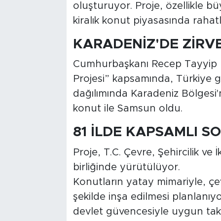
oluşturuyor. Proje, özellikle bü
kiralık konut piyasasında raha
KARADENİZ'DE ZİRV
Cumhurbaşkanı Recep Tayyip Er
Projesi” kapsamında, Türkiye g
dağılımında Karadeniz Bölgesi'n
konut ile Samsun oldu.
81 İLDE KAPSAMLI 
Proje, T.C. Çevre, Şehircilik ve İ
birliğinde yürütülüyor.
Konutların yatay mimariyle, ç
şekilde inşa edilmesi planlanı
devlet güvencesiyle uygun taksi