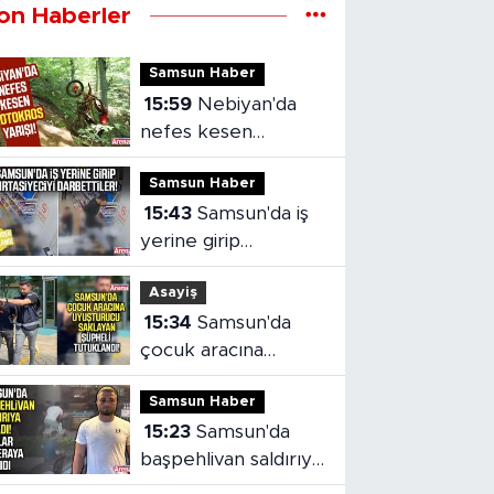
on Haberler
Samsun Haber
15:59
Nebiyan'da
nefes kesen
motokros yarışı!
Samsun Haber
15:43
Samsun'da iş
yerine girip
kırtasiyeciyi
Asayiş
darbettiler!
15:34
Samsun'da
çocuk aracına
uyuşturucu saklayan
Samsun Haber
şüpheli tutuklandı
15:23
Samsun'da
başpehlivan saldırıya
uğradı!