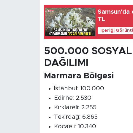
Samsun'da o
TL
İçeriği Görünt
500.000 SOSYAL
DAĞILIMI
Marmara Bölgesi
İstanbul: 100.000
Edirne: 2.530
Kırklareli: 2.255
Tekirdağ: 6.865
Kocaeli: 10.340