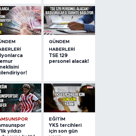
ÜNDEM
GÜNDEM
ABERLERI
HABERLERI
ilyonlarca
TSE 129
emur
personel alacak!
eklisini
gilendiriyor!
AMSUNSPOR
EĞITIM
amsunspor
YKS tercihleri
'lik yıldızı
için son gün