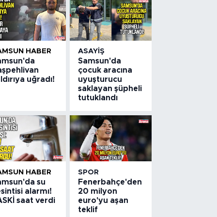
AMSUN HABER
ASAYIŞ
amsun'da
Samsun'da
aşpehlivan
çocuk aracına
ldırıya uğradı!
uyuşturucu
saklayan şüpheli
tutuklandı
AMSUN HABER
SPOR
amsun'da su
Fenerbahçe'den
sintisi alarmı!
20 milyon
SKİ saat verdi
euro'yu aşan
teklif