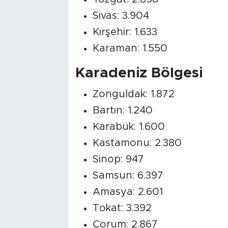
Sivas: 3.904
Kırşehir: 1.633
Karaman: 1.550
Karadeniz Bölgesi
Zonguldak: 1.872
Bartın: 1.240
Karabük: 1.600
Kastamonu: 2.380
Sinop: 947
Samsun: 6.397
Amasya: 2.601
Tokat: 3.392
Çorum: 2.867