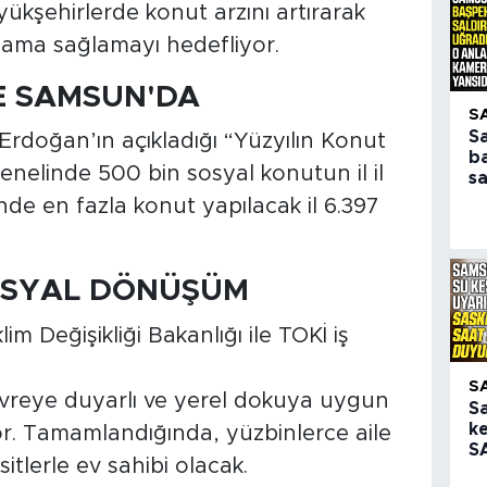
yükşehirlerde konut arzını artırarak
tlama sağlamayı hedefliyor.
E SAMSUN'DA
S
S
doğan’ın açıkladığı “Yüzyılın Konut
b
enelinde 500 bin sosyal konutun il il
sa
de en fazla konut yapılacak il 6.397
SOSYAL DÖNÜŞÜM
klim Değişikliği Bakanlığı ile TOKİ iş
S
evreye duyarlı ve yerel dokuya uygun
S
ke
yor. Tamamlandığında, yüzbinlerce aile
SA
tlerle ev sahibi olacak.