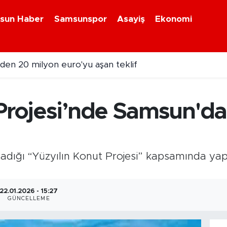
sun Haber
Samsunspor
Asayiş
Ekonomi
en 20 milyon euro'yu aşan teklif
 Projesi’nde Samsun'da
dığı “Yüzyılın Konut Projesi” kapsamında yapı
22.01.2026 - 15:27
GÜNCELLEME