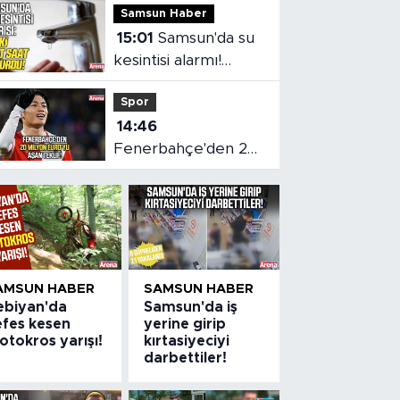
Samsun Haber
15:01
Samsun'da su
kesintisi alarmı!
SASKİ saat verdi
Spor
14:46
Fenerbahçe'den 20
milyon euro'yu aşan
teklif
AMSUN HABER
SAMSUN HABER
ebiyan'da
Samsun'da iş
efes kesen
yerine girip
tokros yarışı!
kırtasiyeciyi
darbettiler!