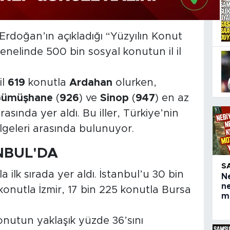
doğan’ın açıkladığı “Yüzyılın Konut
enelinde 500 bin sosyal konutun il il
il
619
konutla
Ardahan
olurken,
ümüşhane
(
926
) ve
Sinop
(
947
) en az
rasında yer aldı. Bu iller, Türkiye’nin
geleri arasında bulunuyor.
NBUL'DA
S
a ilk sırada yer aldı. İstanbul’u 30 bin
N
n
konutla İzmir, 17 bin 225 konutla Bursa
mo
onutun yaklaşık yüzde 36’sını