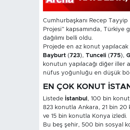
Cumhurbaşkanı Recep Tayyip Er
Projesi” kapsamında, Türkiye g
dağılımı belli oldu.
Projede en az konut yapılacak 
Bayburt
(
723
),
Tunceli
(
775
),
G
konutun yapılacağı diğer iller a
nüfus yoğunluğu en düşük böl
EN ÇOK KONUT İSTA
Listede
İstanbul
, 100 bin konutl
823 konutla Ankara, 21 bin 20 
ve 15 bin konutla Konya izledi.
Bu beş şehir, 500 bin sosyal k