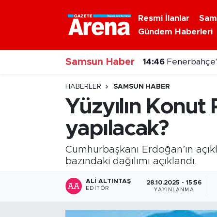
Resmi İlanlar
Sam
Gündem Haberleri
Nöbetçi Eczaneler
Samsun Haber
Hava Durumu
14:46
Fenerbahçe'd
Samsun Namaz Vakitleri
HABERLER
SAMSUN HABER
Yüzyılın Konut
Trafik Durumu
yapılacak?
Süper Lig Puan Durumu ve Fikstür
Cumhurbaşkanı Erdoğan’ın açıkla
Tüm Manşetler
bazındaki dağılımı açıklandı.
ALI ALTINTAŞ
28.10.2025 - 15:56
Son Dakika Haberleri
EDITÖR
YAYINLANMA
Haber Arşivi