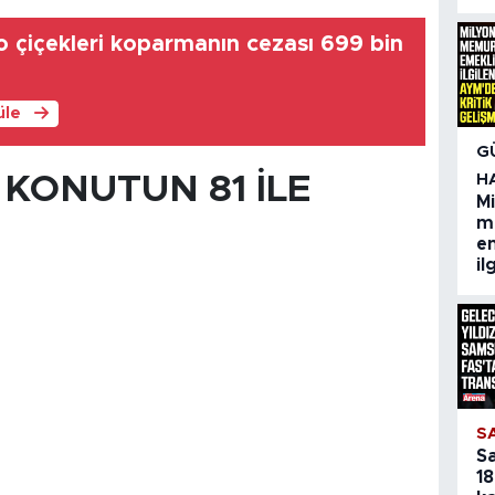
 çiçekleri koparmanın cezası 699 bin
üle
G
 KONUTUN 81 İLE
H
M
m
em
il
S
S
18