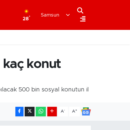
Samsun
°
28
 kaç konut
lacak 500 bin sosyal konutun il
-
+
A
A