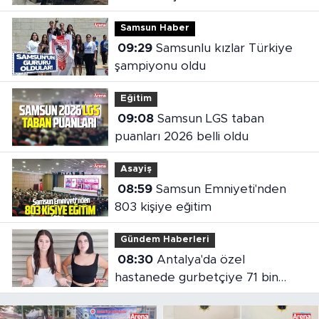
Samsun Haber
09:29
Samsunlu kızlar Türkiye
şampiyonu oldu
Eğitim
09:08
Samsun LGS taban
puanları 2026 belli oldu
Asayiş
08:59
Samsun Emniyeti'nden
803 kişiye eğitim
Gündem Haberleri
08:30
Antalya'da özel
hastanede gurbetçiye 71 bin
liralık fatura