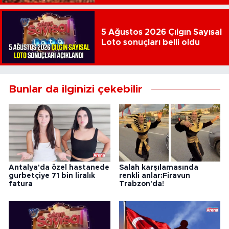
5 Ağustos 2026 Çılgın Sayısal
Loto sonuçları belli oldu
Bunlar da ilginizi çekebilir
Antalya'da özel hastanede
Salah karşılamasında
gurbetçiye 71 bin liralık
renkli anlar:Firavun
fatura
Trabzon'da!