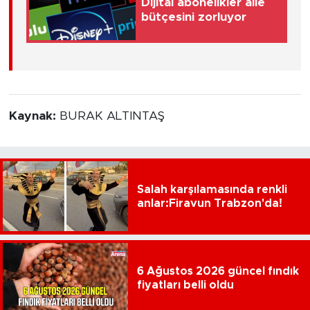
Dijital abonelikler aile
bütçesini zorluyor
Kaynak:
BURAK ALTINTAŞ
Salah karşılamasında renkli
anlar:Firavun Trabzon'da!
6 Ağustos 2026 güncel fındık
fiyatları belli oldu