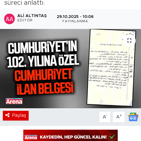
süreci anlattı.
ALI ALTINTAŞ
29.10.2025 - 10:06
EDITÖR
YAYINLANMA
Paylaş
-
+
A
A