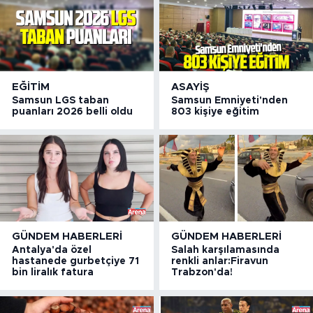
EĞITIM
ASAYIŞ
Samsun LGS taban
Samsun Emniyeti'nden
puanları 2026 belli oldu
803 kişiye eğitim
GÜNDEM HABERLERI
GÜNDEM HABERLERI
Antalya'da özel
Salah karşılamasında
hastanede gurbetçiye 71
renkli anlar:Firavun
bin liralık fatura
Trabzon'da!