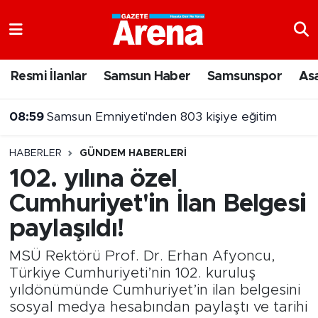
Nöbetçi Eczaneler
Resmi İlanlar
Samsun Haber
Samsunspor
As
Hava Durumu
08:30
Antalya'da özel hastanede gurbetçiye 71 bin liralık fatura
Samsun Namaz Vakitleri
HABERLER
GÜNDEM HABERLERI
Trafik Durumu
102. yılına özel
Cumhuriyet'in İlan Belgesi
Süper Lig Puan Durumu ve Fikstür
paylaşıldı!
Tüm Manşetler
MSÜ Rektörü Prof. Dr. Erhan Afyoncu,
Son Dakika Haberleri
Türkiye Cumhuriyeti’nin 102. kuruluş
yıldönümünde Cumhuriyet’in ilan belgesini
sosyal medya hesabından paylaştı ve tarihi
Haber Arşivi