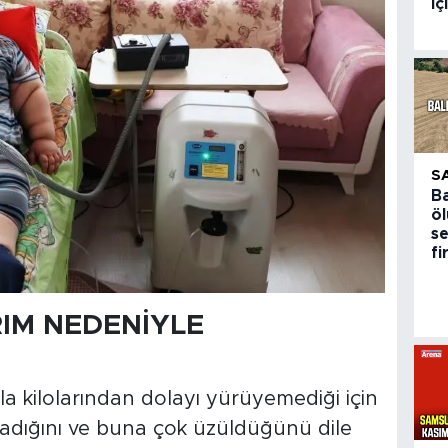
i
S
Ba
ö
s
f
RIM NEDENİYLE
la kilolarından dolayı yürüyemediği için
lamadığını ve buna çok üzüldüğünü dile