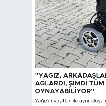
"YAĞIZ, ARKADAŞLA
AĞLARDI, ŞİMDİ TÜ
OYNAYABİLİYOR"
Yağız'ın yaşıtları ile aynı kilo