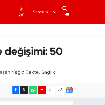
Samsun
°
28
 değişimi: 50
aşan Yağız Bekte, Sağlık
-
+
A
A