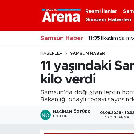
Resmi İlanlar
Sam
Gündem Haberleri
Nöbetçi Eczaneler
Samsun Haber
Hava Durumu
11:22
Samsun'da tar
Samsun Namaz Vakitleri
HABERLER
SAMSUN HABER
11 yaşındaki Sa
Trafik Durumu
kilo verdi
Süper Lig Puan Durumu ve Fikstür
Samsun’da doğuştan leptin hormo
Tüm Manşetler
Bakanlığı onaylı tedavi sayesind
NAGIHAN ÖZTÜRK
01.06.2026 - 10:3
Son Dakika Haberleri
EDITÖR
YAYINLANMA
Haber Arşivi