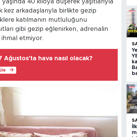
 yaşında 40 kiloya düşerek yaşıtlarıyla
lk kez arkadaşlarıyla birlikte gezip
nliklere katılmanın mutluluğunu
tları gibi gezip eğlenirken, adrenalin
 ihmal etmiyor.
S
Y
Y
 Ağustos'ta hava nasıl olacak?
ka
B
üle
ba
S
İ
m