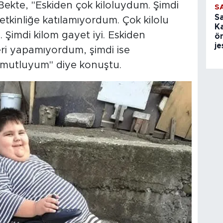
z Bekte, "Eskiden çok kiloluydum. Şimdi
S
S
 etkinliğe katılamıyordum. Çok kilolu
K
Şimdi kilom gayet iyi. Eskiden
ön
je
leri yapamıyordum, şimdi ise
 mutluyum" diye konuştu.