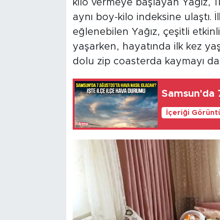
kilo vermeye başlayan Yağız, 11
aynı boy-kilo indeksine ulaştı. İ
eğlenebilen Yağız, çeşitli etki
yaşarken, hayatında ilk kez yaşı
dolu zip coasterda kaymayı da
Samsun'da 7
İçeriği Görünt