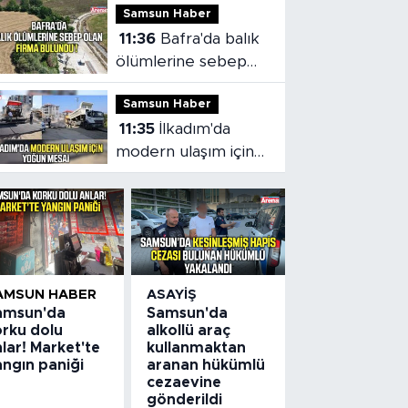
Samsun Haber
Başvurular başladı
11:36
Bafra'da balık
ölümlerine sebep
olan firma bulundu
Samsun Haber
11:35
İlkadım'da
modern ulaşım için
yoğun mesai
AMSUN HABER
ASAYIŞ
amsun'da
Samsun'da
orku dolu
alkollü araç
lar! Market'te
kullanmaktan
angın paniği
aranan hükümlü
cezaevine
gönderildi