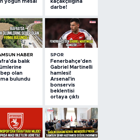
çin yoğun mesai
kaçakçılığına
darbe!
AMSUN HABER
SPOR
fra'da balık
Fenerbahçe'den
lümlerine
Gabriel Martinelli
ebep olan
hamlesi!
irma bulundu
Arsenal'in
bonservis
beklentisi
ortaya çıktı