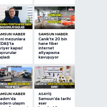
AMSUN HABER
SAMSUN HABER
eni mezunlara
Canik'te 20 bin
EDAŞ'ta
hane fiber
riyer kapısı!
internet
aşvurular
altyapısına
şladı
kavuşuyor
AMSUN HABER
ASAYIŞ
lkadım'da
Samsun'da tarihi
odern ulaşım
eser