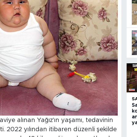
S
S
k
an
daviye alınan Yağız'ın yaşamı, tedavinin
y
. 2022 yılından itibaren düzenli şekilde