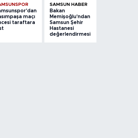
AMSUNSPOR
SAMSUN HABER
amsunspor'dan
Bakan
asımpaşa maçı
Memişoğlu'ndan
cesi taraftara
Samsun Şehir
st
Hastanesi
değerlendirmesi