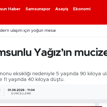
sun Haber
Samsunspor
Asayiş
Ekonomi
ihi eser kaçakçılığına darbe!
msunlu Yağız’ın mucize
nu eksikliği nedeniyle 5 yaşında 90 kiloya ul
e 11 yaşında 40 kiloya düştü.
2
01.06.2026 - 11:04
GÜNCELLEME