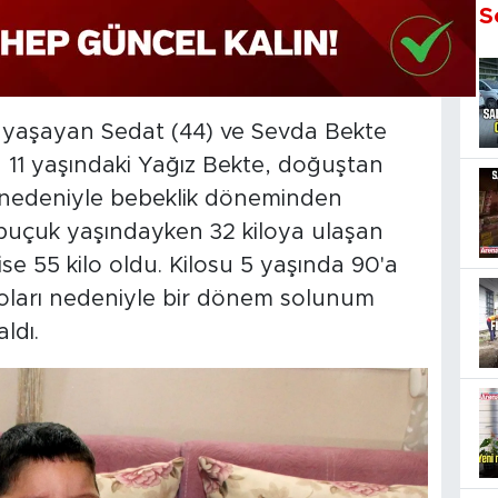
S
 yaşayan Sedat (44) ve Sevda Bekte
lan 11 yaşındaki Yağız Bekte, doğuştan
i nedeniyle bebeklik döneminden
 1 buçuk yaşındayken 32 kiloya ulaşan
ise 55 kilo oldu. Kilosu 5 yaşında 90'a
loları nedeniyle bir dönem solunum
ldı.