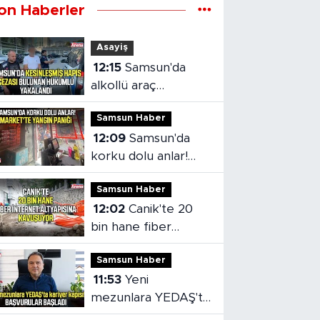
on Haberler
Asayiş
12:15
Samsun'da
alkollü araç
kullanmaktan aranan
Samsun Haber
hükümlü cezaevine
12:09
Samsun'da
gönderildi
korku dolu anlar!
Market'te yangın
Samsun Haber
paniği
12:02
Canik'te 20
bin hane fiber
internet altyapısına
Samsun Haber
kavuşuyor
11:53
Yeni
mezunlara YEDAŞ'ta
kariyer kapısı!