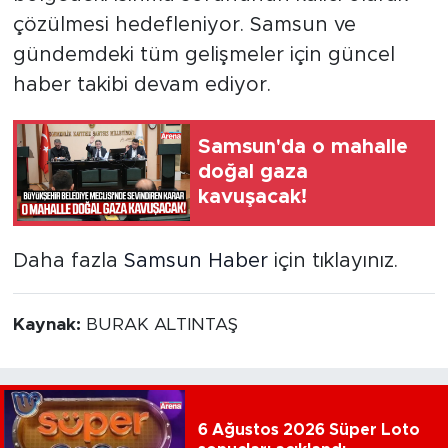
çözülmesi hedefleniyor. Samsun ve
gündemdeki tüm gelişmeler için güncel
haber takibi devam ediyor.
Samsun'da o mahalle
doğal gaza
kavuşacak!
Daha fazla
Samsun Haber
için tıklayınız.
Kaynak:
BURAK ALTINTAŞ
6 Ağustos 2026 Süper Loto