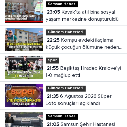
Samsun Haber
23:05
Kavak'ta atıl bina sosyal
yaşam merkezine dönüştürüldü
Gündem Haberleri
22:25
Komşu evdeki ilaçlama
küçük çocuğun ölümüne neden
oldu
Spor
21:55
Beşiktaş Hradec Kralove’yi
1-0 mağlup etti
Gündem Haberleri
21:35
6 Ağustos 2026 Süper
Loto sonuçları açıklandı
Samsun Haber
21:05
Samsun Şehir Hastanesi