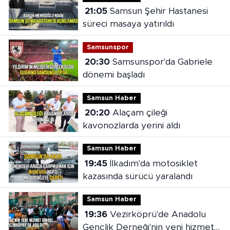
21:05
Samsun Şehir Hastanesi
süreci masaya yatırıldı
Samsunspor
20:30
Samsunspor'da Gabriele
dönemi başladı
Samsun Haber
20:20
Alaçam çileği
kavonozlarda yerini aldı
Samsun Haber
19:45
İlkadım'da motosiklet
kazasında sürücü yaralandı
Samsun Haber
19:36
Vezirköprü'de Anadolu
Gençlik Derneği'nin yeni hizmet