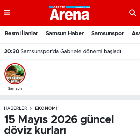
Nöbetçi Eczaneler
Resmi İlanlar
Samsun Haber
Samsunspor
As
Hava Durumu
20:30
Samsunspor'da Gabriele dönemi başladı
Samsun Namaz Vakitleri
Trafik Durumu
Süper Lig Puan Durumu ve Fikstür
Samsun
Tüm Manşetler
HABERLER
EKONOMI
15 Mayıs 2026 güncel
Son Dakika Haberleri
döviz kurları
Haber Arşivi