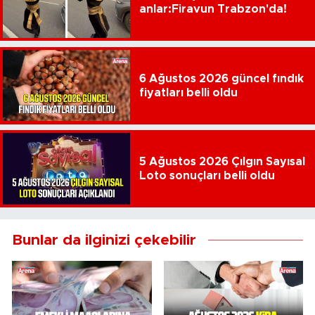
anlar:Firavun Trabzon'da!
6 Ağustos 2026 güncel fındık
fiyatları belli oldu
5 Ağustos 2026 Çılgın Sayısal
Loto sonuçları belli oldu
Bunlar da ilginizi çekebilir