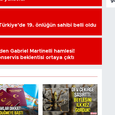
g
ürkiye’de 19. önlüğün sahibi belli oldu
en Gabriel Martinelli hamlesi!
nservis beklentisi ortaya çıktı