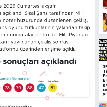
yıs 2026 Cumartesi akşamı
ı açıklandı. Sisal Şans tarafından Milli
e noter huzurunda düzenlenen çekiliş,
 Şans oyunu tutkunlarının yakından takip
ıran numaralar belli oldu. Milli Piyango
nlı yayınlanan çekiliş sonrası
atformu üzerinden erişime açıldı.
o sonuçları açıklandı
S
Ta
F
Br
go
s
yü