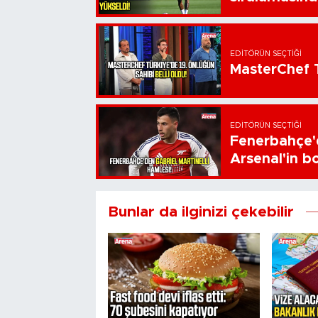
EDITÖRÜN SEÇTIĞI
MasterChef T
EDITÖRÜN SEÇTIĞI
Fenerbahçe'd
Arsenal'in bo
Bunlar da ilginizi çekebilir