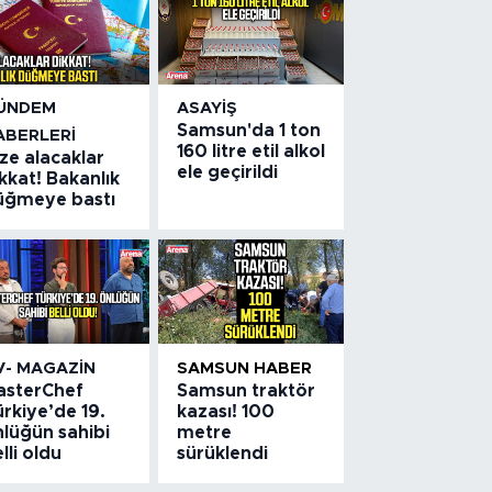
ÜNDEM
ASAYIŞ
Samsun'da 1 ton
ABERLERI
160 litre etil alkol
ze alacaklar
ele geçirildi
kkat! Bakanlık
üğmeye bastı
V- MAGAZIN
SAMSUN HABER
asterChef
Samsun traktör
rkiye’de 19.
kazası! 100
nlüğün sahibi
metre
lli oldu
sürüklendi