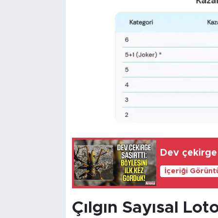
Dev çekirge 
İçeriği Görünt
Çılgın Sayısal Lot