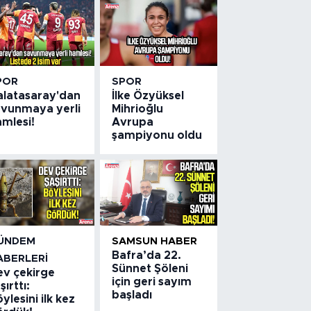
POR
SPOR
alatasaray'dan
İlke Özyüksel
avunmaya yerli
Mihrioğlu
amlesi!
Avrupa
şampiyonu oldu
ÜNDEM
SAMSUN HABER
Bafra’da 22.
ABERLERI
Sünnet Şöleni
ev çekirge
için geri sayım
şırttı:
başladı
ylesini ilk kez