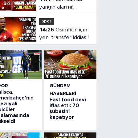
yangın alarmı!
Valilikten
Spor
vatandaşlara önemli
14:26
Osimhen için
çağrı
yeni transfer iddiası!
POR
GÜNDEM
lisca,
HABERLERI
enerbahçe’nin
Fast food devi
ezilyalı
iflas etti: 70
lcüler
şubesini
ıralamasında
kapatıyor
kseldi