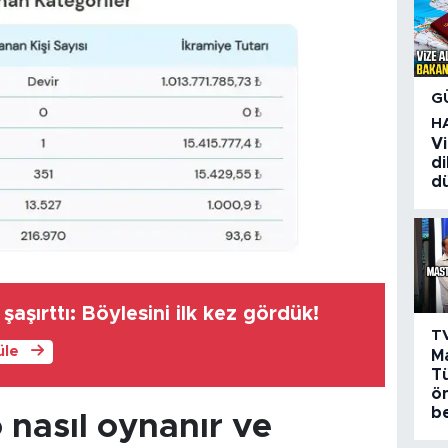
G
H
Vi
di
d
şaşırttı: Böylesini ilk kez gördük!
T
üle
M
Tü
ö
be
o nasıl oynanır ve