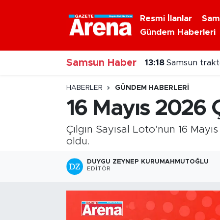
Resmi İlanlar
Sam
Gündem Haberleri
Nöbetçi Eczaneler
Samsun Haber
Hava Durumu
13:18
Samsun trakt
Samsun Namaz Vakitleri
HABERLER
GÜNDEM HABERLERI
16 Mayıs 2026 Ç
Trafik Durumu
Çılgın Sayısal Loto’nun 16 Mayıs
Süper Lig Puan Durumu ve Fikstür
oldu.
Tüm Manşetler
DUYGU ZEYNEP KURUMAHMUTOĞLU
EDITÖR
Son Dakika Haberleri
Haber Arşivi