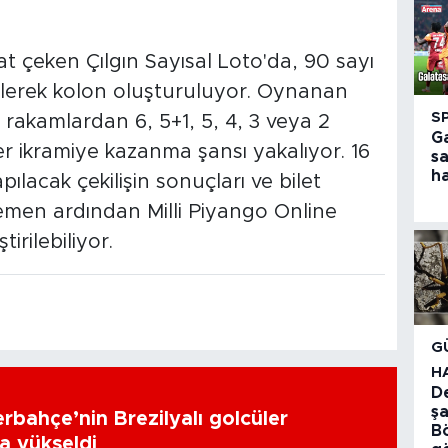
t çeken Çılgın Sayısal Loto'da, 90 sayı
ilerek kolon oluşturuluyor. Oynanan
S
n rakamlardan 6, 5+1, 5, 4, 3 veya 2
G
 ikramiye kazanma şansı yakalıyor. 16
s
h
lacak çekilişin sonuçları ve bilet
hemen ardından Milli Piyango Online
irilebiliyor.
G
H
D
şa
erbahçe’nin Brezilyalı golcüler
Bö
a yükseldi