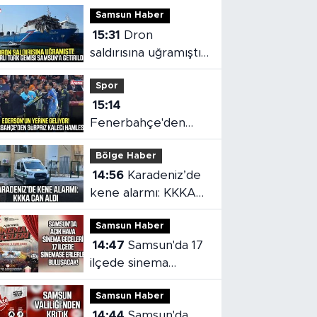
Samsun Haber
15:31
Dron
saldırısına uğramıştı!
Hasarlı Türk gemisi
Spor
Samsun'a getirildi
15:14
Fenerbahçe'den
sürpriz kaleci
Bölge Haber
hamlesi
14:56
Karadeniz’de
kene alarmı: KKKA
can aldı
Samsun Haber
14:47
Samsun'da 17
ilçede sinema
geceleri!
Samsun Haber
14:44
Samsun'da