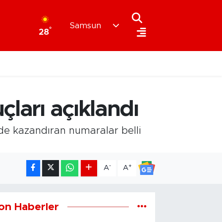
Samsun
°
28
çları açıklandı
nde kazandıran numaralar belli
-
+
A
A
on Haberler