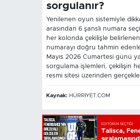
sorgulanır?
Yenilenen oyun sistemiyle dikka
arasından 6 şanslı numara seç
her kolonda çekilişle belirlene
numarayı doğru tahmin edenler
Mayıs 2026 Cumartesi günü yapı
sorgulama işlemleri, çekilişin 
resmi sitesi üzerinden gerçekleşt
Kaynak:
HÜRRİYET.COM
EDITÖRÜN SEÇTIĞI
Talisca, Fen
sıralamasınd