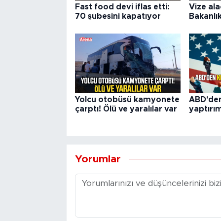
Fast food devi iflas etti:
Vize ala
70 şubesini kapatıyor
Bakanlı
Yolcu otobüsü kamyonete
ABD'den
çarptı! Ölü ve yaralılar var
yaptırı
Yorumlar