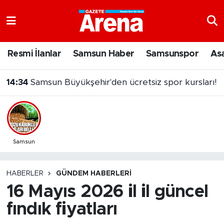
Nöbetçi Eczaneler
Resmi İlanlar
Samsun Haber
Samsunspor
As
Hava Durumu
14:34
Samsun Büyükşehir'den ücretsiz spor kursları!
Samsun Namaz Vakitleri
Trafik Durumu
Süper Lig Puan Durumu ve Fikstür
Samsun
Tüm Manşetler
HABERLER
GÜNDEM HABERLERI
16 Mayıs 2026 il il güncel
Son Dakika Haberleri
fındık fiyatları
Haber Arşivi