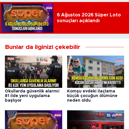
6 Ağustos 2026 Süper Loto
sonuçları açıklandı
Bunlar da ilginizi çekebilir
Okullarda güvenlik alarmı!
Komşu evdeki ilaçlama
81 ilde yeni uygulama
küçük çocuğun ölümüne
başlıyor
neden oldu