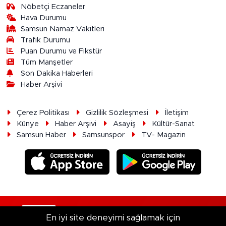
Nöbetçi Eczaneler
Hava Durumu
Samsun Namaz Vakitleri
Trafik Durumu
Puan Durumu ve Fikstür
Tüm Manşetler
Son Dakika Haberleri
Haber Arşivi
Çerez Politikası
Gizlilik Sözleşmesi
İletişim
Künye
Haber Arşivi
Asayiş
Kültür-Sanat
Samsun Haber
Samsunspor
TV- Magazin
RSS
Copyright © 2026. Her hakkı saklıdır.
En iyi site deneyimi sağlamak için