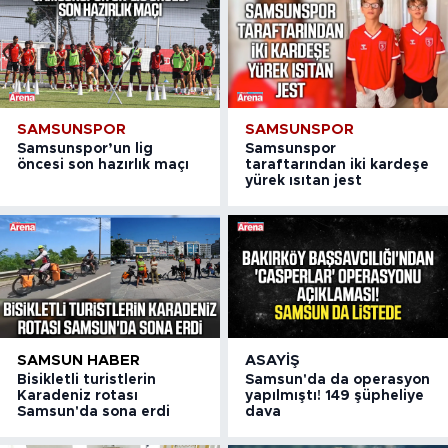
SAMSUNSPOR
SAMSUNSPOR
Samsunspor’un lig
Samsunspor
öncesi son hazırlık maçı
taraftarından iki kardeşe
yürek ısıtan jest
SAMSUN HABER
ASAYIŞ
Bisikletli turistlerin
Samsun'da da operasyon
Karadeniz rotası
yapılmıştı! 149 şüpheliye
Samsun'da sona erdi
dava