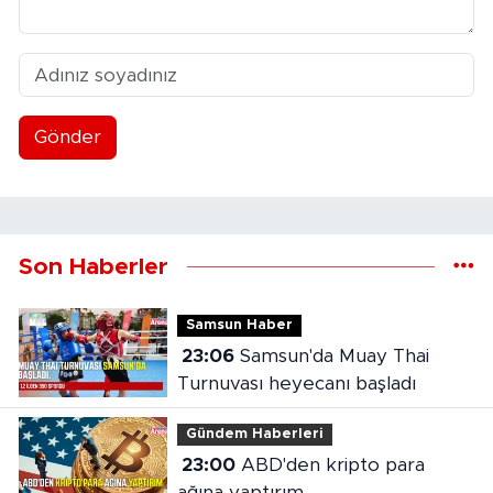
Gönder
Son Haberler
Samsun Haber
23:06
Samsun'da Muay Thai
Turnuvası heyecanı başladı
Gündem Haberleri
23:00
ABD'den kripto para
ağına yaptırım