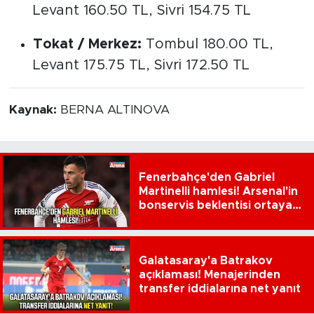
Levant 160.50 TL, Sivri 154.75 TL
Tokat / Merkez:
Tombul 180.00 TL,
Levant 175.75 TL, Sivri 172.50 TL
Kaynak:
BERNA ALTINOVA
Fenerbahçe'den Gabriel
Martinelli hamlesi! Arsenal'in
bonservis beklentisi ortaya
çıktı
Galatasaray'a Batrakov
açıklaması! Menajerinden
transfer iddialarına net yanıt