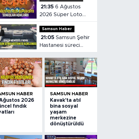
21:35
6 Ağustos
2026 Süper Loto
sonuçları açıklandı
Samsun Haber
21:05
Samsun Şehir
Hastanesi süreci
masaya yatırıldı
AMSUN HABER
SAMSUN HABER
 Ağustos 2026
Kavak'ta atıl
ncel fındık
bina sosyal
yatları
yaşam
merkezine
dönüştürüldü