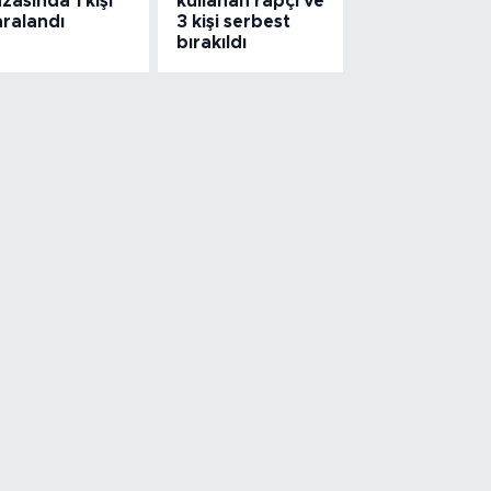
zasında 1 kişi
kullanan rapçi ve
aralandı
3 kişi serbest
bırakıldı