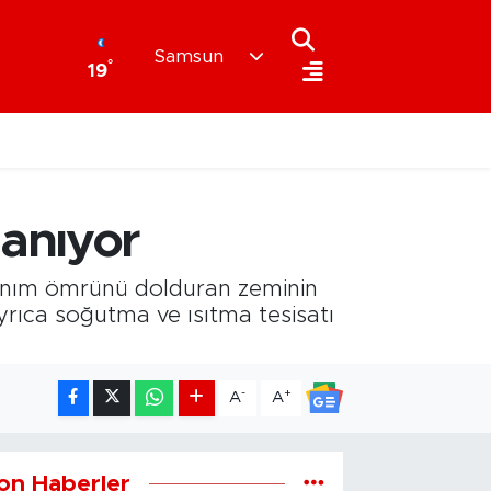
Samsun
°
19
anıyor
lanım ömrünü dolduran zeminin
rıca soğutma ve ısıtma tesisatı
-
+
A
A
on Haberler