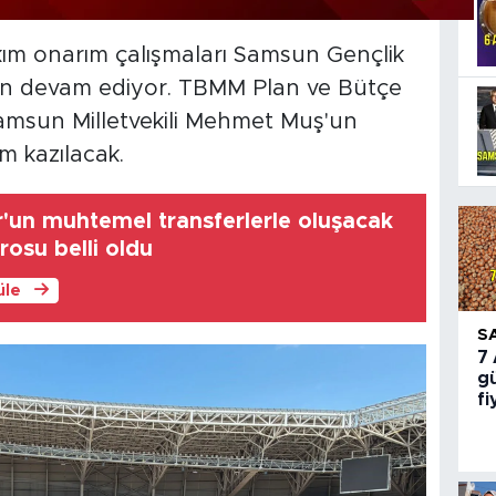
ım onarım çalışmaları Samsun Gençlik
an devam ediyor. TBMM Plan ve Bütçe
amsun Milletvekili Mehmet Muş'un
cm kazılacak.
un muhtemel transferlerle oluşacak
rosu belli oldu
üle
S
7
gü
fi