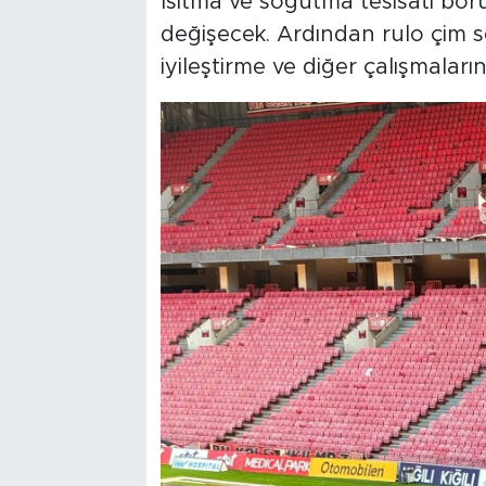
Isıtma ve soğutma tesisatı boru
değişecek. Ardından rulo çim se
iyileştirme ve diğer çalışmala