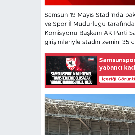
Samsun 19 Mayıs Stadı'nda bak
ve Spor İl Müdürlüğü tarafınd
Komisyonu Başkanı AK Parti S
girişimleriyle stadın zemini 35 
Samsunspor'
yabancı kad
İçeriği Görünt