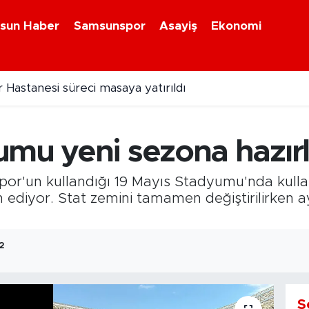
sun Haber
Samsunspor
Asayiş
Ekonomi
da Gabriele dönemi başladı
umu yeni sezona hazırl
por'un kullandığı 19 Mayıs Stadyumu'nda kul
ediyor. Stat zemini tamamen değiştirilirken ay
2
S