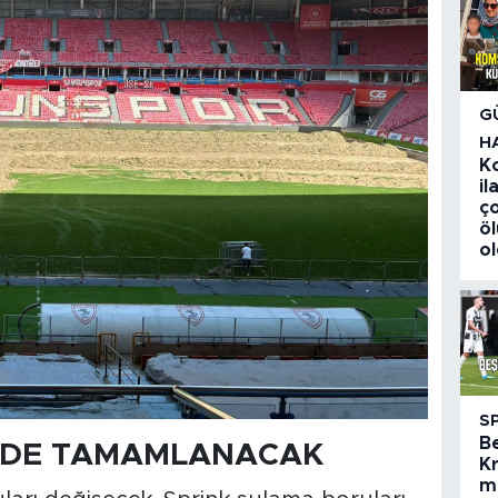
G
H
K
i
ç
ö
o
S
B
NDE TAMAMLANACAK
Kr
m