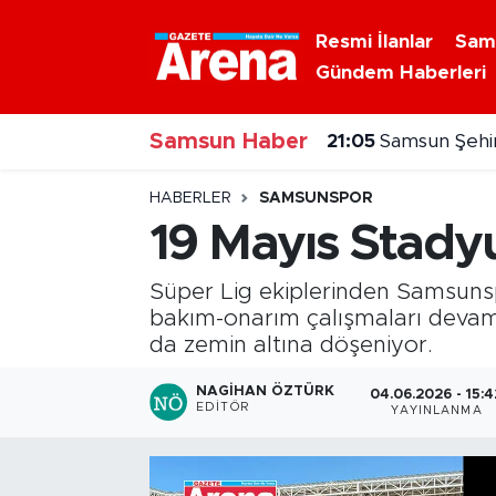
Resmi İlanlar
Sam
Gündem Haberleri
Nöbetçi Eczaneler
Samsun Haber
Hava Durumu
20:30
Samsunspor'
Samsun Namaz Vakitleri
HABERLER
SAMSUNSPOR
19 Mayıs Stady
Trafik Durumu
Süper Lig ekiplerinden Samsuns
Süper Lig Puan Durumu ve Fikstür
bakım-onarım çalışmaları devam 
da zemin altına döşeniyor.
Tüm Manşetler
NAGIHAN ÖZTÜRK
04.06.2026 - 15:4
EDITÖR
YAYINLANMA
Son Dakika Haberleri
Haber Arşivi