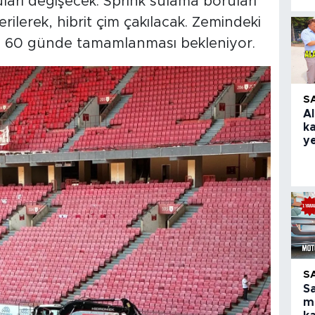
ları değişecek. Sprink sulama boruları
rilerek, hibrit çim çakılacak. Zemindeki
rın 60 günde tamamlanması bekleniyor.
S
Al
k
ye
S
S
m