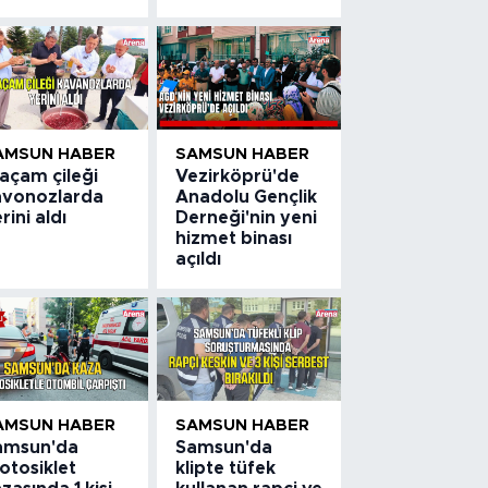
AMSUN HABER
SAMSUN HABER
açam çileği
Vezirköprü'de
avonozlarda
Anadolu Gençlik
rini aldı
Derneği'nin yeni
hizmet binası
açıldı
AMSUN HABER
SAMSUN HABER
amsun'da
Samsun'da
otosiklet
klipte tüfek