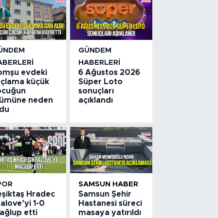
ÜNDEM
GÜNDEM
ABERLERI
HABERLERI
omşu evdeki
6 Ağustos 2026
laçlama küçük
Süper Loto
ocuğun
sonuçları
lümüne neden
açıklandı
ldu
POR
SAMSUN HABER
eşiktaş Hradec
Samsun Şehir
alove’yi 1-0
Hastanesi süreci
ağlup etti
masaya yatırıldı