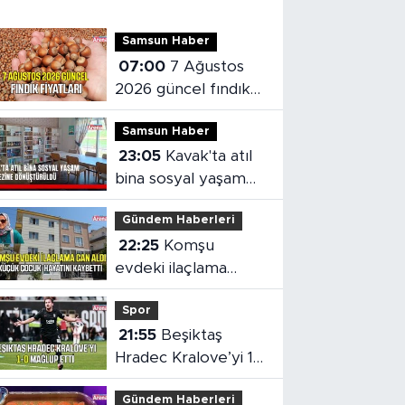
Samsun Haber
07:00
7 Ağustos
2026 güncel fındık
fiyatları
Samsun Haber
23:05
Kavak'ta atıl
bina sosyal yaşam
merkezine
Gündem Haberleri
dönüştürüldü
22:25
Komşu
evdeki ilaçlama
küçük çocuğun
Spor
ölümüne neden oldu
21:55
Beşiktaş
Hradec Kralove’yi 1-
0 mağlup etti
Gündem Haberleri