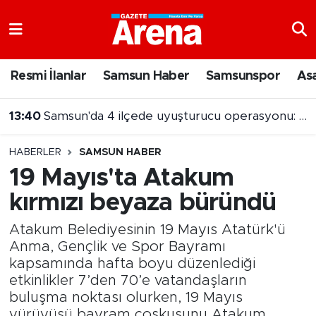
Nöbetçi Eczaneler
Resmi İlanlar
Samsun Haber
Samsunspor
As
Hava Durumu
13:40
Samsun'da 4 ilçede uyuşturucu operasyonu: 11 gözaltı
Samsun Namaz Vakitleri
13:22
Samsun'da yalnız yaşayan şahıs evinde ölü bulundu
HABERLER
SAMSUN HABER
Trafik Durumu
19 Mayıs'ta Atakum
kırmızı beyaza büründü
Süper Lig Puan Durumu ve Fikstür
Atakum Belediyesinin 19 Mayıs Atatürk'ü
Tüm Manşetler
Anma, Gençlik ve Spor Bayramı
kapsamında hafta boyu düzenlediği
Son Dakika Haberleri
etkinlikler 7’den 70’e vatandaşların
buluşma noktası olurken, 19 Mayıs
Haber Arşivi
yürüyüşü bayram coşkusunu Atakum