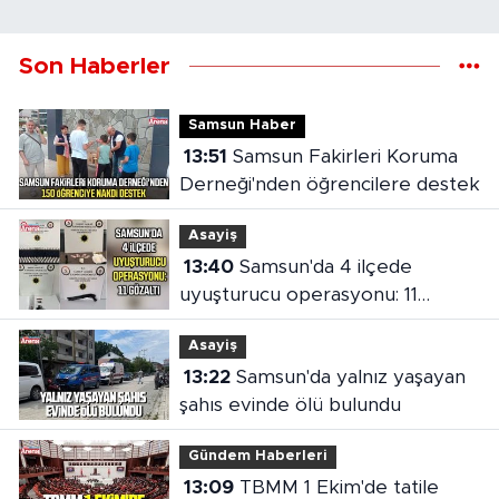
Son Haberler
Samsun Haber
13:51
Samsun Fakirleri Koruma
Derneği'nden öğrencilere destek
Asayiş
13:40
Samsun'da 4 ilçede
uyuşturucu operasyonu: 11
gözaltı
Asayiş
13:22
Samsun'da yalnız yaşayan
şahıs evinde ölü bulundu
Gündem Haberleri
13:09
TBMM 1 Ekim'de tatile