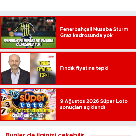
Fenerbahçeli Musaba Sturm
Graz kadrosunda yok
Fındık fiyatına tepki
9 Ağustos 2026 Süper Loto
sonuçları açıklandı
Bunlar da ilginizi çekebilir