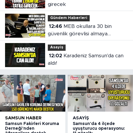
girecek
Gündem Haberleri
12:46
MEB okullara 30 bin
güvenlik görevlisi almaya
hazırlanıyor
Asayiş
12:02
Karadeniz Samsun'da can
aldı!
SAMSUN HABER
ASAYIŞ
Samsun Fakirleri Koruma
Samsun'da 4 ilçede
Derneği'nden
uyuşturucu operasyonu: