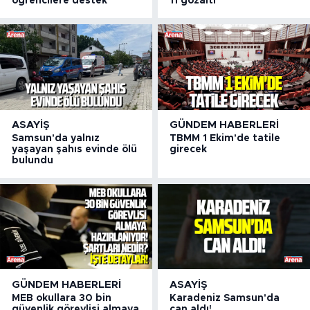
öğrencilere destek
11 gözaltı
ASAYIŞ
GÜNDEM HABERLERI
Samsun'da yalnız
TBMM 1 Ekim'de tatile
yaşayan şahıs evinde ölü
girecek
bulundu
GÜNDEM HABERLERI
ASAYIŞ
MEB okullara 30 bin
Karadeniz Samsun'da
güvenlik görevlisi almaya
can aldı!