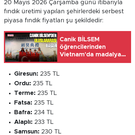
20 Mayıs 2026 Çarşamba günü itibarıyla
fındık üretimi yapılan şehirlerdeki serbest
piyasa fındık fiyatları şu şekildedir:
Canik BİLSEM
öğrencilerinden
Vietnam'da madalya
başarısı
Giresun:
235 TL
Ordu:
235 TL
Terme:
235 TL
Fatsa:
235 TL
Bafra:
234 TL
Alaplı:
233 TL
Samsun:
230 TL