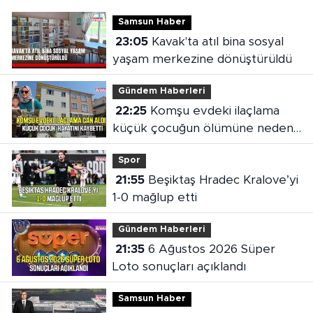
Samsun Haber
23:05
Kavak'ta atıl bina sosyal
yaşam merkezine dönüştürüldü
Gündem Haberleri
22:25
Komşu evdeki ilaçlama
küçük çocuğun ölümüne neden
oldu
Spor
21:55
Beşiktaş Hradec Kralove’yi
1-0 mağlup etti
Gündem Haberleri
21:35
6 Ağustos 2026 Süper
Loto sonuçları açıklandı
Samsun Haber