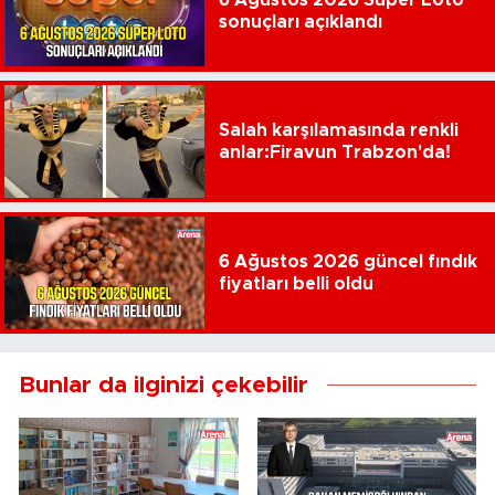
sonuçları açıklandı
Salah karşılamasında renkli
anlar:Firavun Trabzon'da!
6 Ağustos 2026 güncel fındık
fiyatları belli oldu
Bunlar da ilginizi çekebilir