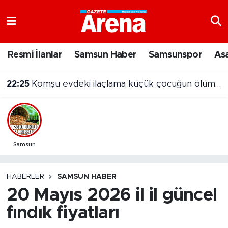
Nöbetçi Eczaneler
Resmi İlanlar
Samsun Haber
Samsunspor
As
Hava Durumu
22:25
Komşu evdeki ilaçlama küçük çocuğun ölümüne neden oldu
Samsun Namaz Vakitleri
Trafik Durumu
Süper Lig Puan Durumu ve Fikstür
Samsun
Tüm Manşetler
HABERLER
SAMSUN HABER
20 Mayıs 2026 il il güncel
Son Dakika Haberleri
fındık fiyatları
Haber Arşivi