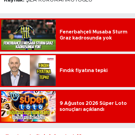
Fenerbahçeli Musaba Sturm
Graz kadrosunda yok
Fındık fiyatına tepki
9 Ağustos 2026 Süper Loto
sonuçları açıklandı