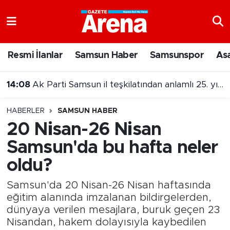
Nöbetçi Eczaneler
Resmi İlanlar
Samsun Haber
Samsunspor
As
Hava Durumu
13:51
Samsun Fakirleri Koruma Derneği'nden öğrencilere destek
Samsun Namaz Vakitleri
HABERLER
SAMSUN HABER
Trafik Durumu
20 Nisan-26 Nisan
Samsun'da bu hafta neler
Süper Lig Puan Durumu ve Fikstür
oldu?
Tüm Manşetler
Samsun'da 20 Nisan-26 Nisan haftasında
Son Dakika Haberleri
eğitim alanında imzalanan bildirgelerden,
dünyaya verilen mesajlara, buruk geçen 23
Nisandan, hakem dolayısıyla kaybedilen
Haber Arşivi