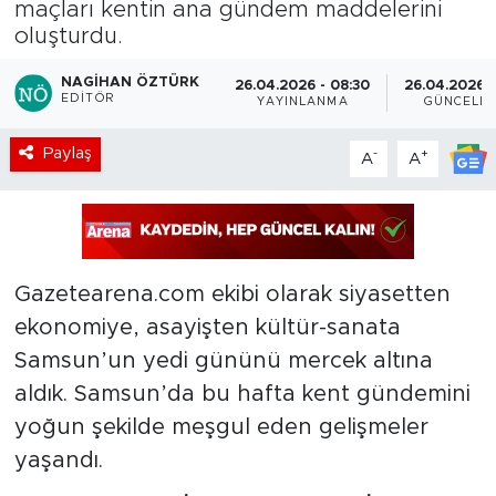
maçları kentin ana gündem maddelerini
oluşturdu.
NAGIHAN ÖZTÜRK
26.04.2026 - 08:30
26.04.2026 -
EDITÖR
YAYINLANMA
GÜNCELL
Paylaş
-
+
A
A
Gazetearena.com ekibi olarak siyasetten
ekonomiye, asayişten kültür-sanata
Samsun’un yedi gününü mercek altına
aldık. Samsun’da bu hafta kent gündemini
yoğun şekilde meşgul eden gelişmeler
yaşandı.