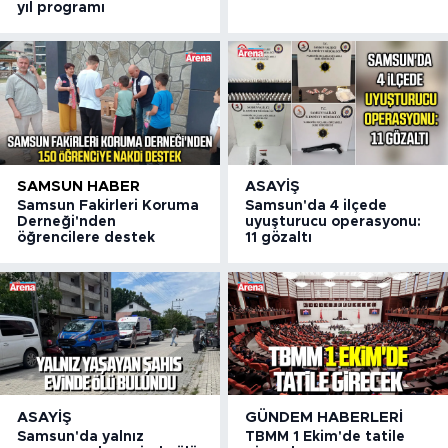
yıl programı
SAMSUN HABER
ASAYIŞ
Samsun Fakirleri Koruma
Samsun'da 4 ilçede
Derneği'nden
uyuşturucu operasyonu:
öğrencilere destek
11 gözaltı
ASAYIŞ
GÜNDEM HABERLERI
Samsun'da yalnız
TBMM 1 Ekim'de tatile