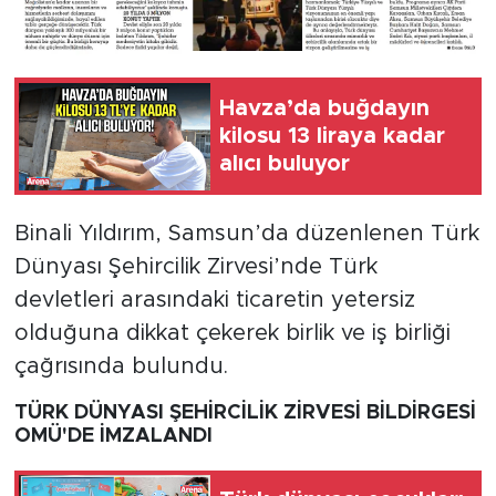
Havza’da buğdayın
kilosu 13 liraya kadar
alıcı buluyor
Binali Yıldırım, Samsun’da düzenlenen Türk
Dünyası Şehircilik Zirvesi’nde Türk
devletleri arasındaki ticaretin yetersiz
olduğuna dikkat çekerek birlik ve iş birliği
çağrısında bulundu.
TÜRK DÜNYASI ŞEHİRCİLİK ZİRVESİ BİLDİRGESİ
OMÜ'DE İMZALANDI