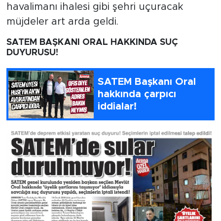
havalimanı ihalesi gibi şehri uçuracak
müjdeler art arda geldi.
SATEM BAŞKANI ORAL HAKKINDA SUÇ
DUYURUSU!
SATEM Başkanı Oral
hakkında çarpıcı
iddialar!