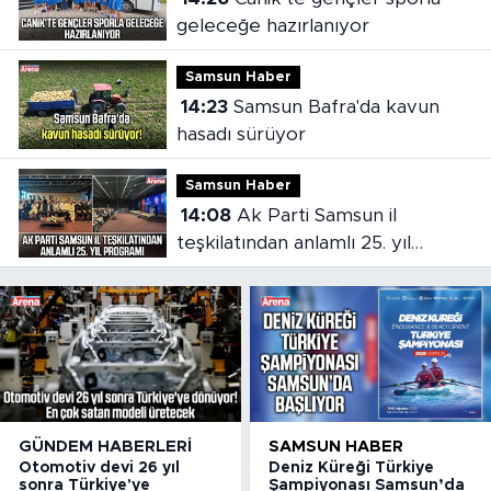
geleceğe hazırlanıyor
Samsun Haber
14:23
Samsun Bafra'da kavun
hasadı sürüyor
Samsun Haber
14:08
Ak Parti Samsun il
teşkilatından anlamlı 25. yıl
programı
GÜNDEM HABERLERI
SAMSUN HABER
Otomotiv devi 26 yıl
Deniz Küreği Türkiye
sonra Türkiye'ye
Şampiyonası Samsun’da