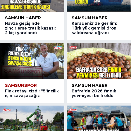
SAMSUN HABER
SAMSUN HABER
Havza geçişinde
Karadeniz'de gerilim:
zincirleme trafik kazası:
Türk yük gemisi dron
2 kişi yaralandı
saldırısına uğradı
SAMSUNSPOR
SAMSUN HABER
Fink rotayı çizdi: "5'incilik
Bafra'da 2026 fındık
için savaşacağız
yevmiyesi belli oldu