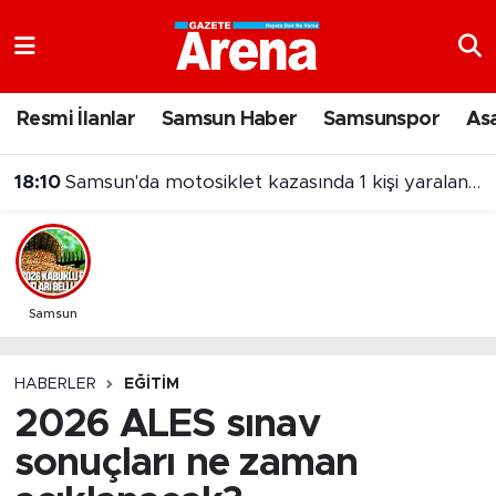
Nöbetçi Eczaneler
Resmi İlanlar
Samsun Haber
Samsunspor
As
Hava Durumu
18:10
Samsun'da motosiklet kazasında 1 kişi yaralandı
Samsun Namaz Vakitleri
Trafik Durumu
Süper Lig Puan Durumu ve Fikstür
Samsun
Tüm Manşetler
HABERLER
EĞITIM
2026 ALES sınav
Son Dakika Haberleri
sonuçları ne zaman
Haber Arşivi