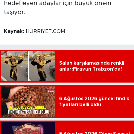
hedefleyen adaylar için büyük önem
taşıyor.
Kaynak:
HÜRRİYET.COM
Salah karşılamasında renkli
anlar:Firavun Trabzon'da!
6 Ağustos 2026 güncel fındık
fiyatları belli oldu