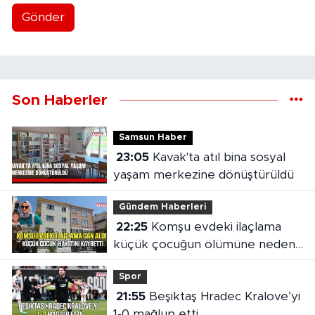
Gönder
Son Haberler
Samsun Haber
23:05
Kavak'ta atıl bina sosyal
yaşam merkezine dönüştürüldü
Gündem Haberleri
22:25
Komşu evdeki ilaçlama
küçük çocuğun ölümüne neden
oldu
Spor
21:55
Beşiktaş Hradec Kralove’yi
1-0 mağlup etti