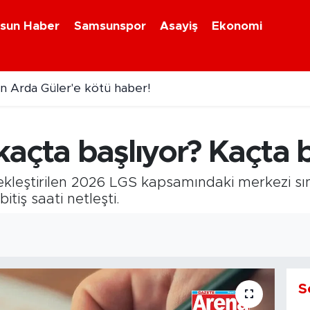
sun Haber
Samsunspor
Asayiş
Ekonomi
n Arda Güler'e kötü haber!
venlik alarmı! 81 ilde yeni uygulama başlıyor
açta başlıyor? Kaçta b
kleştirilen 2026 LGS kapsamındaki merkezi sın
itiş saati netleşti.
S