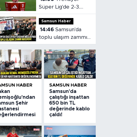
Süper Lig'de 2-3.
hafta programları
Samsun Haber
belli oldu
14:46
Samsun'da
toplu ulaşım zammı
mecliste!
AMSUN HABER
SAMSUN HABER
akan
Samsun'da
emişoğlu'ndan
çalıştığı inşattan
amsun Şehir
650 bin TL
astanesi
değerinde kablo
eğerlendirmesi
çaldı!