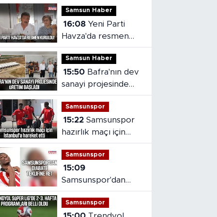
Samsun Haber
16:08
Yeni Parti
Havza'da resmen
kuruldu
Samsun Haber
15:50
Bafra'nın dev
sanayi projesinde
üretim başladı
Samsunspor
15:22
Samsunspor
hazırlık maçı için
İstanbul'a hareket
Samsunspor
etti
15:09
Samsunspor'dan
Diabate teklifine ret
Samsunspor
15:00
Trendyol