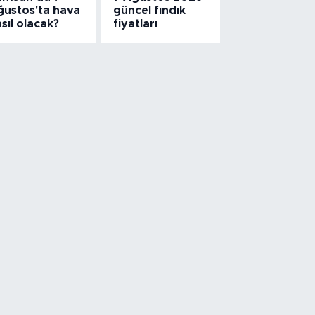
ğustos'ta hava
güncel fındık
sıl olacak?
fiyatları