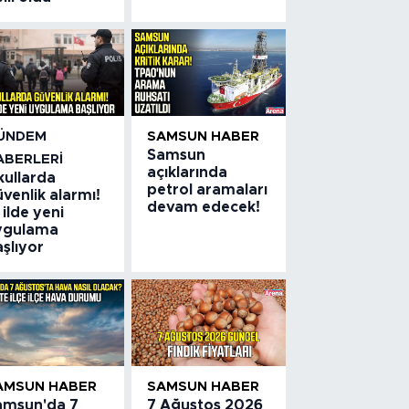
ÜNDEM
SAMSUN HABER
Samsun
ABERLERI
açıklarında
kullarda
petrol aramaları
venlik alarmı!
devam edecek!
 ilde yeni
ygulama
şlıyor
AMSUN HABER
SAMSUN HABER
amsun'da 7
7 Ağustos 2026