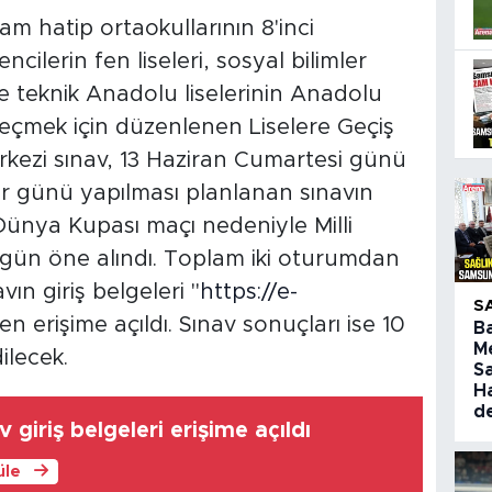
am hatip ortaokullarının 8'inci
cilerin fen liseleri, sosyal bilimler
i ve teknik Anadolu liselerinin Anadolu
eçmek için düzenlenen Liselere Geçiş
kezi sınav, 13 Haziran Cumartesi günü
ar günü yapılması planlanan sınavın
n Dünya Kupası maçı nedeniyle Milli
r gün öne alındı. Toplam iki oturumdan
ın giriş belgeleri "
https://e-
S
en erişime açıldı. Sınav sonuçları ise 10
B
M
ilecek.
S
H
d
 giriş belgeleri erişime açıldı
üle