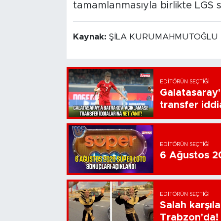
tamamlanmasıyla birlikte LGS s
Kaynak:
ŞİLA KURUMAHMUTOĞLU
EDITÖRÜN SEÇTIĞI
Galatasaray'
transfer iddi
EDITÖRÜN SEÇTIĞI
6 Ağustos 20
EDITÖRÜN SEÇTIĞI
Salah karşıl
Trabzon'da!