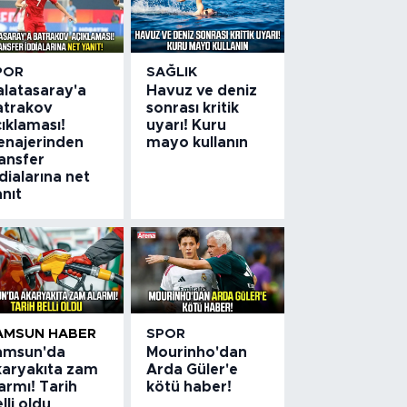
POR
SAĞLIK
alatasaray'a
Havuz ve deniz
atrakov
sonrası kritik
ıklaması!
uyarı! Kuru
enajerinden
mayo kullanın
ansfer
dialarına net
nıt
AMSUN HABER
SPOR
amsun'da
Mourinho'dan
karyakıta zam
Arda Güler'e
armı! Tarih
kötü haber!
lli oldu