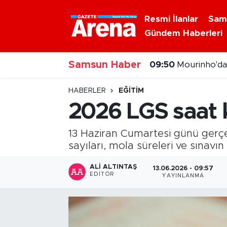
Resmi İlanlar
Sam
Gündem Haberleri
Nöbetçi Eczaneler
09:50
Mourinho'da
Samsun Haber
Hava Durumu
09:32
Okullarda gü
Samsun Namaz Vakitleri
HABERLER
EĞITIM
2026 LGS saat k
Trafik Durumu
13 Haziran Cumartesi günü gerçe
Süper Lig Puan Durumu ve Fikstür
sayıları, mola süreleri ve sınavın b
Tüm Manşetler
ALI ALTINTAŞ
13.06.2026 - 09:57
EDITÖR
YAYINLANMA
Son Dakika Haberleri
Haber Arşivi