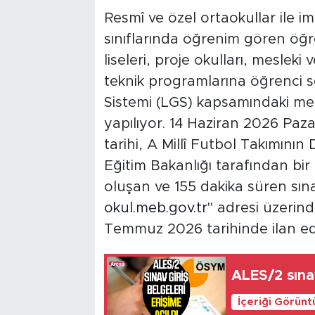
Resmî ve özel ortaokullar ile im
sınıflarında öğrenim gören öğren
liseleri, proje okulları, meslek
teknik programlarına öğrenci s
Sistemi (LGS) kapsamındaki mer
yapılıyor. 14 Haziran 2026 Paz
tarihi, A Millî Futbol Takımını
Eğitim Bakanlığı tarafından bi
oluşan ve 155 dakika süren sınav
okul.meb.gov.tr
" adresi üzerind
Temmuz 2026 tarihinde ilan ed
ALES/2 sınav
İçeriği Görünt