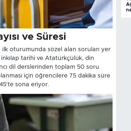
A
na
yısı ve Süresi
 ilk oturumunda sözel alan soruları yer
 inkılap tarihi ve Atatürkçülük, din
bancı dil derslerinden toplam 50 soru
planması için öğrencilere 75 dakika süre
45'te sona eriyor.