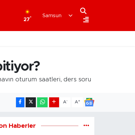
Samsun
°
27
itiyor?
avın oturum saatleri, ders soru
-
+
A
A
on Haberler