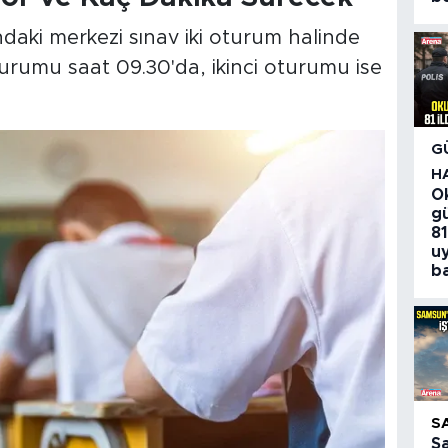
ndaki merkezi sınav iki oturum halinde
turumu saat 09.30'da, ikinci oturumu ise
G
H
O
gü
81
u
ba
S
S