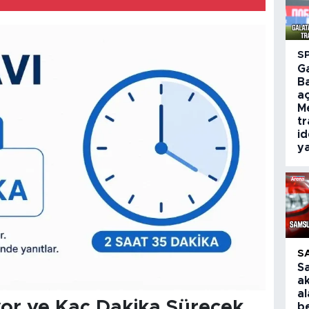
S
G
B
aç
M
tr
id
ya
S
S
a
al
yor ve Kaç Dakika Sürecek
be