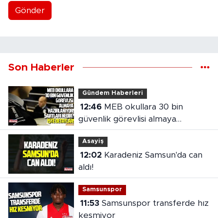
Gönder
Son Haberler
Gündem Haberleri
12:46
MEB okullara 30 bin
güvenlik görevlisi almaya
hazırlanıyor
Asayiş
12:02
Karadeniz Samsun'da can
aldı!
Samsunspor
11:53
Samsunspor transferde hız
kesmiyor