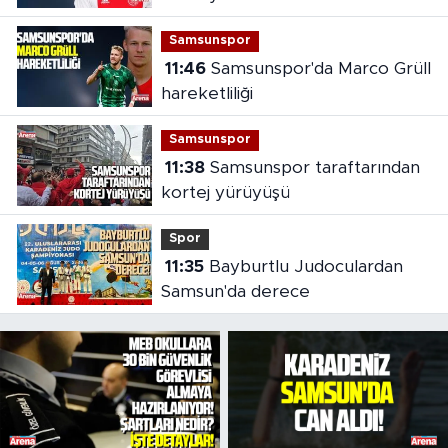
Samsunspor
11:46
Samsunspor'da Marco Grüll
hareketliliği
Samsunspor
11:38
Samsunspor taraftarından
kortej yürüyüşü
Spor
11:35
Bayburtlu Judoculardan
Samsun'da derece