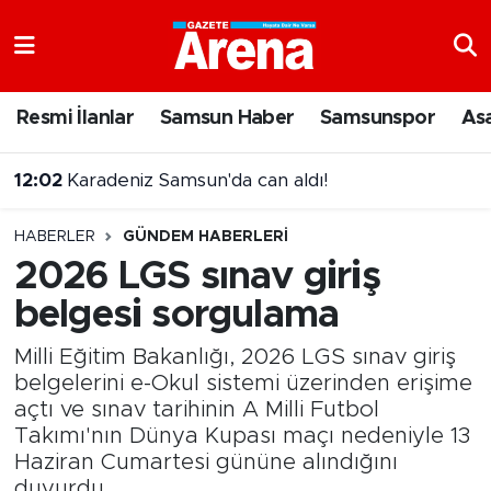
Nöbetçi Eczaneler
Resmi İlanlar
Samsun Haber
Samsunspor
As
12:02
Karadeniz Samsun'da can aldı!
Hava Durumu
11:53
Samsunspor transferde hız kesmiyor
Samsun Namaz Vakitleri
HABERLER
GÜNDEM HABERLERI
Trafik Durumu
2026 LGS sınav giriş
belgesi sorgulama
Süper Lig Puan Durumu ve Fikstür
Milli Eğitim Bakanlığı, 2026 LGS sınav giriş
Tüm Manşetler
belgelerini e-Okul sistemi üzerinden erişime
açtı ve sınav tarihinin A Milli Futbol
Son Dakika Haberleri
Takımı'nın Dünya Kupası maçı nedeniyle 13
Haziran Cumartesi gününe alındığını
Haber Arşivi
duyurdu.