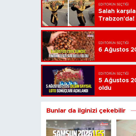
EDITÖRÜN SEÇTIĞI
Salah karşıl
Trabzon'da!
EDITÖRÜN SEÇTIĞI
6 Ağustos 202
EDITÖRÜN SEÇTIĞI
5 Ağustos 20
oldu
Bunlar da ilginizi çekebilir