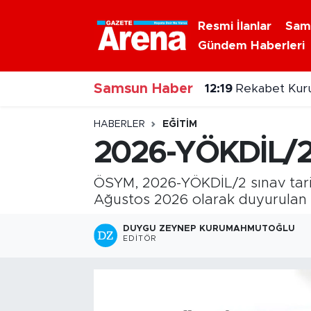
Resmi İlanlar
Sam
Gündem Haberleri
Nöbetçi Eczaneler
Samsun Haber
Hava Durumu
12:19
Rekabet Kurum
Samsun Namaz Vakitleri
HABERLER
EĞITIM
2026-YÖKDİL/2 
Trafik Durumu
ÖSYM, 2026-YÖKDİL/2 sınav tarih
Süper Lig Puan Durumu ve Fikstür
Ağustos 2026 olarak duyurulan sı
Tüm Manşetler
DUYGU ZEYNEP KURUMAHMUTOĞLU
EDITÖR
Son Dakika Haberleri
Haber Arşivi