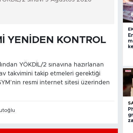
E
E
İ YENİDEN KONTROL
ma
ke
dından YÖKDİL/2 sınavına hazırlanan
 takvimini takip etmeleri gerektiği
YM’nin resmi internet sitesi üzerinden
S
Ph
toğlu
g
z