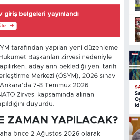
 giriş belgeleri yayınlandı
üle
SYM tarafından yapılan yeni düzenleme
e Hükümet Başkanları Zirvesi nedeniyle
ılırken, adayların beklediği yeni tarih
erleştirme Merkezi (ÖSYM), 2026 sınav
in Ankara’da 7-8 Temmuz 2026
S
S
k NATO Zirvesi kapsamında alınan
O
apıldığını duyurdu.
id
NE ZAMAN YAPILACAK?
daha önce 2 Ağustos 2026 olarak