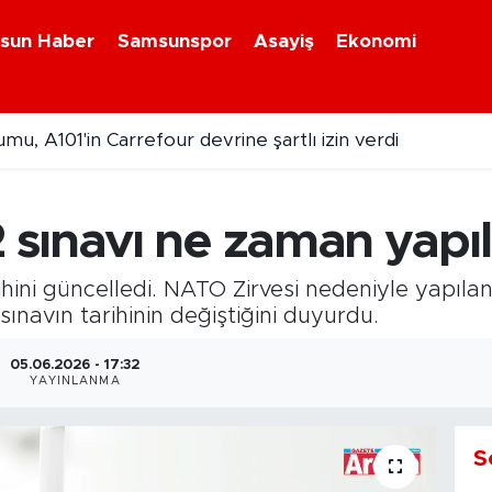
sun Haber
Samsunspor
Asayiş
Ekonomi
u, A101'in Carrefour devrine şartlı izin verdi
sınavı ne zaman yapı
ini güncelledi. NATO Zirvesi nedeniyle yapılan
navın tarihinin değiştiğini duyurdu.
05.06.2026 - 17:32
YAYINLANMA
S