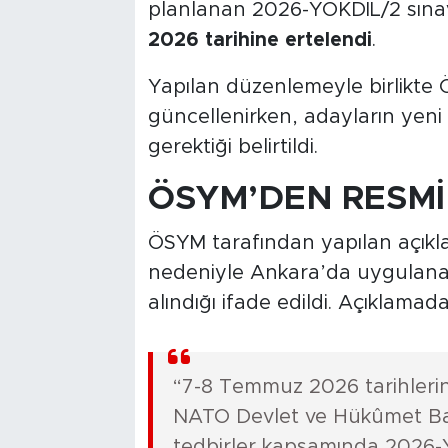
planlanan 2026-YÖKDİL/2 sınavı,
2026 tarihine ertelendi
.
Yapılan düzenlemeyle birlikte
güncellenirken, adayların yeni t
gerektiği belirtildi.
ÖSYM’DEN RESMİ
ÖSYM tarafından yapılan açıkla
nedeniyle Ankara’da uygulanac
alındığı ifade edildi. Açıklamada
“7-8 Temmuz 2026 tarihlerin
NATO Devlet ve Hükûmet Başk
tedbirler kapsamında 2026-