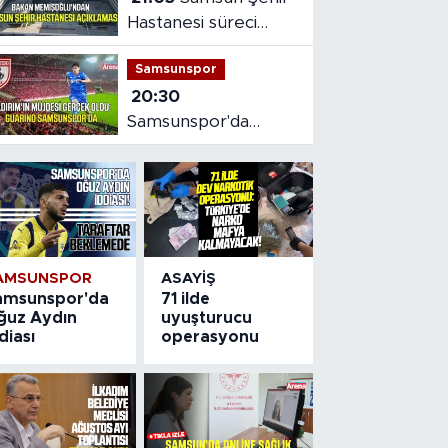
Hastanesi süreci
masaya yatırıldı
Samsunspor
20:30
Samsunspor'da
Gabriele dönemi
başladı
AMSUNSPOR
ASAYIŞ
amsunspor'da
71 ilde
ğuz Aydın
uyuşturucu
diası
operasyonu