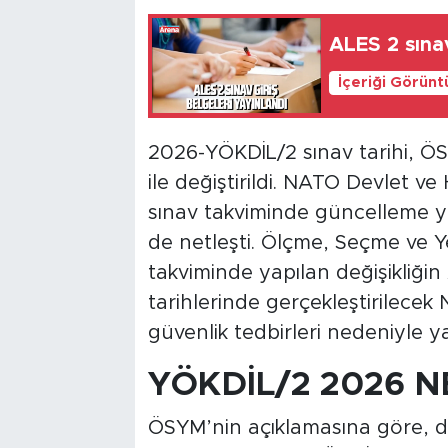
ALES 2 sınav
İçeriği Görünt
2026-YÖKDİL/2 sınav tarihi, Ö
ile değiştirildi. NATO Devlet v
sınav takviminde güncelleme yap
de netleşti. Ölçme, Seçme ve Y
takviminde yapılan değişikliğ
tarihlerinde gerçekleştirilece
güvenlik tedbirleri nedeniyle y
YÖKDİL/2 2026 
ÖSYM’nin açıklamasına göre, 