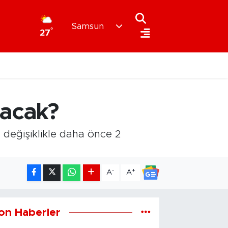
Samsun
°
27
lacak?
 değişiklikle daha önce 2
-
+
A
A
on Haberler