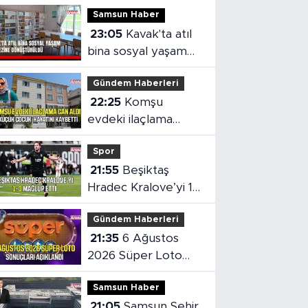
Samsun Haber
23:05
Kavak'ta atıl
bina sosyal yaşam
merkezine
Gündem Haberleri
dönüştürüldü
22:25
Komşu
evdeki ilaçlama
küçük çocuğun
Spor
ölümüne neden oldu
21:55
Beşiktaş
Hradec Kralove’yi 1-
0 mağlup etti
Gündem Haberleri
21:35
6 Ağustos
2026 Süper Loto
sonuçları açıklandı
Samsun Haber
21:05
Samsun Şehir