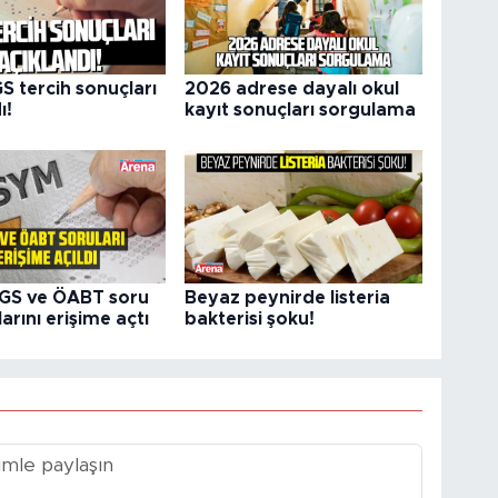
S tercih sonuçları
2026 adrese dayalı okul
ı!
kayıt sonuçları sorgulama
GS ve ÖABT soru
Beyaz peynirde listeria
larını erişime açtı
bakterisi şoku!