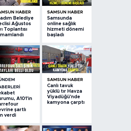
AMSUN HABER
SAMSUN HABER
kadım Belediye
Samsunda
clisi Ağustos
online sağlık
ı Toplantısı
hizmeti dönemi
amamlandı
başladı
ÜNDEM
SAMSUN HABER
Canlı tavuk
ABERLERI
yüklü tır Havza
ekabet
Viyadüğü'nde
urumu, A101'in
kamyona çarptı
arrefour
vrine şartlı
in verdi