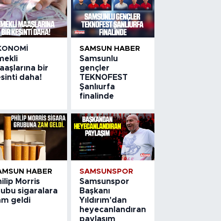
KONOMI
SAMSUN HABER
mekli
Samsunlu
aşlarına bir
gençler
sinti daha!
TEKNOFEST
Şanlıurfa
finalinde
AMSUN HABER
SAMSUNSPOR
ilip Morris
Samsunspor
rubu sigaralara
Başkanı
am geldi
Yıldırım'dan
heyecanlandıran
paylaşım