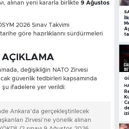
 alınan yeni kararla birlikte
9 Ağustos
S
İl
Me
 ÖSYM 2026 Sınav Takvimi
Ay
arihe göre hazırlıklarını sürdürmeleri
t
 AÇIKLAMA
mada, değişikliğin NATO Zirvesi
ak güvenlik tedbirleri kapsamında
G
H
 şu ifadelere yer verildi:
R
K
C
de
de Ankara’da gerçekleştirilecek
iz
anları Zirvesi’ne yönelik alınan
YÖKDİL/2 sınavı 9 Ağustos 2026