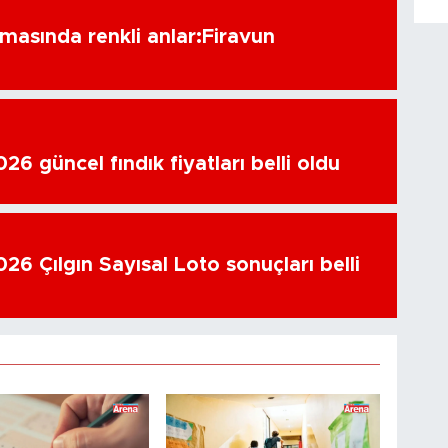
amasında renkli anlar:Firavun
6 güncel fındık fiyatları belli oldu
26 Çılgın Sayısal Loto sonuçları belli