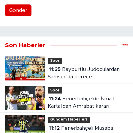
Gönder
Son Haberler
Spor
11:35
Bayburtlu Judoculardan
Samsun'da derece
Spor
11:24
Fenerbahçe'de İsmail
Kartal'dan Amrabat kararı
Gündem Haberleri
11:12
Fenerbahçeli Musaba