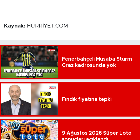
Kaynak:
HÜRRİYET.COM
Fenerbahçeli Musaba Sturm
Graz kadrosunda yok
Fındık fiyatına tepki
9 Ağustos 2026 Süper Loto
sonuçları açıklandı