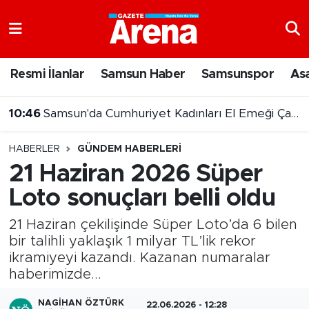
Nöbetçi Eczaneler
Resmi İlanlar
Samsun Haber
Samsunspor
As
Hava Durumu
10:46
Samsun'da Cumhuriyet Kadınları El Emeği Çarşısı sona erdi
Samsun Namaz Vakitleri
HABERLER
GÜNDEM HABERLERI
Trafik Durumu
21 Haziran 2026 Süper
Loto sonuçları belli oldu
Süper Lig Puan Durumu ve Fikstür
21 Haziran çekilişinde Süper Loto’da 6 bilen
Tüm Manşetler
bir talihli yaklaşık 1 milyar TL’lik rekor
ikramiyeyi kazandı. Kazanan numaralar
Son Dakika Haberleri
haberimizde...
Haber Arşivi
NAGIHAN ÖZTÜRK
22.06.2026 - 12:28