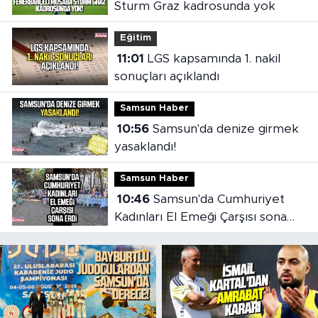
Sturm Graz kadrosunda yok
Eğitim
11:01
LGS kapsamında 1. nakil
sonuçları açıklandı
Samsun Haber
10:56
Samsun'da denize girmek
yasaklandı!
Samsun Haber
10:46
Samsun'da Cumhuriyet
Kadınları El Emeği Çarşısı sona
erdi