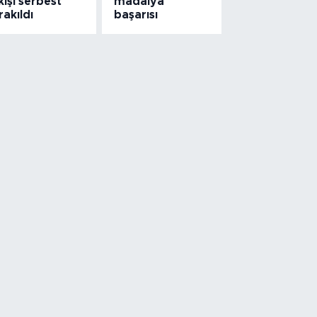
kişi serbest
madalya
rakıldı
başarısı