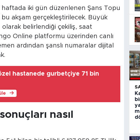
an haftada iki gün düzenlenen Şans Topu
i bu akşam gerçekleştirilecek. Büyük
olarak belirlendiği çekiliş, saat
yango Online platformu üzerinden canlı
emen ardından şanslı numaralar dijital
k.
özel hastanede gurbetçiye 71 bin
S
üle
Ka
bi
y
m
sonuçları nasıl
d