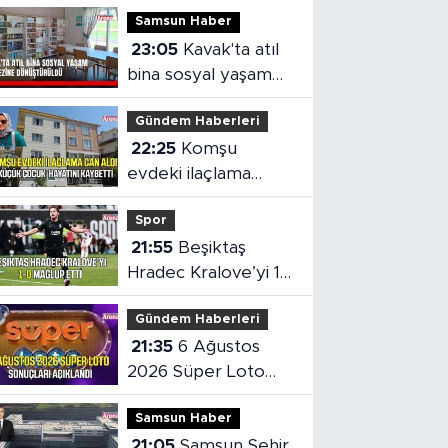
Samsun Haber
23:05
Kavak'ta atıl
bina sosyal yaşam
merkezine
Gündem Haberleri
dönüştürüldü
22:25
Komşu
evdeki ilaçlama
küçük çocuğun
Spor
ölümüne neden oldu
21:55
Beşiktaş
Hradec Kralove’yi 1-
0 mağlup etti
Gündem Haberleri
21:35
6 Ağustos
2026 Süper Loto
sonuçları açıklandı
Samsun Haber
21:05
Samsun Şehir