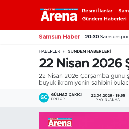
Resmi İlanlar
Sam
Gündem Haberleri
Nöbetçi Eczaneler
Samsun Haber
Hava Durumu
20:30
Samsunspor'
Samsun Namaz Vakitleri
HABERLER
GÜNDEM HABERLERI
22 Nisan 2026 Ş
Trafik Durumu
22 Nisan 2026 Çarşamba günü şan
Süper Lig Puan Durumu ve Fikstür
büyük ikramiyenin sahibini bulaca
Tüm Manşetler
GÜLNAZ ÇAKICI
22.04.2026 - 19:55
EDITÖR
YAYINLANMA
Son Dakika Haberleri
Haber Arşivi