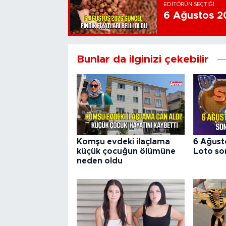
EDITÖRÜN SEÇTIĞI
6 Ağustos 202
Bunlar da ilginizi çekebilir
Komşu evdeki ilaçlama
6 Ağust
küçük çocuğun ölümüne
Loto son
neden oldu