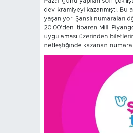
Pazar günü yapılan son çekilişte 
dev ikramiyeyi kazanmıştı. Bu 
yaşanıyor. Şanslı numaraları ö
20.00'den itibaren Milli Piyang
uygulaması üzerinden biletlerin
netleştiğinde kazanan numarala