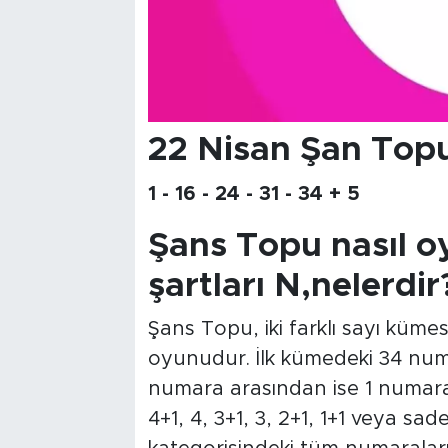
22 Nisan Şan Topu
1 - 16 - 24 - 31 - 34 + 5
Şans Topu nasıl o
şartları N,nelerdir
Şans Topu, iki farklı sayı küm
oyunudur. İlk kümedeki 34 numa
numara arasından ise 1 numara ç
4+1, 4, 3+1, 3, 2+1, 1+1 veya sad