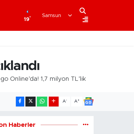
Samsun
°
19
ıklandı
o Online’da! 1,7 milyon TL’lik
-
+
A
A
on Haberler