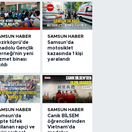
AMSUN HABER
SAMSUN HABER
ezirköprü'de
Samsun'da
nadolu Gençlik
motosiklet
rneği'nin yeni
kazasında 1 kişi
zmet binası
yaralandı
ıldı
AMSUN HABER
SAMSUN HABER
amsun'da
Canik BİLSEM
ipte tüfek
öğrencilerinden
llanan rapçi ve
Vietnam'da