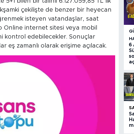
5+1 bilen bir talihli 6.127.059,85 TL’lik
akşamki çekilişte de benzer bir heyecan
ğrenmek isteyen vatandaşlar, saat
o Online internet sitesi veya mobil
G
i kontrol edebilecekler. Sonuçlar
H
6
r eş zamanlı olarak erişime açılacak.
S
so
aç
S
S
Ha
ma