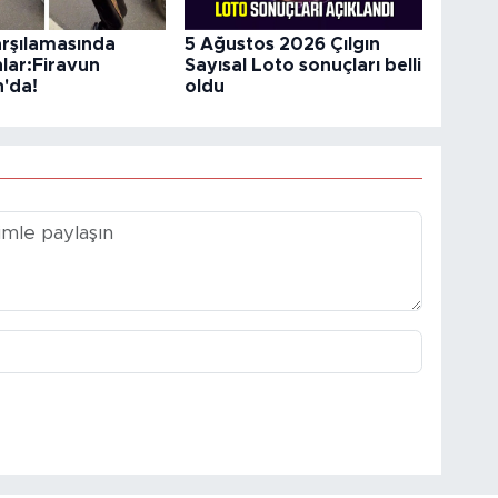
arşılamasında
5 Ağustos 2026 Çılgın
nlar:Firavun
Sayısal Loto sonuçları belli
'da!
oldu