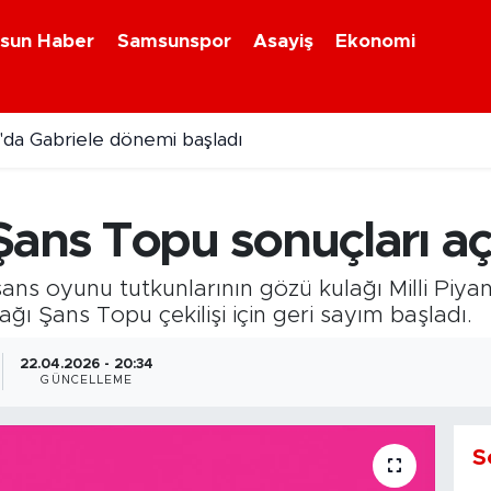
sun Haber
Samsunspor
Asayiş
Ekonomi
da Gabriele dönemi başladı
ans Topu sonuçları aç
s oyunu tutkunlarının gözü kulağı Milli Piyang
ğı Şans Topu çekilişi için geri sayım başladı.
22.04.2026 - 20:34
GÜNCELLEME
S