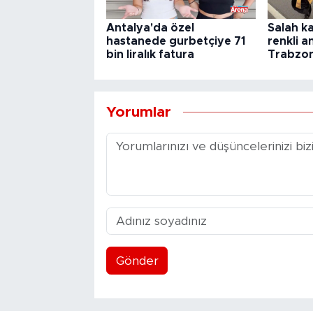
Antalya'da özel
Salah k
hastanede gurbetçiye 71
renkli a
bin liralık fatura
Trabzon
Yorumlar
Gönder