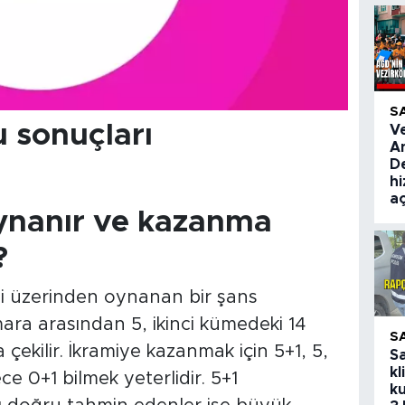
S
 sonuçları
V
A
De
hi
aç
ynanır ve kazanma
?
esi üzerinden oynanan bir şans
ra arasından 5, ikinci kümedeki 14
S
ekilir. İkramiye kazanmak için 5+1, 5,
S
kl
ece 0+1 bilmek yeterlidir. 5+1
ku