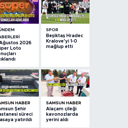
ÜNDEM
SPOR
Beşiktaş Hradec
ABERLERI
Kralove’yi 1-0
 Ağustos 2026
mağlup etti
üper Loto
nuçları
ıklandı
AMSUN HABER
SAMSUN HABER
amsun Şehir
Alaçam çileği
stanesi süreci
kavonozlarda
saya yatırıldı
yerini aldı