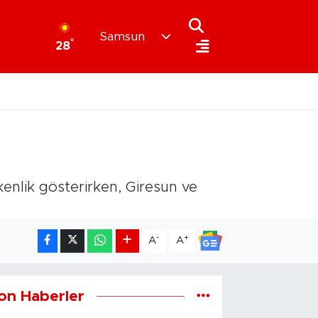
Samsun
°
28
şkenlik gösterirken, Giresun ve
-
+
A
A
on Haberler