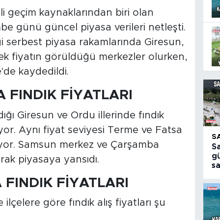
i geçim kaynaklarından biri olan
e günü güncel piyasa verileri netleşti.
iği serbest piyasa rakamlarında Giresun,
k fiyatın görüldüğü merkezler olurken,
'de kaydedildi.
 FINDIK FİYATLARI
ığı Giresun ve Ordu illerinde fındık
yor. Aynı fiyat seviyesi Terme ve Fatsa
S
oruyor. Samsun merkez ve Çarşamba
S
gü
arak piyasaya yansıdı.
s
A FINDIK FİYATLARI
 ilçelere göre fındık alış fiyatları şu