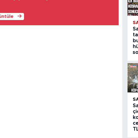
rüntüle
S
S
ta
b
h
s
S
S
çi
k
ce
T