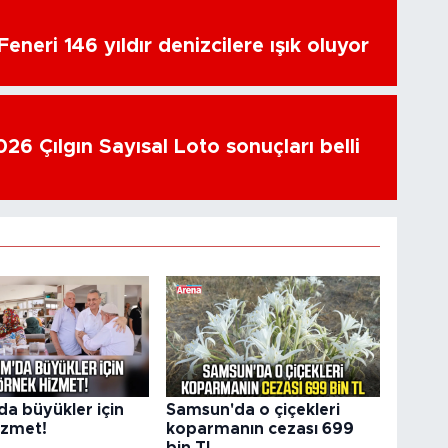
eneri 146 yıldır denizcilere ışık oluyor
26 Çılgın Sayısal Loto sonuçları belli
da büyükler için
Samsun'da o çiçekleri
izmet!
koparmanın cezası 699
bin TL