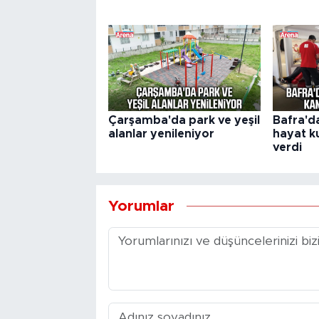
Çarşamba'da park ve yeşil
Bafra'd
alanlar yenileniyor
hayat k
verdi
Yorumlar