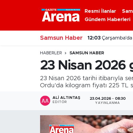
Resmi İlanlar
Sam
Gündem Haberleri
Nöbetçi Eczaneler
Samsun Haber
Hava Durumu
12:03
Çarşamba'da p
Samsun Namaz Vakitleri
HABERLER
SAMSUN HABER
23 Nisan 2026 gü
Trafik Durumu
23 Nisan 2026 tarihi itibarıyla se
Süper Lig Puan Durumu ve Fikstür
Ordu'da kilogram fiyatı 225 TL s
Tüm Manşetler
ALI ALTINTAŞ
23.04.2026 - 08:30
EDITÖR
YAYINLANMA
Son Dakika Haberleri
Haber Arşivi