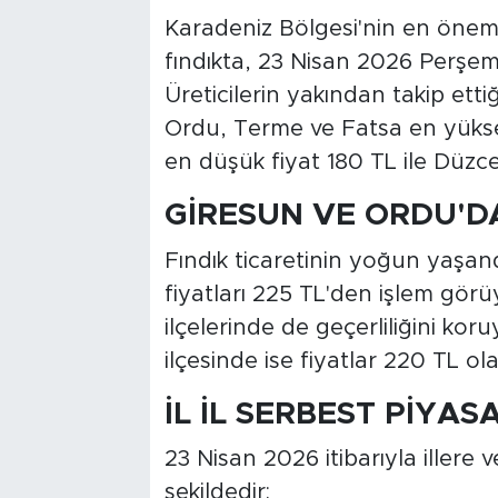
Karadeniz Bölgesi'nin en öneml
fındıkta, 23 Nisan 2026 Perşemb
Üreticilerin yakından takip ett
Ordu, Terme ve Fatsa en yükse
en düşük fiyat 180 TL ile Düzce
GİRESUN VE ORDU'DA
Fındık ticaretinin yoğun yaşand
fiyatları 225 TL'den işlem görü
ilçelerinde de geçerliliğini k
ilçesinde ise fiyatlar 220 TL ol
İL İL SERBEST PİYAS
23 Nisan 2026 itibarıyla illere ve
şekildedir: