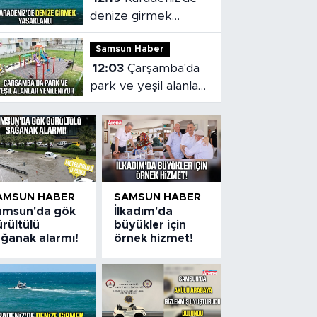
denize girmek
yasaklandı
Samsun Haber
12:03
Çarşamba'da
park ve yeşil alanlar
yenileniyor
AMSUN HABER
SAMSUN HABER
amsun'da gök
İlkadım'da
rültülü
büyükler için
ağanak alarmı!
örnek hizmet!