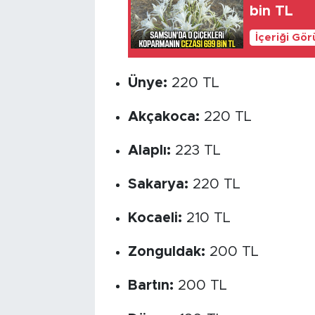
bin TL
İçeriği Gö
Ünye:
220 TL
Akçakoca:
220 TL
Alaplı:
223 TL
Sakarya:
220 TL
Kocaeli:
210 TL
Zonguldak:
200 TL
Bartın:
200 TL