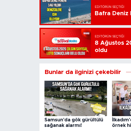
EDITÖRÜN SEÇTIĞI
Bafra Deniz F
EDITÖRÜN SEÇTIĞI
8 Ağustos 20
oldu
Bunlar da ilginizi çekebilir
Samsun'da gök gürültülü
İlkadım'
sağanak alarmı!
örnek h