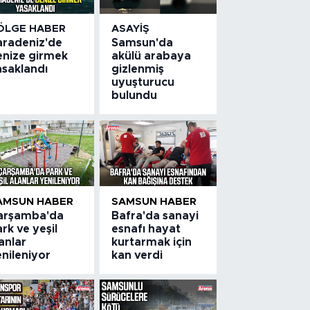
ÖLGE HABER
ASAYIŞ
aradeniz'de
Samsun'da
enize girmek
akülü arabaya
asaklandı
gizlenmiş
uyuşturucu
bulundu
AMSUN HABER
SAMSUN HABER
arşamba'da
Bafra'da sanayi
rk ve yeşil
esnafı hayat
anlar
kurtarmak için
nileniyor
kan verdi