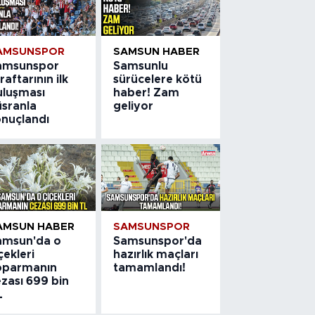
AMSUNSPOR
SAMSUN HABER
amsunspor
Samsunlu
raftarının ilk
sürücelere kötü
uluşması
haber! Zam
üsranla
geliyor
onuçlandı
AMSUN HABER
SAMSUNSPOR
amsun'da o
Samsunspor'da
çekleri
hazırlık maçları
oparmanın
tamamlandı!
zası 699 bin
L