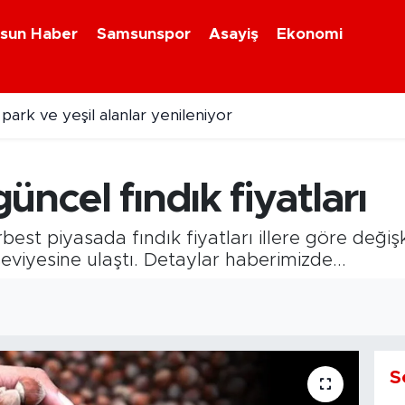
sun Haber
Samsunspor
Asayiş
Ekonomi
ark ve yeşil alanlar yenileniyor
ncel fındık fiyatları
rbest piyasada fındık fiyatları illere göre deği
eviyesine ulaştı. Detaylar haberimizde...
S