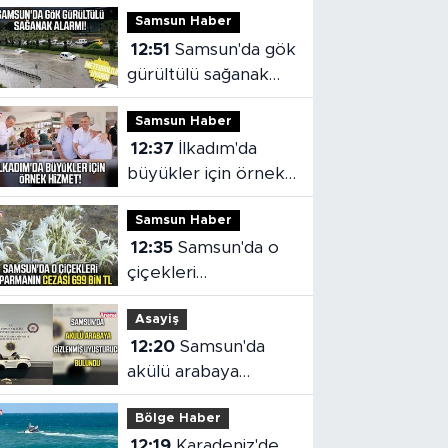
Samsun Haber
12:51
Samsun'da gök
gürültülü sağanak
alarmı!
Samsun Haber
12:37
İlkadım'da
büyükler için örnek
hizmet!
Samsun Haber
12:35
Samsun'da o
çiçekleri
koparmanın cezası
Asayiş
699 bin TL
12:20
Samsun'da
akülü arabaya
gizlenmiş
Bölge Haber
uyuşturucu bulundu
12:19
Karadeniz'de