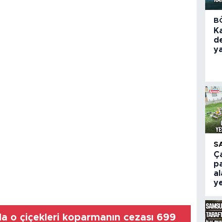
B
K
d
y
S
Ç
pa
al
ye
a o çiçekleri koparmanın cezası 699