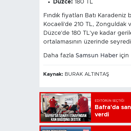
Düzce:
180 TL
Fındık fiyatları Batı Karadeni
Kocaeli'de 210 TL, Zonguldak ve
Düzce'de 180 TL'ye kadar geriled
ortalamasının üzerinde seyredi
Daha fazla
Samsun Haber
için 
Kaynak:
BURAK ALTINTAŞ
EDITÖRÜN SEÇTIĞI
Bafra'da san
verdi