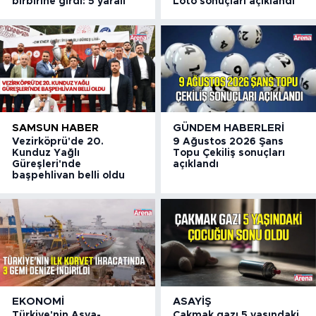
birbirine girdi: 5 yaralı
Loto sonuçları açıklandı
SAMSUN HABER
GÜNDEM HABERLERI
Vezirköprü'de 20.
9 Ağustos 2026 Şans
Kunduz Yağlı
Topu Çekiliş sonuçları
Güreşleri'nde
açıklandı
başpehlivan belli oldu
EKONOMI
ASAYIŞ
Türkiye'nin Asya-
Çakmak gazı 5 yaşındaki