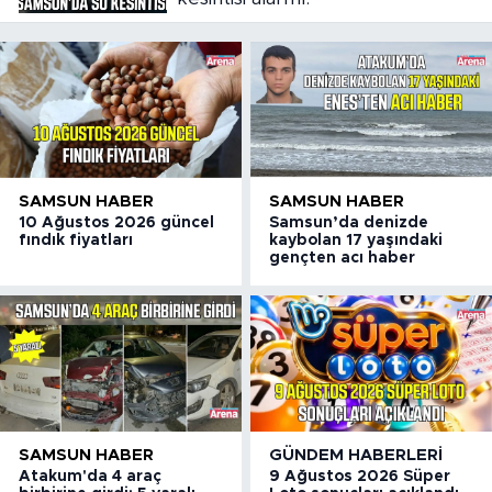
SAMSUN HABER
SAMSUN HABER
10 Ağustos 2026 güncel
Samsun’da denizde
fındık fiyatları
kaybolan 17 yaşındaki
gençten acı haber
SAMSUN HABER
GÜNDEM HABERLERI
Atakum'da 4 araç
9 Ağustos 2026 Süper