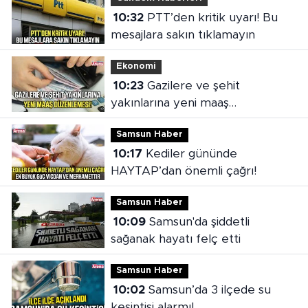
10:32
PTT’den kritik uyarı! Bu
mesajlara sakın tıklamayın
Ekonomi
10:23
Gazilere ve şehit
yakınlarına yeni maaş
düzenlemesi
Samsun Haber
10:17
Kediler gününde
HAYTAP’dan önemli çağrı!
Samsun Haber
10:09
Samsun'da şiddetli
sağanak hayatı felç etti
Samsun Haber
10:02
Samsun’da 3 ilçede su
kesintisi alarmı!