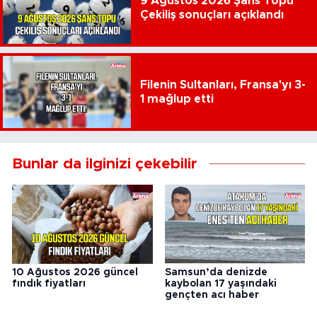
9 Ağustos 2026 Şans Topu
Çekiliş sonuçları açıklandı
Filenin Sultanları, Fransa'yı 3-
1 mağlup etti
Bunlar da ilginizi çekebilir
10 Ağustos 2026 güncel
Samsun’da denizde
fındık fiyatları
kaybolan 17 yaşındaki
gençten acı haber