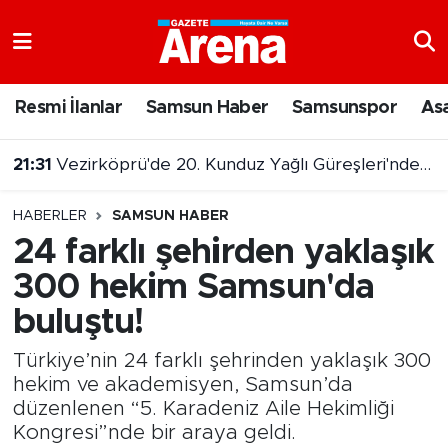
Nöbetçi Eczaneler
Resmi İlanlar
Samsun Haber
Samsunspor
As
Hava Durumu
20:59
9 Ağustos 2026 Şans Topu Çekiliş sonuçları açıklandı
Samsun Namaz Vakitleri
HABERLER
SAMSUN HABER
Trafik Durumu
24 farklı şehirden yaklaşık
300 hekim Samsun'da
Süper Lig Puan Durumu ve Fikstür
buluştu!
Tüm Manşetler
Türkiye’nin 24 farklı şehrinden yaklaşık 300
Son Dakika Haberleri
hekim ve akademisyen, Samsun’da
düzenlenen “5. Karadeniz Aile Hekimliği
Kongresi”nde bir araya geldi.
Haber Arşivi