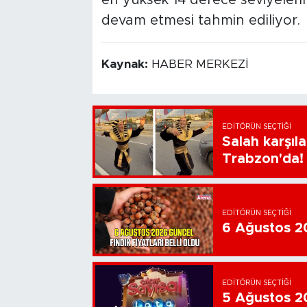
devam etmesi tahmin ediliyor.
Kaynak:
HABER MERKEZİ
EDITÖRÜN SEÇTIĞI
Salah karşıl
Trabzon'da!
EDITÖRÜN SEÇTIĞI
6 Ağustos 202
EDITÖRÜN SEÇTIĞI
5 Ağustos 20