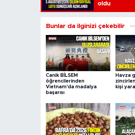
oldu
Bunlar da ilginizi çekebilir
Canik BİLSEM
Havza g
öğrencilerinden
zincirle
Vietnam'da madalya
kişi yar
başarısı