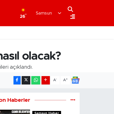
Samsun
°
26
asıl olacak?
eri açıklandı.
-
+
A
A
on Haberler
Samsun Haber