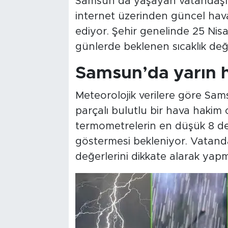
Samsun’da yaşayan vatandaşlar
internet üzerinden güncel hav
ediyor. Şehir genelinde 25 Ni
günlerde beklenen sıcaklık değer
Samsun’da yarın h
Meteorolojik verilere göre Sa
parçalı bulutlu bir hava hakim
termometrelerin en düşük 8 der
göstermesi bekleniyor. Vatandaş
değerlerini dikkate alarak yapma