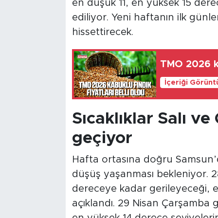
en düşük 11, en yüksek 15 dere
ediliyor. Yeni haftanın ilk günl
hissettirecek.
TMO 2026 kab
İçeriği Görünt
Sıcaklıklar Salı 
geçiyor
Hafta ortasına doğru Samsun’da 
düşüş yaşanması bekleniyor. 28
dereceye kadar gerileyeceği, en
açıklandı. 29 Nisan Çarşamba 
en yüksek 14 derece seviyeleri