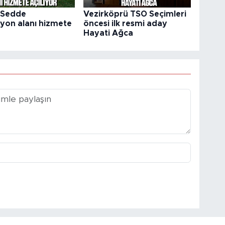
 Sedde
Vezirköprü TSO Seçimleri
yon alanı hizmete
öncesi ilk resmi aday
Hayati Ağca