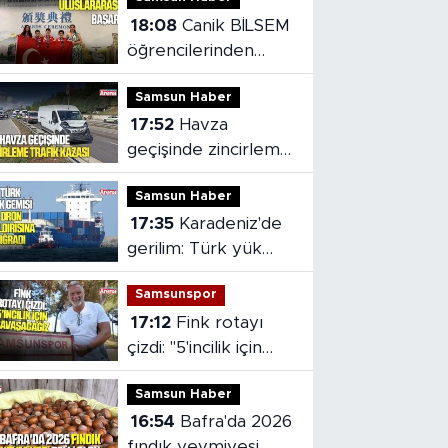
18:08
Canik BİLSEM
öğrencilerinden
Vietnam'da madalya
Samsun Haber
başarısı
17:52
Havza
geçişinde zincirleme
trafik kazası: 2 kişi
Samsun Haber
yaralandı
17:35
Karadeniz'de
gerilim: Türk yük
gemisi dron
Samsunspor
saldırısına uğradı
17:12
Fink rotayı
çizdi: "5'incilik için
savaşacağız
Samsun Haber
16:54
Bafra'da 2026
fındık yevmiyesi