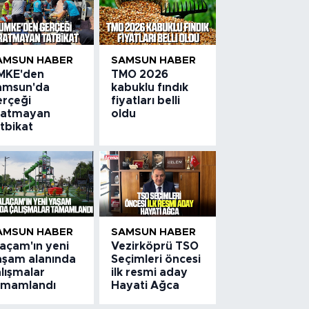
AMSUN HABER
SAMSUN HABER
MKE'den
TMO 2026
amsun'da
kabuklu fındık
erçeği
fiyatları belli
ratmayan
oldu
tbikat
AMSUN HABER
SAMSUN HABER
laçam'ın yeni
Vezirköprü TSO
aşam alanında
Seçimleri öncesi
lışmalar
ilk resmi aday
amamlandı
Hayati Ağca