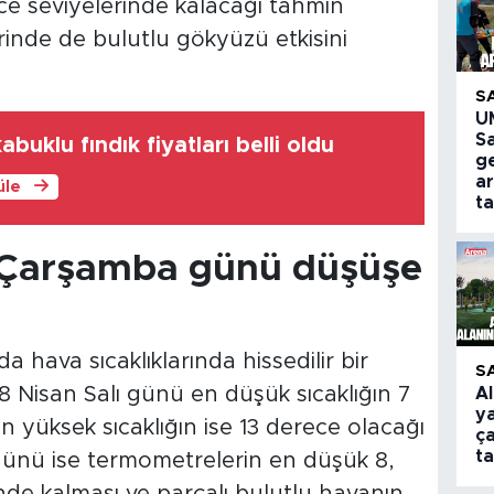
ce seviyelerinde kalacağı tahmin
erinde de bulutlu gökyüzü etkisini
S
U
S
uklu fındık fiyatları belli oldu
g
a
üle
ta
ve Çarşamba günü düşüşe
hava sıcaklıklarında hissedilir bir
S
 Nisan Salı günü en düşük sıcaklığın 7
A
y
 yüksek sıcaklığın ise 13 derece olacağı
ça
t
günü ise termometrelerin en düşük 8,
nde kalması ve parçalı bulutlu havanın