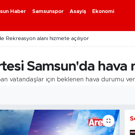
sun Haber
Samsunspor
Asayiş
Ekonomi
e Rekreasyon alanı hizmete açılıyor
tesi Samsun'da hava n
n vatandaşlar için beklenen hava durumu veril
S