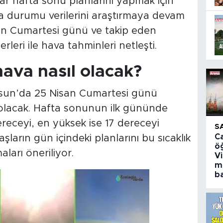
 hafta sonu planlarını yapmak için
a durumu verilerini araştırmaya devam
san Cumartesi günü ve takip eden
leri ile hava tahminleri netleşti.
ava nasıl olacak?
msun’da 25 Nisan Cumartesi günü
 olacak. Hafta sonunun ilk gününde
eceyi, en yüksek ise 17 dereceyi
S
C
ların gün içindeki planlarını bu sıcaklık
ö
ları öneriliyor.
V
m
ba