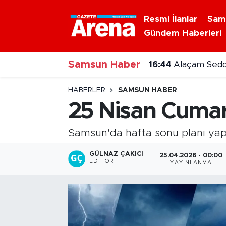
Resmi İlanlar
Sam
Gündem Haberleri
Nöbetçi Eczaneler
Samsun Haber
Hava Durumu
16:44
Alaçam Sedd
Samsun Namaz Vakitleri
HABERLER
SAMSUN HABER
25 Nisan Cumar
Trafik Durumu
Samsun'da hafta sonu planı yapa
Süper Lig Puan Durumu ve Fikstür
GÜLNAZ ÇAKICI
25.04.2026 - 00:00
EDITÖR
YAYINLANMA
Tüm Manşetler
Son Dakika Haberleri
Haber Arşivi