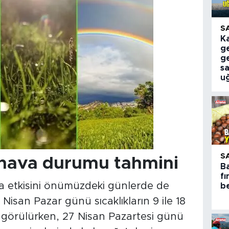
S
K
ge
g
sa
u
S
hava durumu tahmini
B
fı
a etkisini önümüzdeki günlerde de
be
san Pazar günü sıcaklıkların 9 ile 18
görülürken, 27 Nisan Pazartesi günü