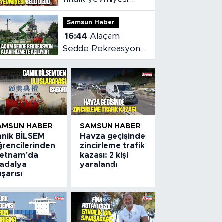
belli oldu
Samsun Haber
16:44
Alaçam
Sedde Rekreasyon
alanı hizmete
açılıyor
AMSUN HABER
SAMSUN HABER
anik BİLSEM
Havza geçişinde
ğrencilerinden
zincirleme trafik
ietnam'da
kazası: 2 kişi
adalya
yaralandı
şarısı