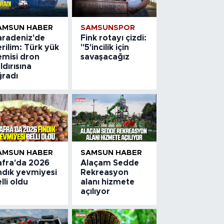
AMSUN HABER
SAMSUNSPOR
aradeniz'de
Fink rotayı çizdi:
rilim: Türk yük
"5'incilik için
emisi dron
savaşacağız
ldırısına
ğradı
AMSUN HABER
SAMSUN HABER
afra'da 2026
Alaçam Sedde
ndık yevmiyesi
Rekreasyon
lli oldu
alanı hizmete
açılıyor