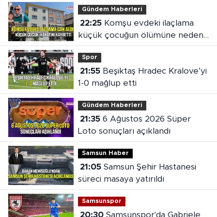
Gündem Haberleri
22:25
Komşu evdeki ilaçlama
küçük çocuğun ölümüne neden
oldu
Spor
21:55
Beşiktaş Hradec Kralove’yi
1-0 mağlup etti
Gündem Haberleri
21:35
6 Ağustos 2026 Süper
Loto sonuçları açıklandı
Samsun Haber
21:05
Samsun Şehir Hastanesi
süreci masaya yatırıldı
Samsunspor
20:30
Samsunspor'da Gabriele