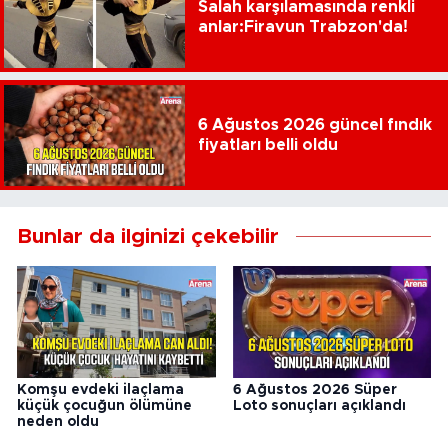
Salah karşılamasında renkli
anlar:Firavun Trabzon'da!
6 Ağustos 2026 güncel fındık
fiyatları belli oldu
Bunlar da ilginizi çekebilir
Komşu evdeki ilaçlama
6 Ağustos 2026 Süper
küçük çocuğun ölümüne
Loto sonuçları açıklandı
neden oldu