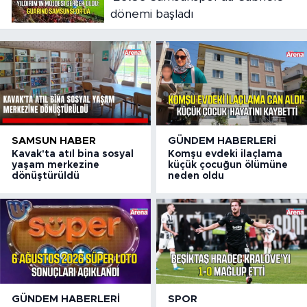
dönemi başladı
SAMSUN HABER
GÜNDEM HABERLERI
Kavak'ta atıl bina sosyal
Komşu evdeki ilaçlama
yaşam merkezine
küçük çocuğun ölümüne
dönüştürüldü
neden oldu
GÜNDEM HABERLERI
SPOR