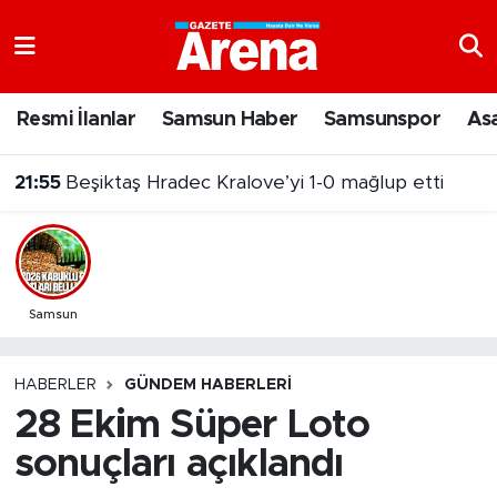
Nöbetçi Eczaneler
Resmi İlanlar
Samsun Haber
Samsunspor
As
Hava Durumu
21:55
Beşiktaş Hradec Kralove’yi 1-0 mağlup etti
Samsun Namaz Vakitleri
Trafik Durumu
Süper Lig Puan Durumu ve Fikstür
Samsun
Tüm Manşetler
HABERLER
GÜNDEM HABERLERI
28 Ekim Süper Loto
Son Dakika Haberleri
sonuçları açıklandı
Haber Arşivi