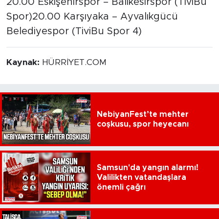
20.00 Eskişehirspor – Balıkesirspor (TiviBu
Spor)20.00 Karşıyaka – Ayvalıkgücü
Belediyespor (TiviBu Spor 4)
Kaynak:
HÜRRİYET.COM
NebiyanFest’te mehter
coşkusu, spor heyecanı
Samsun'da yangın alarmı!
Valilikten vatandaşlara
önemli çağrı