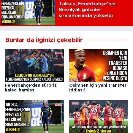
Talisca, Fenerbahçe’nin
Brezilyalı golcüler
sıralamasında yükseldi
Bunlar da ilginizi çekebilir
Fenerbahçe'den sürpriz
Osimhen için yeni transfer
kaleci hamlesi
iddiası!