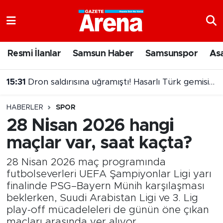
Nöbetçi Eczaneler
Resmi İlanlar
Samsun Haber
Samsunspor
As
Hava Durumu
15:31
Dron saldırısına uğramıştı! Hasarlı Türk gemisi Samsun'a getirildi
Samsun Namaz Vakitleri
15:14
Fenerbahçe'den sürpriz kaleci hamlesi
HABERLER
SPOR
Trafik Durumu
28 Nisan 2026 hangi
maçlar var, saat kaçta?
Süper Lig Puan Durumu ve Fikstür
28 Nisan 2026 maç programında
Tüm Manşetler
futbolseverleri UEFA Şampiyonlar Ligi yarı
finalinde PSG–Bayern Münih karşılaşması
Son Dakika Haberleri
beklerken, Suudi Arabistan Ligi ve 3. Lig
play-off mücadeleleri de günün öne çıkan
Haber Arşivi
maçları arasında yer alıyor.