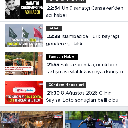
Gündem Haberleri
22:54
Ünlü sanatçı Cansever’den
acı haber
Genel
22:38
İslambad'da Türk bayrağı
göndere çekildi
Samsun Haber
21:55
Salıpazarı’nda çocukların
tartışması silahlı kavgaya dönüştü
Gündem Haberleri
21:30
8 Ağustos 2026 Çılgın
Sayısal Loto sonuçları belli oldu