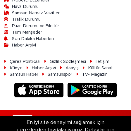
Nöbetçi Eczaneler
Hava Durumu
Samsun Namaz Vakitleri
Trafik Durumu
Puan Durumu ve Fikstür
Tüm Manşetler
Son Dakika Haberleri
Haber Arşivi
Çerez Politikası
Gizlilik Sözleşmesi
İletişim
Künye
Haber Arşivi
Asayiş
Kültür-Sanat
Samsun Haber
Samsunspor
TV- Magazin
RSS
Copyright © 2026. Her hakkı saklıdır.
En iyi site deneyimi sağlamak için
çerezlerden faydalanıyoruz. Detaylar için