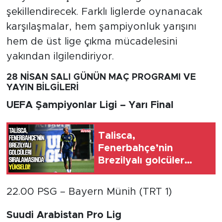
şekillendirecek. Farklı liglerde oynanacak
karşılaşmalar, hem şampiyonluk yarışını
hem de üst lige çıkma mücadelesini
yakından ilgilendiriyor.
28 NİSAN SALI GÜNÜN MAÇ PROGRAMI VE
YAYIN BİLGİLERİ
UEFA Şampiyonlar Ligi – Yarı Final
Talisca,
Fenerbahçe’nin
Brezilyalı golcüler
sıralamasında yükseldi
22.00 PSG – Bayern Münih (TRT 1)
Suudi Arabistan Pro Lig