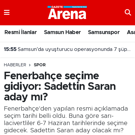
Nöbetçi Eczaneler
Resmi İlanlar
Samsun Haber
Samsunspor
As
Hava Durumu
15:32
NebiyanFest’te mehter coşkusu, spor heyecanı
Samsun Namaz Vakitleri
HABERLER
SPOR
Trafik Durumu
Fenerbahçe seçime
gidiyor: Sadettin Saran
Süper Lig Puan Durumu ve Fikstür
aday mı?
Tüm Manşetler
Fenerbahçe'den yapılan resmi açıklamada
Son Dakika Haberleri
seçim tarihi belli oldu. Buna göre sarı-
lacivertliler 6-7 Haziran tarihlerinde seçime
gidecek. Sadettin Saran aday olacak mı?
Haber Arşivi