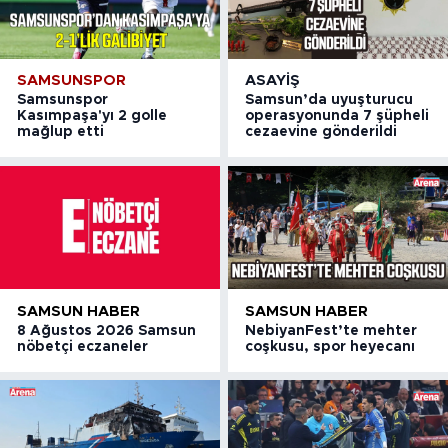
SAMSUNSPOR
ASAYIŞ
Samsunspor
Samsun’da uyuşturucu
Kasımpaşa'yı 2 golle
operasyonunda 7 şüpheli
mağlup etti
cezaevine gönderildi
SAMSUN HABER
SAMSUN HABER
8 Ağustos 2026 Samsun
NebiyanFest’te mehter
nöbetçi eczaneler
coşkusu, spor heyecanı