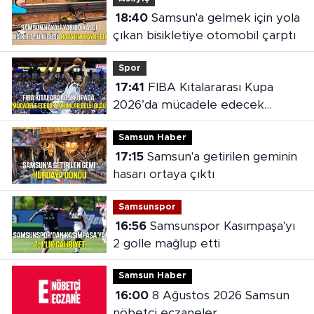
18:40
Samsun'a gelmek için yola
çıkan bisikletiye otomobil çarptı
Spor
17:41
FIBA Kıtalararası Kupa
2026’da mücadele edecek
takımlar belli oldu
Samsun Haber
17:15
Samsun'a getirilen geminin
hasarı ortaya çıktı
Samsunspor
16:56
Samsunspor Kasımpaşa'yı
2 golle mağlup etti
Samsun Haber
16:00
8 Ağustos 2026 Samsun
nöbetçi eczaneler