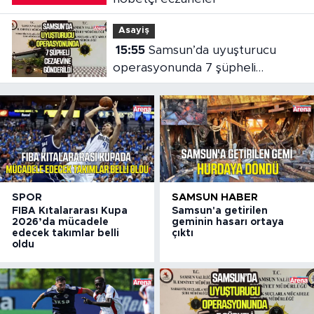
Asayiş
15:55
Samsun’da uyuşturucu
operasyonunda 7 şüpheli
cezaevine gönderildi
SPOR
SAMSUN HABER
FIBA Kıtalararası Kupa
Samsun'a getirilen
2026’da mücadele
geminin hasarı ortaya
edecek takımlar belli
çıktı
oldu