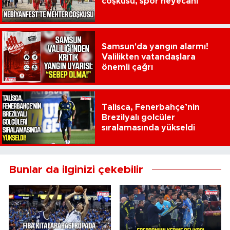
coşkusu, spor heyecanı
Samsun'da yangın alarmı!
Valilikten vatandaşlara
önemli çağrı
Talisca, Fenerbahçe’nin
Brezilyalı golcüler
sıralamasında yükseldi
Bunlar da ilginizi çekebilir