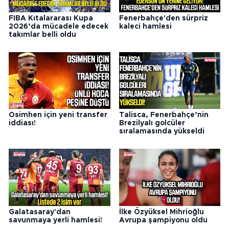
FIBA Kıtalararası Kupa
Fenerbahçe'den sürpriz
2026’da mücadele edecek
kaleci hamlesi
takımlar belli oldu
Osimhen için yeni transfer
Talisca, Fenerbahçe’nin
iddiası!
Brezilyalı golcüler
sıralamasında yükseldi
Galatasaray'dan
İlke Özyüksel Mihrioğlu
savunmaya yerli hamlesi!
Avrupa şampiyonu oldu