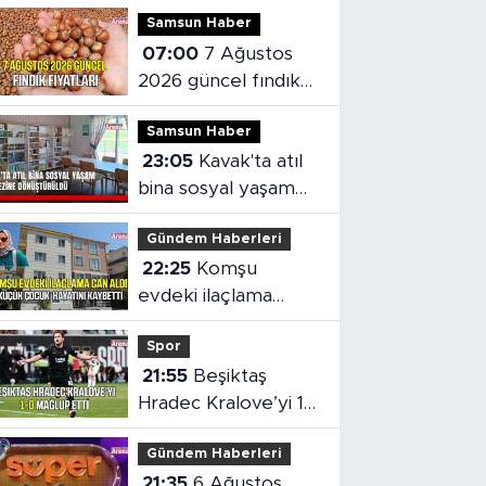
Samsun Haber
07:00
7 Ağustos
2026 güncel fındık
fiyatları
Samsun Haber
23:05
Kavak'ta atıl
bina sosyal yaşam
merkezine
Gündem Haberleri
dönüştürüldü
22:25
Komşu
evdeki ilaçlama
küçük çocuğun
Spor
ölümüne neden oldu
21:55
Beşiktaş
Hradec Kralove’yi 1-
0 mağlup etti
Gündem Haberleri
21:35
6 Ağustos