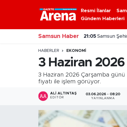
Resmi İlanlar
Sam
Gündem Haberleri
Nöbetçi Eczaneler
21:05
Samsun Şehir
Samsun Haber
Hava Durumu
20:30
Samsunspor'
Samsun Namaz Vakitleri
HABERLER
EKONOMI
3 Haziran 2026 
Trafik Durumu
3 Haziran 2026 Çarşamba günü se
Süper Lig Puan Durumu ve Fikstür
fiyatı ile işlem görüyor.
Tüm Manşetler
ALI ALTINTAŞ
03.06.2026 - 08:20
EDITÖR
YAYINLANMA
Son Dakika Haberleri
Haber Arşivi