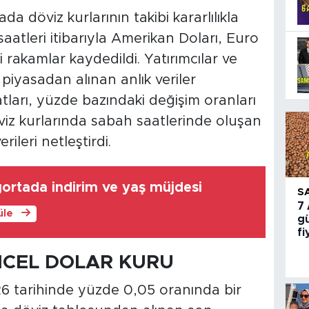
a döviz kurlarının takibi kararlılıkla
aatleri itibarıyla Amerikan Doları, Euro
ni rakamlar kaydedildi. Yatırımcılar ve
 piyasadan alınan anlık veriler
atları, yüzde bazındaki değişim oranları
Döviz kurlarında sabah saatlerinde oluşan
ileri netleştirdi.
gortada indirim ve yaş müjdesi
S
7
üle
gü
fi
NCEL DOLAR KURU
6 tarihinde yüzde 0,05 oranında bir