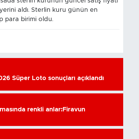
sada sterlin kurunun güncel satış fiyatı
yerini aldı. Sterlin kuru günün en
 para birimi oldu.
26 Süper Loto sonuçları açıklandı
amasında renkli anlar:Firavun