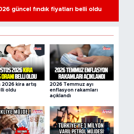
6 güncel fındık fiyatları belli oldu
 2026 kira artış
2026 Temmuz ayı
lli oldu
enflasyon rakamları
açıklandı