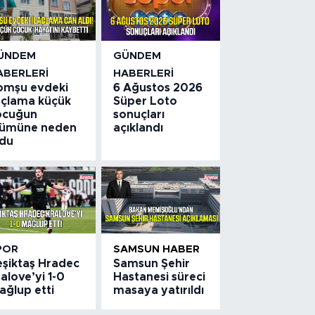
ÜNDEM
GÜNDEM
ABERLERI
HABERLERI
omşu evdeki
6 Ağustos 2026
laçlama küçük
Süper Loto
ocuğun
sonuçları
lümüne neden
açıklandı
ldu
POR
SAMSUN HABER
eşiktaş Hradec
Samsun Şehir
alove’yi 1-0
Hastanesi süreci
ağlup etti
masaya yatırıldı