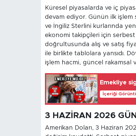
Küresel piyasalarda ve iç piyasad
devam ediyor. Günün ilk işlem s
ve İngiliz Sterlini kurlarında ye
ekonomi takipçileri için serbest
doğrultusunda alış ve satış fiy
ile birlikte tablolara yansıdı. 
işlem hacmi, güncel rakamsal ver
Emekliye si
İçeriği Görünt
3 HAZİRAN 2026 GÜ
Amerikan Doları, 3 Haziran 202