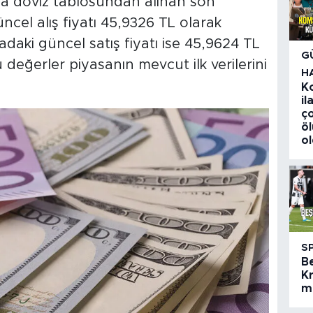
sa döviz tablosundan alınan son
ncel alış fiyatı 45,9326 TL olarak
adaki güncel satış fiyatı ise 45,9624 TL
G
değerler piyasanın mevcut ilk verilerini
H
K
i
ç
ö
o
S
B
Kr
m