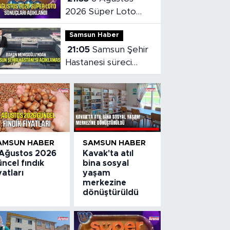
2026 Süper Loto
sonuçları açıklandı
Samsun Haber
21:05
Samsun Şehir
Hastanesi süreci
masaya yatırıldı
AMSUN HABER
SAMSUN HABER
 Ağustos 2026
Kavak'ta atıl
ncel fındık
bina sosyal
yatları
yaşam
merkezine
dönüştürüldü