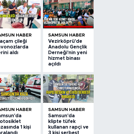
AMSUN HABER
SAMSUN HABER
açam çileği
Vezirköprü'de
avonozlarda
Anadolu Gençlik
rini aldı
Derneği'nin yeni
hizmet binası
açıldı
AMSUN HABER
SAMSUN HABER
amsun'da
Samsun'da
otosiklet
klipte tüfek
zasında 1 kişi
kullanan rapçi ve
aralandı
3 kişi serbest