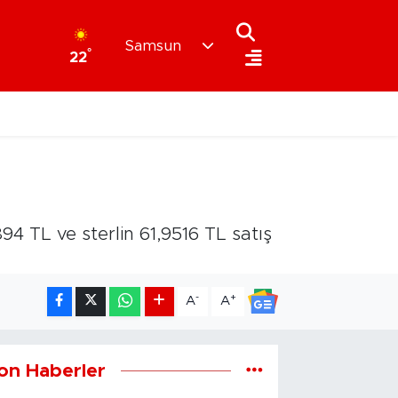
Samsun
°
22
 TL ve sterlin 61,9516 TL satış
-
+
A
A
on Haberler