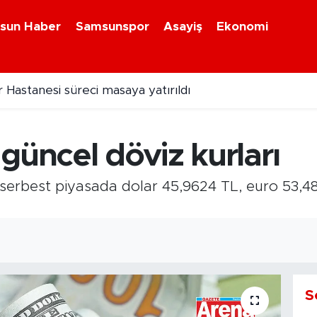
sun Haber
Samsunspor
Asayiş
Ekonomi
 Hastanesi süreci masaya yatırıldı
da Gabriele dönemi başladı
güncel döviz kurları
rbest piyasada dolar 45,9624 TL, euro 53,4894
S