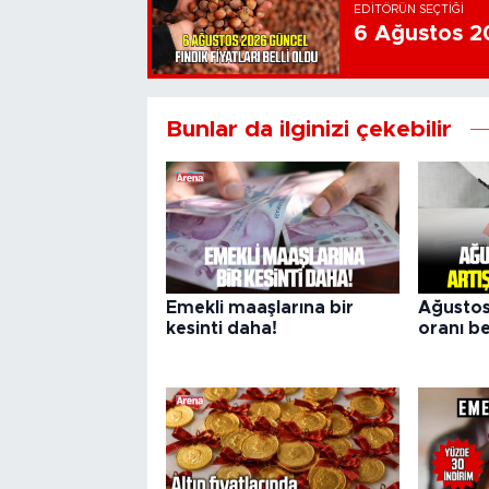
EDITÖRÜN SEÇTIĞI
6 Ağustos 202
Bunlar da ilginizi çekebilir
Emekli maaşlarına bir
Ağustos
kesinti daha!
oranı be