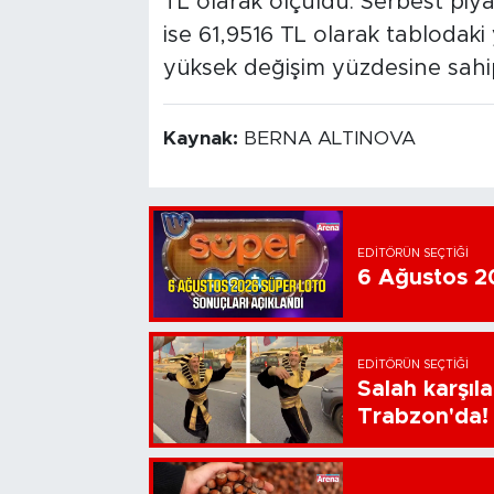
TL olarak ölçüldü. Serbest piya
ise 61,9516 TL olarak tablodaki 
yüksek değişim yüzdesine sahip
Kaynak:
BERNA ALTINOVA
EDITÖRÜN SEÇTIĞI
6 Ağustos 20
EDITÖRÜN SEÇTIĞI
Salah karşıl
Trabzon'da!