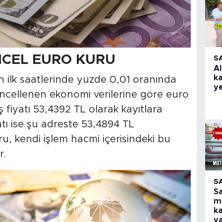
NCEL EURO KURU
S
Al
k
 ilk saatlerinde yüzde 0,01 oranında
ye
Güncellenen ekonomi verilerine göre euro
 fiyatı 53,4392 TL olarak kayıtlara
atı ise şu adreste 53,4894 TL
ru, kendi işlem hacmi içerisindeki bu
r.
S
S
m
ka
y