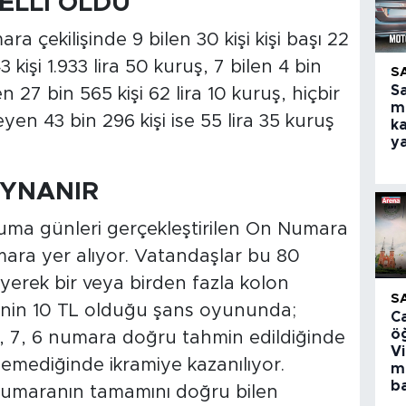
BELLİ OLDU
 çekilişinde 9 bilen 30 kişi kişi başı 22
3 kişi 1.933 lira 50 kuruş, 7 bilen 4 bin
S
S
en 27 bin 565 kişi 62 lira 10 kuruş, hiçbir
m
 43 bin 296 kişi ise 55 lira 35 kuruş
ka
y
OYNANIR
cuma günleri gerçekleştirilen On Numara
ra yer alıyor. Vatandaşlar bu 80
yerek bir veya birden fazla kolon
S
tinin 10 TL olduğu şans oyununda;
C
ö
, 7, 6 numara doğru tahmin edildiğinde
V
emediğinde ikramiye kazanılıyor.
m
ba
 numaranın tamamını doğru bilen