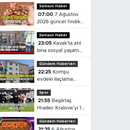
Samsun Haber
07:00
7 Ağustos
2026 güncel fındık
fiyatları
Samsun Haber
23:05
Kavak'ta atıl
bina sosyal yaşam
merkezine
Gündem Haberleri
dönüştürüldü
22:25
Komşu
evdeki ilaçlama
küçük çocuğun
Spor
ölümüne neden oldu
21:55
Beşiktaş
Hradec Kralove’yi 1-
0 mağlup etti
Gündem Haberleri
21:35
6 Ağustos