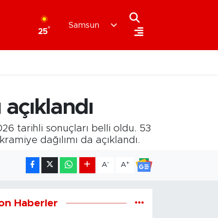
Samsun
°
25
açıklandı
 tarihli sonuçları belli oldu. 53
kramiye dağılımı da açıklandı.
-
+
A
A
on Haberler