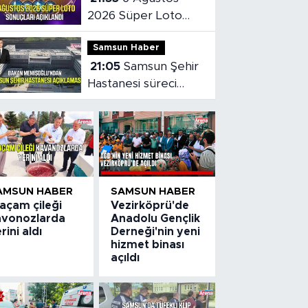
2026 Süper Loto
sonuçları açıklandı
Samsun Haber
21:05
Samsun Şehir
Hastanesi süreci
masaya yatırıldı
AMSUN HABER
SAMSUN HABER
açam çileği
Vezirköprü'de
avonozlarda
Anadolu Gençlik
rini aldı
Derneği'nin yeni
hizmet binası
açıldı