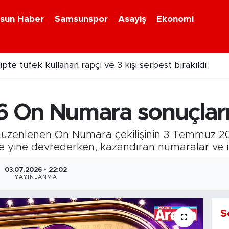
sun Haber
Samsunspor
Asayiş
Ekonomi
pte tüfek kullanan rapçi ve 3 kişi serbest bırakıldı
On Numara sonuçları 
düzenlenen On Numara çekilişinin 3 Temmuz 2026
ye yine devrederken, kazandıran numaralar ve i
03.07.2026 - 22:02
YAYINLANMA
S