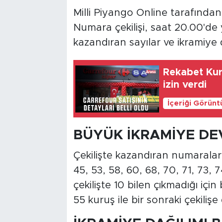
Milli Piyango Online tarafında
Numara çekilişi, saat 20.00'de y
kazandıran sayılar ve ikramiye 
Rekabet Kur
izin verdi
İçeriği Görünt
BÜYÜK İKRAMİYE DE
Çekilişte kazandıran numaralar 5,
45, 53, 58, 60, 68, 70, 71, 73, 
çekilişte 10 bilen çıkmadığı içi
55 kuruş ile bir sonraki çekilişe 