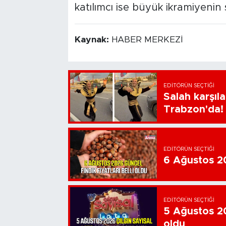
katılımcı ise büyük ikramiyenin 
Kaynak:
HABER MERKEZİ
EDITÖRÜN SEÇTIĞI
Salah karşıl
Trabzon'da!
EDITÖRÜN SEÇTIĞI
6 Ağustos 202
EDITÖRÜN SEÇTIĞI
5 Ağustos 20
oldu