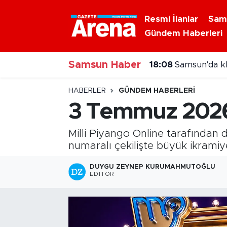
Resmi İlanlar
Sam
Gündem Haberleri
Nöbetçi Eczaneler
Samsun Haber
Hava Durumu
18:08
Samsun'da kli
Samsun Namaz Vakitleri
HABERLER
GÜNDEM HABERLERI
3 Temmuz 2026 
Trafik Durumu
Milli Piyango Online tarafından 
Süper Lig Puan Durumu ve Fikstür
numaralı çekilişte büyük ikrami
Tüm Manşetler
DUYGU ZEYNEP KURUMAHMUTOĞLU
EDITÖR
Son Dakika Haberleri
Haber Arşivi