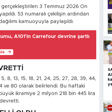
n gerçekleştirilen 3 Temmuz 2026 On
apıldı. 53 numaralı çekilişin ardından
dağılımı kamuoyuyla paylaşıldı.
umu, A101'in Carrefour devrine şartlı
üle
VRETTİ
S
Al
 8, 13, 15, 18, 21, 24, 25, 27, 28, 39, 44,
k
ye
74 ve 80 olarak belirlendi. Bu haftaki
n büyük ikramiye 2 milyon 218 bin 445 lira
devretti.