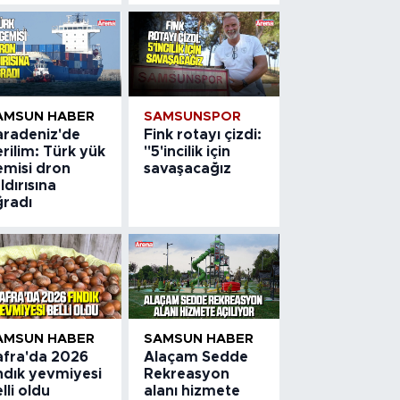
AMSUN HABER
SAMSUNSPOR
aradeniz'de
Fink rotayı çizdi:
rilim: Türk yük
"5'incilik için
emisi dron
savaşacağız
ldırısına
ğradı
AMSUN HABER
SAMSUN HABER
afra'da 2026
Alaçam Sedde
ndık yevmiyesi
Rekreasyon
lli oldu
alanı hizmete