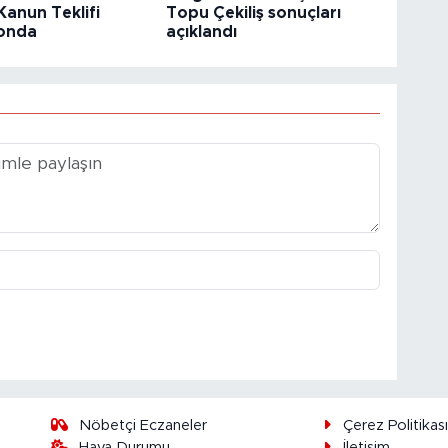
Kanun Teklifi
Topu Çekiliş sonuçları
onda
açıklandı
Nöbetçi Eczaneler
Çerez Politikas
Hava Durumu
İletişim