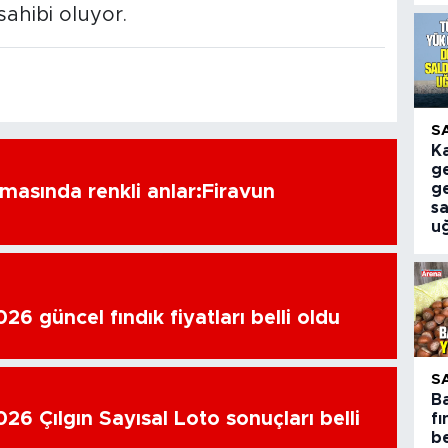
sahibi oluyor.
S
K
ge
g
amasında renkli anlar:Firavun
sa
u
6 güncel fındık fiyatları belli oldu
S
B
26 Çılgın Sayısal Loto sonuçları belli
fı
be