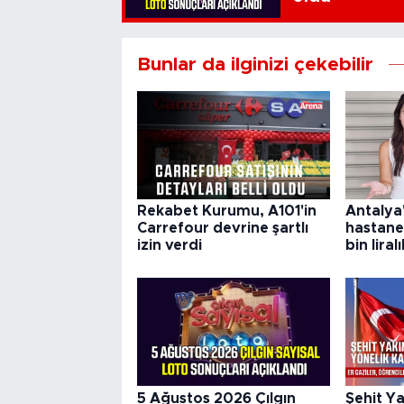
Bunlar da ilginizi çekebilir
Rekabet Kurumu, A101'in
Antalya
Carrefour devrine şartlı
hastane
izin verdi
bin liral
5 Ağustos 2026 Çılgın
Şehit Ya