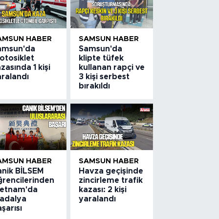
AMSUN HABER
SAMSUN HABER
amsun'da
Samsun'da
otosiklet
klipte tüfek
zasında 1 kişi
kullanan rapçi ve
aralandı
3 kişi serbest
bırakıldı
AMSUN HABER
SAMSUN HABER
anik BİLSEM
Havza geçişinde
ğrencilerinden
zincirleme trafik
ietnam'da
kazası: 2 kişi
adalya
yaralandı
şarısı