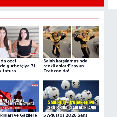
'da özel
Salah karşılamasında
de gurbetçiye 71
renkli anlar:Firavun
ık fatura
Trabzon'da!
kınları ve Gazilere
5 Ağustos 2026 Şans