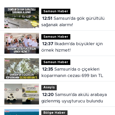
Samsun Haber
12:51
Samsun'da gök gürültülü
sağanak alarmı!
Samsun Haber
12:37
İlkadım'da büyükler için
örnek hizmet!
Samsun Haber
12:35
Samsun'da o çiçekleri
koparmanın cezası 699 bin TL
Asayiş
12:20
Samsun'da akülü arabaya
gizlenmiş uyuşturucu bulundu
Bölge Haber