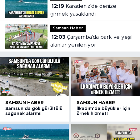
12:19
Karadeniz'de denize
girmek yasaklandı
Samsun Haber
12:03
Çarşamba'da park ve yeşil
alanlar yenileniyor
SAMSUN HABER
SAMSUN HABER
Samsun'da gök gürültülü
İlkadım'da büyükler için
sağanak alarmı!
örnek hizmet!