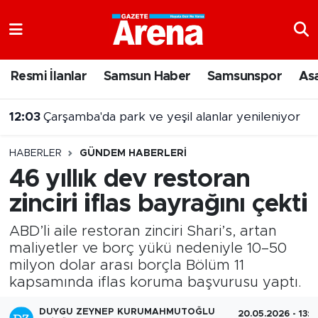
Nöbetçi Eczaneler
Resmi İlanlar
Samsun Haber
Samsunspor
As
Hava Durumu
12:03
Çarşamba'da park ve yeşil alanlar yenileniyor
Samsun Namaz Vakitleri
HABERLER
GÜNDEM HABERLERI
Trafik Durumu
46 yıllık dev restoran
zinciri iflas bayrağını çekti
Süper Lig Puan Durumu ve Fikstür
ABD’li aile restoran zinciri Shari’s, artan
Tüm Manşetler
maliyetler ve borç yükü nedeniyle 10–50
milyon dolar arası borçla Bölüm 11
Son Dakika Haberleri
kapsamında iflas koruma başvurusu yaptı.
Haber Arşivi
DUYGU ZEYNEP KURUMAHMUTOĞLU
20.05.2026 - 13:5