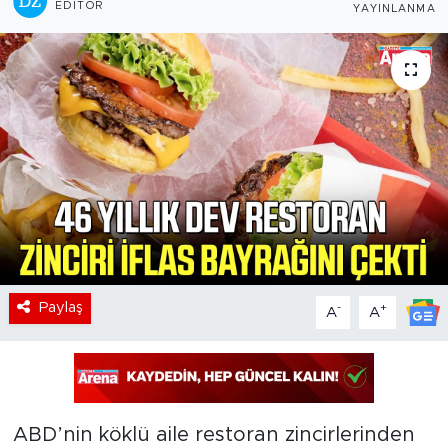
EDITÖR
YAYINLANMA
Paylaş
-
+
A
A
ABD’nin köklü aile restoran zincirlerinden