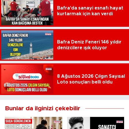
Bafra'da sanayi esnafı hayat
kurtarmak için kan verdi
Bafra Deniz Feneri 146 yıldır
denizcilere ışık oluyor
8 Ağustos 2026 Çılgın Sayısal
Loto sonuçları belli oldu
Bunlar da ilginizi çekebilir