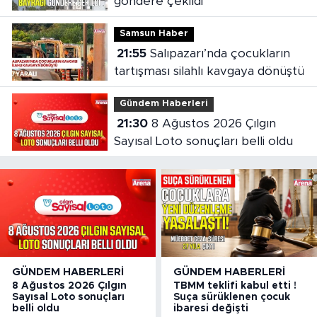
göndere çekildi
Samsun Haber
21:55
Salıpazarı’nda çocukların
tartışması silahlı kavgaya dönüştü
Gündem Haberleri
21:30
8 Ağustos 2026 Çılgın
Sayısal Loto sonuçları belli oldu
GÜNDEM HABERLERI
GÜNDEM HABERLERI
8 Ağustos 2026 Çılgın
TBMM teklifi kabul etti !
Sayısal Loto sonuçları
Suça sürüklenen çocuk
belli oldu
ibaresi değişti