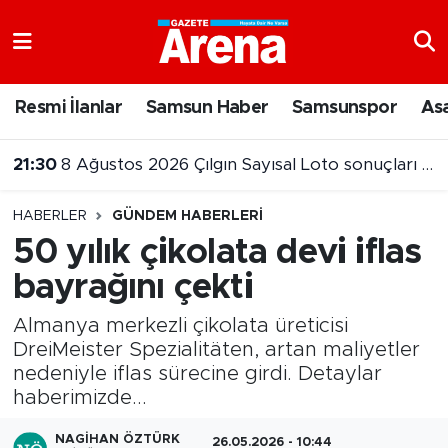
Nöbetçi Eczaneler
Resmi İlanlar
Samsun Haber
Samsunspor
As
Hava Durumu
21:30
8 Ağustos 2026 Çılgın Sayısal Loto sonuçları belli oldu
Samsun Namaz Vakitleri
21:00
Samsunspor ikinci maçta Kasımpaşa’ya 3-0 mağlup oldu
HABERLER
GÜNDEM HABERLERI
Trafik Durumu
50 yılık çikolata devi iflas
bayrağını çekti
Süper Lig Puan Durumu ve Fikstür
Almanya merkezli çikolata üreticisi
Tüm Manşetler
DreiMeister Spezialitäten, artan maliyetler
nedeniyle iflas sürecine girdi. Detaylar
Son Dakika Haberleri
haberimizde...
Haber Arşivi
NAGIHAN ÖZTÜRK
26.05.2026 - 10:44