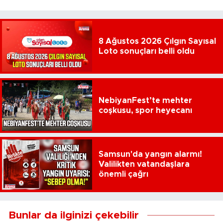
8 Ağustos 2026 Çılgın Sayısal
Loto sonuçları belli oldu
NebiyanFest’te mehter
coşkusu, spor heyecanı
Samsun'da yangın alarmı!
Valilikten vatandaşlara
önemli çağrı
Bunlar da ilginizi çekebilir