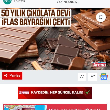
EDITÖR
YAYINLANMA
Paylaş
-
+
A
A