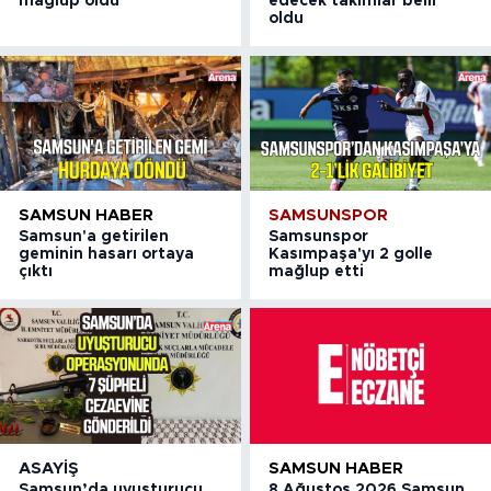
mağlup oldu
edecek takımlar belli
oldu
SAMSUN HABER
SAMSUNSPOR
Samsun'a getirilen
Samsunspor
geminin hasarı ortaya
Kasımpaşa'yı 2 golle
çıktı
mağlup etti
ASAYIŞ
SAMSUN HABER
Samsun’da uyuşturucu
8 Ağustos 2026 Samsun