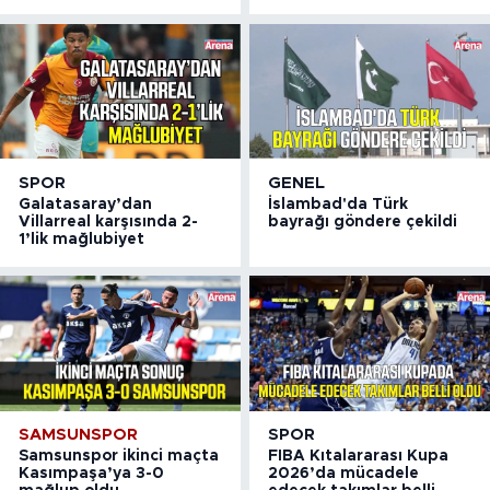
SPOR
GENEL
Galatasaray’dan
İslambad'da Türk
Villarreal karşısında 2-
bayrağı göndere çekildi
1’lik mağlubiyet
SAMSUNSPOR
SPOR
Samsunspor ikinci maçta
FIBA Kıtalararası Kupa
Kasımpaşa’ya 3-0
2026’da mücadele