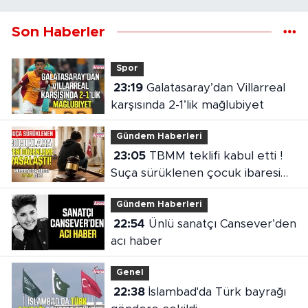
Son Haberler
Spor
23:19
Galatasaray’dan Villarreal
karşısında 2-1’lik mağlubiyet
Gündem Haberleri
23:05
TBMM teklifi kabul etti !
Suça sürüklenen çocuk ibaresi
değişti
Gündem Haberleri
22:54
Ünlü sanatçı Cansever’den
acı haber
Genel
22:38
İslambad'da Türk bayrağı