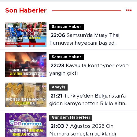
Son Haberler
Samsun Haber
23:06
Samsun'da Muay Thai
Turnuvası heyecanı başladı
Samsun Haber
22:23
Kavak'ta konteyner evde
yangın çıktı
Asayiş
21:21
Türkiye'den Bulgaristan'a
giden kamyonetten 5 kilo altın
çıktı
Gündem Haberleri
21:03
7 Ağustos 2026 On
Numara sonuçları açıklandı