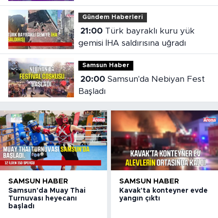
Gündem Haberleri
21:00
Türk bayraklı kuru yük
gemisi İHA saldırısına uğradı
Samsun Haber
20:00
Samsun'da Nebiyan Fest
Başladı
SAMSUN HABER
SAMSUN HABER
Samsun'da Muay Thai
Kavak'ta konteyner evde
Turnuvası heyecanı
yangın çıktı
başladı