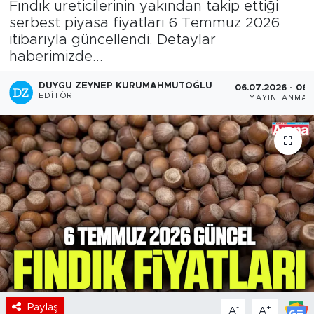
Fındık üreticilerinin yakından takip ettiği
serbest piyasa fiyatları 6 Temmuz 2026
itibarıyla güncellendi. Detaylar
haberimizde...
DUYGU ZEYNEP KURUMAHMUTOĞLU
06.07.2026 - 06:
EDITÖR
YAYINLANMA
Paylaş
-
+
A
A