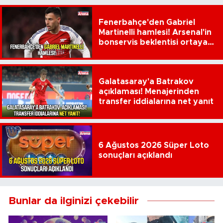
Fenerbahçe'den Gabriel
Martinelli hamlesi! Arsenal'in
bonservis beklentisi ortaya
çıktı
Galatasaray'a Batrakov
açıklaması! Menajerinden
transfer iddialarına net yanıt
6 Ağustos 2026 Süper Loto
sonuçları açıklandı
Bunlar da ilginizi çekebilir