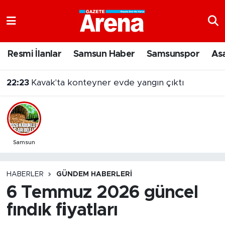
Nöbetçi Eczaneler
Resmi İlanlar
Samsun Haber
Samsunspor
As
Hava Durumu
22:23
Kavak'ta konteyner evde yangın çıktı
Samsun Namaz Vakitleri
Trafik Durumu
Süper Lig Puan Durumu ve Fikstür
Samsun
Tüm Manşetler
HABERLER
GÜNDEM HABERLERI
6 Temmuz 2026 güncel
Son Dakika Haberleri
fındık fiyatları
Haber Arşivi