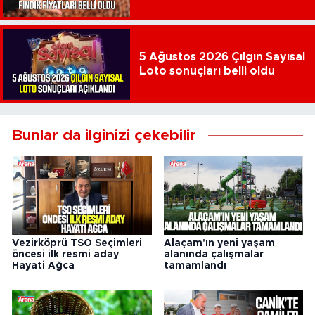
5 Ağustos 2026 Çılgın Sayısal
Loto sonuçları belli oldu
Bunlar da ilginizi çekebilir
Vezirköprü TSO Seçimleri
Alaçam'ın yeni yaşam
öncesi ilk resmi aday
alanında çalışmalar
Hayati Ağca
tamamlandı