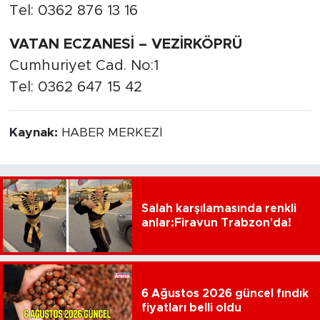
Tel: 0362 876 13 16
VATAN ECZANESİ – VEZİRKÖPRÜ
Cumhuriyet Cad. No:1
Tel: 0362 647 15 42
Kaynak:
HABER MERKEZİ
Salah karşılamasında renkli
anlar:Firavun Trabzon'da!
6 Ağustos 2026 güncel fındık
fiyatları belli oldu