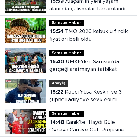
15:59
Alaçam'ın yeni yaşam
alanında çalışmalar tamamlandı
Samsun Haber
15:54
TMO 2026 kabuklu fındık
fiyatları belli oldu
Samsun Haber
15:40
UMKE'den Samsun'da
gerçeği aratmayan tatbikat
Asayiş
15:22
Rapçi Yüşa Keskin ve 3
şüpheli adliyeye sevk edildi
Samsun Haber
14:48
Canik'te "Haydi Güle
Oynaya Camiye Gel" Projesine