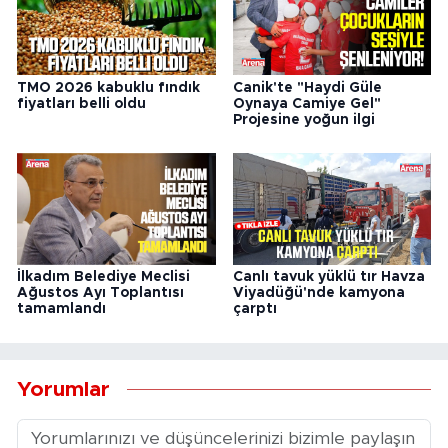
TMO 2026 kabuklu fındık
Canik'te "Haydi Güle
fiyatları belli oldu
Oynaya Camiye Gel"
Projesine yoğun ilgi
İlkadım Belediye Meclisi
Canlı tavuk yüklü tır Havza
Ağustos Ayı Toplantısı
Viyadüğü'nde kamyona
tamamlandı
çarptı
Yorumlar