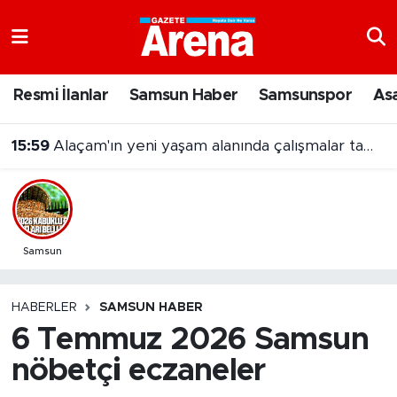
Nöbetçi Eczaneler
Resmi İlanlar
Samsun Haber
Samsunspor
As
Hava Durumu
15:59
Alaçam'ın yeni yaşam alanında çalışmalar tamamlandı
Samsun Namaz Vakitleri
Trafik Durumu
Süper Lig Puan Durumu ve Fikstür
Samsun
Tüm Manşetler
HABERLER
SAMSUN HABER
6 Temmuz 2026 Samsun
Son Dakika Haberleri
nöbetçi eczaneler
Haber Arşivi