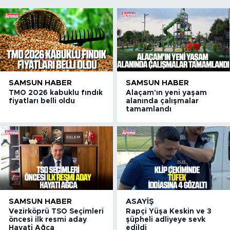
yoğun ilgi
SAMSUN HABER
SAMSUN HABER
TMO 2026 kabuklu fındık
Alaçam'ın yeni yaşam
fiyatları belli oldu
alanında çalışmalar
tamamlandı
SAMSUN HABER
ASAYIŞ
Vezirköprü TSO Seçimleri
Rapçi Yüşa Keskin ve 3
öncesi ilk resmi aday
şüpheli adliyeye sevk
Hayati Ağca
edildi