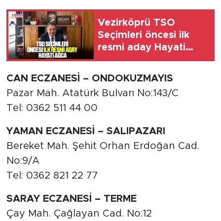
Vezirköprü TSO
Seçimleri öncesi ilk
resmi aday Hayati
Ağca
CAN ECZANESİ – ONDOKUZMAYIS
Pazar Mah. Atatürk Bulvarı No:143/C
Tel: 0362 511 44 00
YAMAN ECZANESİ – SALIPAZARI
Bereket Mah. Şehit Orhan Erdoğan Cad.
No:9/A
Tel: 0362 821 22 77
SARAY ECZANESİ – TERME
Çay Mah. Çağlayan Cad. No:12